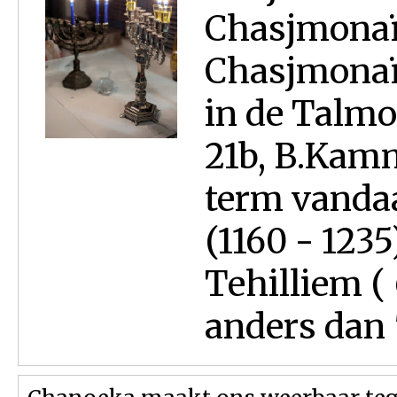
Chasjmonaï
Chasjmonaï
in de Talmo
21b, B.Kam
term vanda
(1160 - 1235
Tehilliem ( 
anders dan "