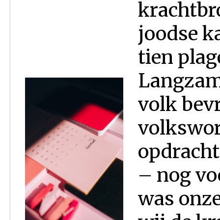
krachtbr
joodse k
tien plag
Langzame
volk bevr
volkswor
opdracht
– nog voo
was onze