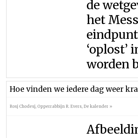
de wetgev
het Messi
eindpunt
‘oplost’
worden b
Hoe vinden we iedere dag weer kr
Rosj Chodesj
,
Opperrabbijn R. Evers
,
De kalender
»
Afbeeldi