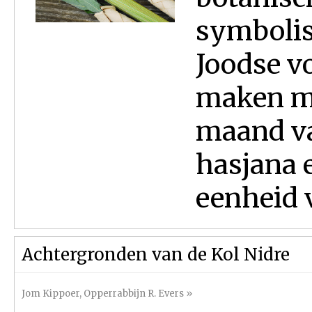
symbolis
Joodse vo
maken me
maand va
hasjana 
eenheid v
Achtergronden van de Kol Nidre
Jom Kippoer
,
Opperrabbijn R. Evers
»