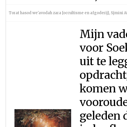
Torat hasod we'avodah zara [occultisme en afgoderij]
,
Sjmini A
Mijn vade
voor Soe
uit te le
opdrachtg
komen we
vooroude
geleden 