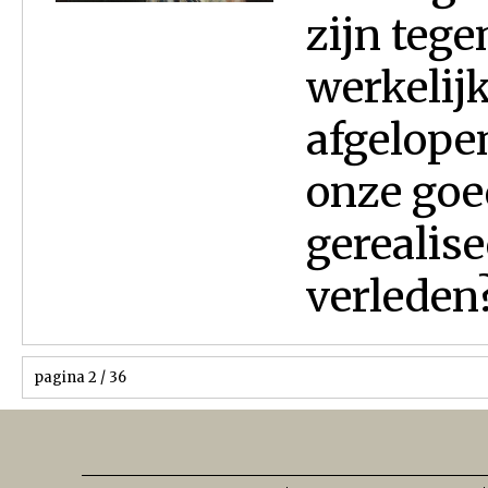
zijn tege
werkelij
afgelopen
onze go
gerealis
verleden?.
pagina 2 / 36