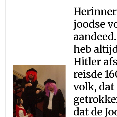
Herinner
joodse vo
aandeed.
heb altij
Hitler a
reisde 1
volk, dat
getrokken
dat de J