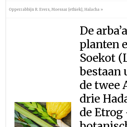
Opperrabbijn R. Evers
,
Moessar [ethiek]
,
Halacha
»
De arba’
planten e
Soekot (
bestaan 
de twee 
drie Had
de Etrog 
botanisc