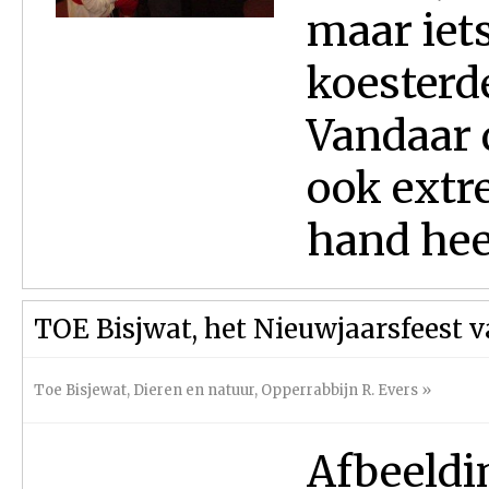
maar iet
koesterd
Vandaar 
ook extr
hand heef
TOE Bisjwat, het Nieuwjaarsfeest 
Toe Bisjewat
,
Dieren en natuur
,
Opperrabbijn R. Evers
»
Afbeeldi