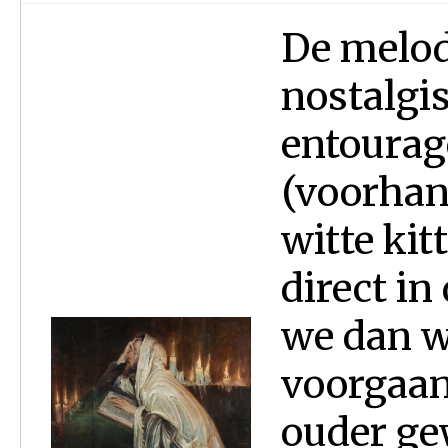
De melod
nostalgi
entourage
(voorhan
witte kit
direct i
we dan we
voorgaand
ouder ge