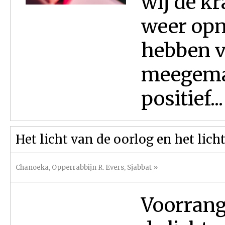
wij de k
weer opn
hebben v
meegemaa
positief...
Het licht van de oorlog en het lich
Chanoeka
,
Opperrabbijn R. Evers
,
Sjabbat
»
Voorrang