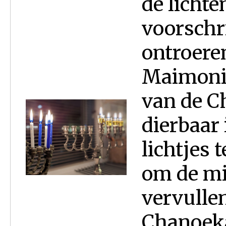
de licht
voorschr
ontroere
Maimonid
van de C
dierbaar 
lichtjes 
om de mi
vervullen
Chanoeka