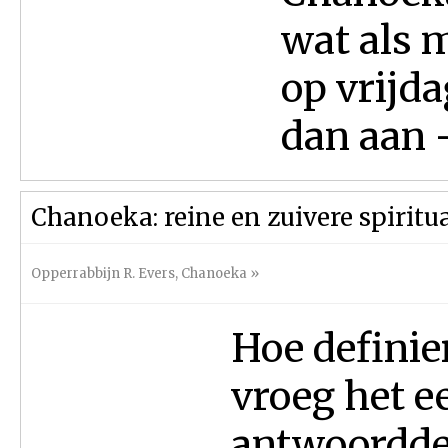
wat als 
op vrijd
dan aan -
Chanoeka: reine en zuivere spiritu
Opperrabbijn R. Evers
,
Chanoeka
»
Hoe definier
vroeg het ee
antwoordde 