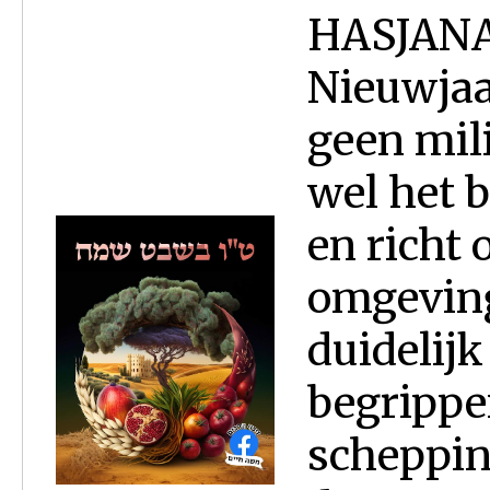
HASJANA 
Nieuwjaa
geen mil
wel het 
en richt
omgeving
duidelijk
begrippe
scheppin