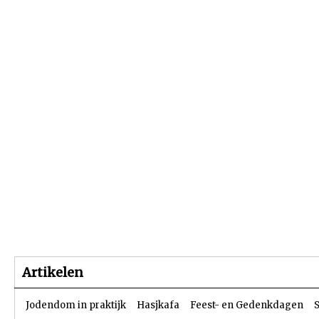
Beginpagina
Artikelen
Dossiers
Artikelen
Jodendom in praktijk
Hasjkafa
Feest- en Gedenkdagen