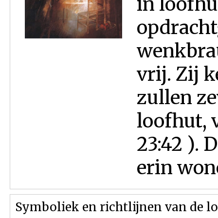
in loofh
opdracht
wenkbra
vrij. Zij 
zullen z
loofhut, 
23:42 ). 
erin wone
Symboliek en richtlijnen van de l