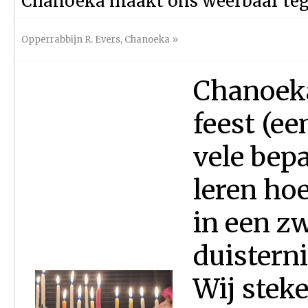
Chanoeka maakt ons weerbaar tege
Opperrabbijn R. Evers
,
Chanoeka
»
Chanoeka 
feest (ee
vele bep
leren ho
in een zw
duistern
Wij stek