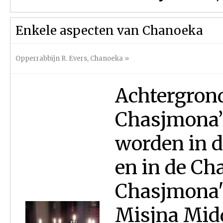
Enkele aspecten van Chanoeka
Opperrabbijn R. Evers
,
Chanoeka
»
Achtergron
Chasjmona’
worden in d
en in de C
Chasjmona'
Misjna Midd