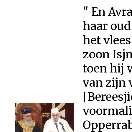
" En Avr
haar oud
het vlees
zoon Isjm
toen hij 
van zijn
[Bereesji
voormali
Opperrab