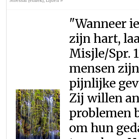
Moessar [ethiek]
,
Lijden
»
"Wanneer ie
zijn hart, l
Misjle/Spr. 
mensen zijn
pijnlijke ge
Zij willen 
problemen b
om hun geda