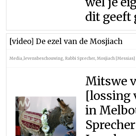
wel je ei
dit geeft
[video] De ezel van de Mosjiach
Media_levensbeschouwing
,
Rabbi Sprecher
,
Mosjiach [Messias]
Mitswe v
[lossing 
in Melbo
Sprecher