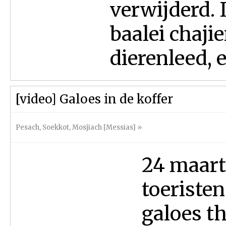
verwijderd. 
baalei chaj
dierenleed, e
[video] Galoes in de koffer
Pesach
,
Soekkot
,
Mosjiach [Messias]
»
24 maart 
toeristen
galoes th