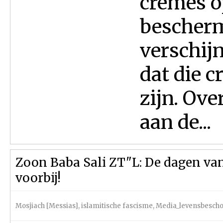
crèmes o
bescherm
verschij
dat die c
zijn. Ove
aan de...
Zoon Baba Sali ZT"L: De dagen van 
voorbij!
Mosjiach [Messias]
,
islamitische fascisme
,
Media_levensbesch