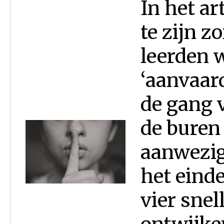
In het ar
te zijn z
leerden w
‘aanvaard
de gang v
de buren
aanwezig
het einde
vier snel