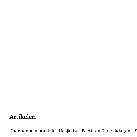
Beginpagina
Artikelen
Dossiers
Artikelen
Jodendom in praktijk
Hasjkafa
Feest- en Gedenkdagen