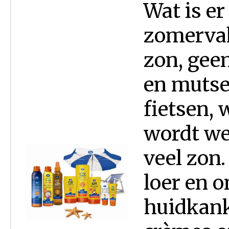
Wat is er
zomervak
zon, gee
en mutse
fietsen, 
wordt we
veel zon.
loer en 
huidkank