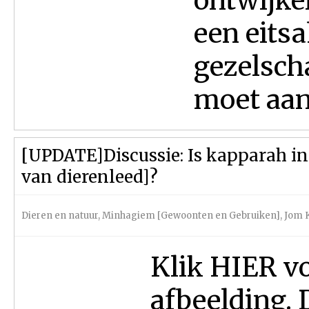
ontwijke
een eitsa
gezelscha
moet aan
[UPDATE]Discussie: Is kapparah in
van dierenleed]?
Dieren en natuur
,
Minhagiem [Gewoonten en Gebruiken]
,
Jom 
Klik HIER vo
afbeelding. 