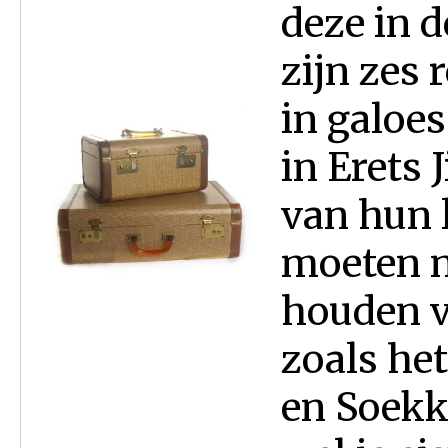
deze in d
zijn zes
in galoe
in Erets 
van hun 
moeten n
houden v
zoals het
en Soekko