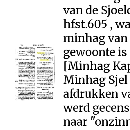
van de Sjoe
hfst.605 , w
minhag van 
gewoonte is
[Minhag Kap
Minhag Sjel 
afdrukken v
werd gecens
naar "onzin