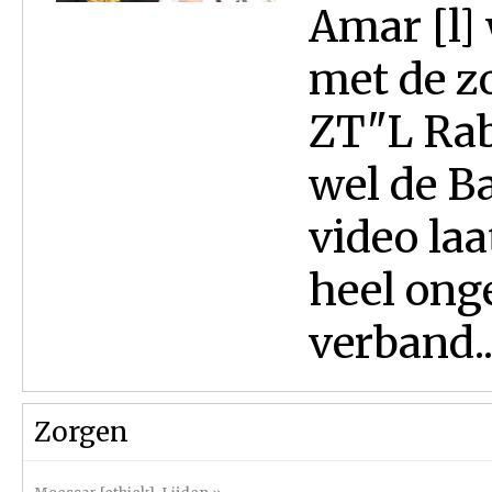
Amar [l] 
met de z
ZT"L Rab
wel de B
video laa
heel onge
verband..
Zorgen