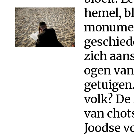
hemel, b
monument
geschied
zich aan
ogen van
getuigen.
volk? De
van chots
Joodse vo