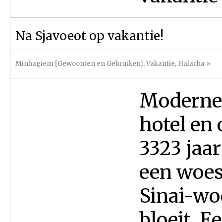
Na Sjavoeot op vakantie!
Minhagiem [Gewoonten en Gebruiken]
,
Vakantie
,
Halacha
»
Moderne 
hotel en
3323 jaar
een woes
Sinai-woe
bloeit. E