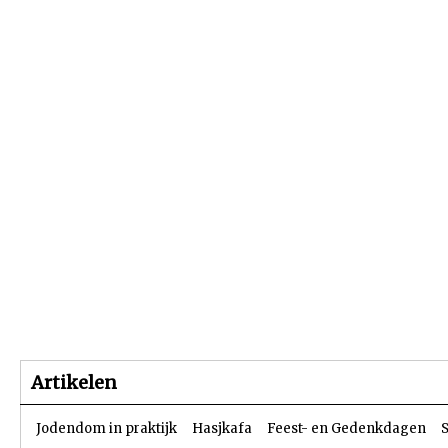
Beginpagina
Artikelen
Dossiers
Artikelen
Jodendom in praktijk
Hasjkafa
Feest- en Gedenkdagen