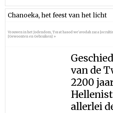
Chanoeka, het feest van het licht
Vrouwen in het Jodendom
,
Torat hasod we'avodah zara [occulti
[Gewoonten en Gebruiken]
»
Geschied
van de T
2200 jaa
Hellenis
allerlei 