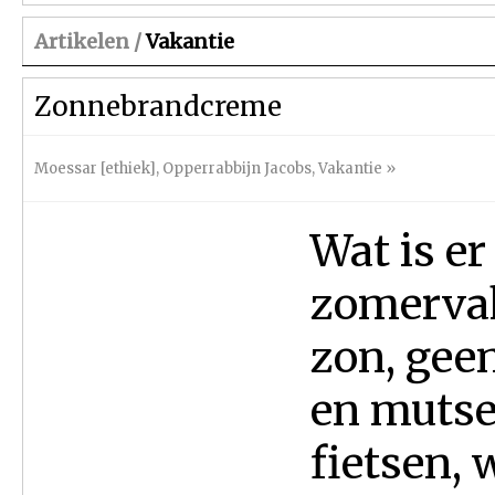
Artikelen /
Vakantie
Zonnebrandcreme
Moessar [ethiek]
,
Opperrabbijn Jacobs
,
Vakantie
»
Wat is er
zomervak
zon, gee
en mutse
fietsen, 