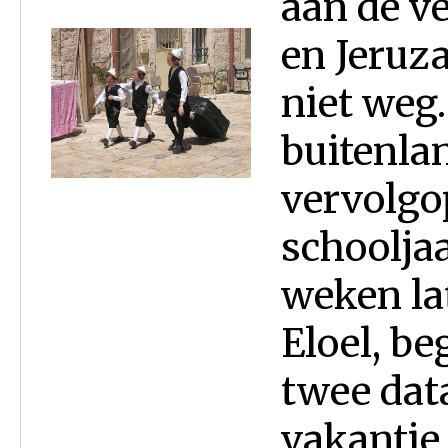
aan de v
en Jeruza
niet weg.
buitenla
vervolgo
schooljaa
weken lat
Eloel, be
twee dat
vakantie 