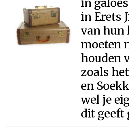
in galoe
in Erets 
van hun 
moeten n
houden v
zoals het
en Soekko
wel je ei
dit geeft