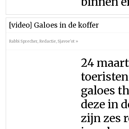
binnen en
[video] Galoes in de koffer
Rabbi Sprecher
,
Redactie
,
Sjavoe'ot
»
24 maart 
toeristen
galoes th
deze in d
zijn zes