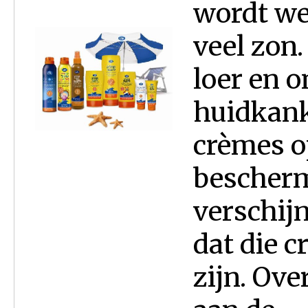
wordt we
veel zon.
loer en 
huidkank
crèmes o
bescherm
verschij
dat die c
zijn. Ove