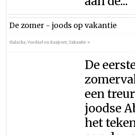
aan de...
De zomer - joods op vakantie
Halacha
,
Voedsel en Kasjroet
,
Vakantie
»
De eerste
zomervak
een treur
joodse Ab;
het teke