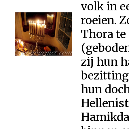
volk in e
roeien. Z
Thora te
(geboden)
zij hun h
bezitting
hun doch­
Hellenis
Hamikdas