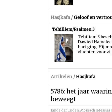
Hasjkafa /
Geloof en vertr
Tehilliem/Psalmen 3
Tehiliem 3 besch
Dawied Hamelech
hart ging. Hij mo
vluchten voor zijn
Artikelen /
Hasjkafa
5786: het jaar waari
beweegt
Einde der Tijden
,
Mosjiach [Messias]