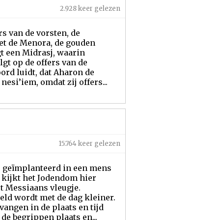
2.928 keer gelezen
rs van de vorsten, de
met de Menora, de gouden
ngt een Midrasj, waarin
gt op de offers van de
rd luidt, dat Aharon de
si’iem, omdat zij offers...
15.764 keer gelezen
e, geïmplanteerd in een mens
 kijkt het Jodendom hier
 Messiaans vleugje.
eld wordt met de dag kleiner.
angen in de plaats en tijd
 de begrippen plaats en...