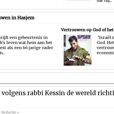
dat hij...
ouwen in Hasjem
Vertrouwen op God of het
rijft een gebeurtenis in
‘Israël 
's leven wat hem aan het
God. He
est als een 66 jarige vader
vertrouw
...
economie
n volgens rabbi Kessin de wereld rich
,
Redactie
»