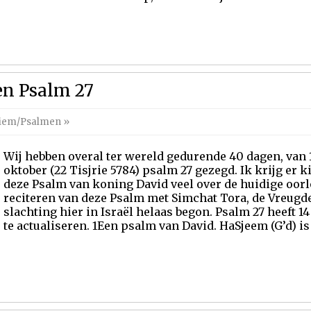
 en Psalm 27
liem/Psalmen
»
Wij hebben overal ter wereld gedurende 40 dagen, van 1 
oktober (22 Tisjrie 5784) psalm 27 gezegd. Ik krijg er 
deze Psalm van koning David veel over de huidige oorl
reciteren van deze Psalm met Simchat Tora, de Vreugde
slachting hier in Israël helaas begon. Psalm 27 heeft 14
te actualiseren. 1Een psalm van David. HaSjeem (G’d) is m