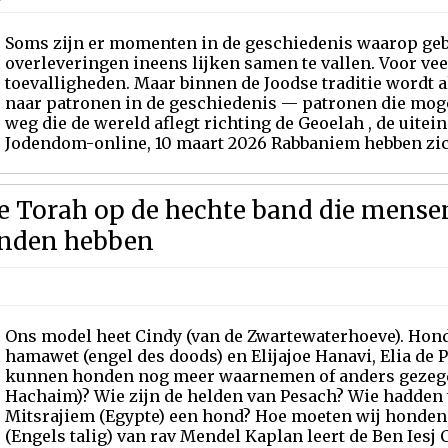
Soms zijn er momenten in de geschiedenis waarop geb
overleveringen ineens lijken samen te vallen. Voor vee
toevalligheden. Maar binnen de Joodse traditie wordt 
naar patronen in de geschiedenis — patronen die mogel
weg die de wereld aflegt richting de Geoelah , de uitei
Jodendom-online, 10 maart 2026 Rabbaniem hebben zic
de Torah op de hechte band die mensen
onden hebben
Ons model heet Cindy (van de Zwartewaterhoeve). Hond
hamawet (engel des doods) en Elijajoe Hanavi, Elia de 
kunnen honden nog meer waarnemen of anders gezegd
Hachaim)? Wie zijn de helden van Pesach? Wie hadden ti
Mitsrajiem (Egypte) een hond? Hoe moeten wij honden 
(Engels talig) van rav Mendel Kaplan leert de Ben Iesj C