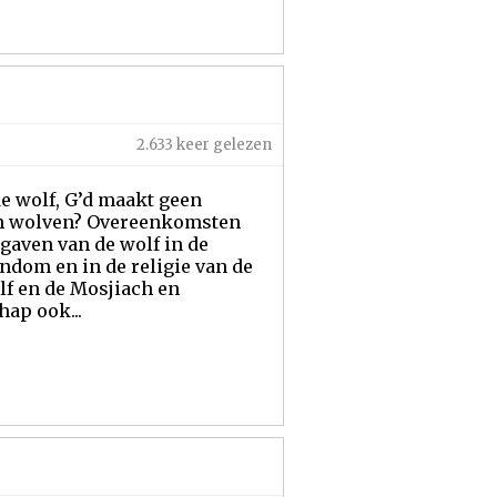
2.633 keer gelezen
de wolf, G’d maakt geen
ijn wolven? Overeenkomsten
gaven van de wolf in de
ndom en in de religie van de
f en de Mosjiach en
ap ook...