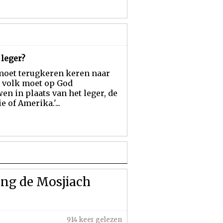
 leger?
moet terugkeren keren naar
t volk moet op God
en in plaats van het leger, de
 of Amerika.'...
ting de Mosjiach
914 keer gelezen