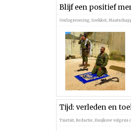
Blijf een positief m
Oorlogsvoering
,
Soekkot
,
Maatschapp
Tijd: verleden en t
Tsietsit
,
Redactie
,
Hasjkove volgens