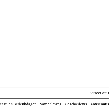
len
Dossiers
Parasja
Sorteer op:
eest- en Gedenkdagen
Samenleving
Geschiedenis
Antisemiti