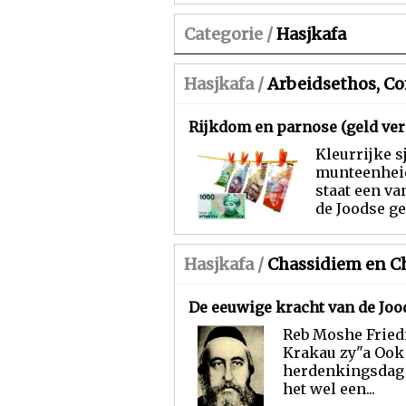
Categorie /
Hasjkafa
Hasjkafa /
Arbeidsethos, C
Rijkdom en parnose (geld ver
Kleurrijke s
munteenheid.
staat een va
de Joodse ge
Hasjkafa /
Chassidiem en C
De eeuwige kracht van de Joo
Reb Moshe Fried
Krakau zy"a Ook 
herdenkingsdag i
het wel een...