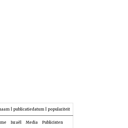
24 Aw 5786 | 07 augustus 2026
naam
|
publicatiedatum
|
populariteit
sme
Israël
Media
Publicisten