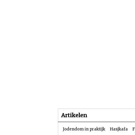
Beginpagina
Artike
Artikelen
Jodendom in praktijk
Hasjkafa
F