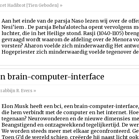
ret Hadibrot [Tien Geboden]
»
Aan het einde van de parsja Naso lezen wij over de offe
Nesi’iem . De parsja Beha’alotecha opent vervolgens 
luchter, die in het Heilige stond. Rasji (1040-1105) bre
gevraagd wordt waarom de afdeling over de Menora vol
vorsten? Aharon voelde zich minderwaardig Het antwoo
Hogepriester zich minderwaardig voelde tegenover de ne
en brain-computer-interface
rabbijn R. Evers
»
Elon Musk heeft een bci, een brain-computer-interfac
die hem verbindt met de computer en het internet. Hoe
tegenaan? Neurowonderen en de nieuwe dimensies met
Beangstigend en ontzagwekkend tegelijkertijd. De wer
We worden steeds meer met elkaar geconfronteerd. Gev
Toen G’d de wereld schiep, creëerde hij naast licht ook