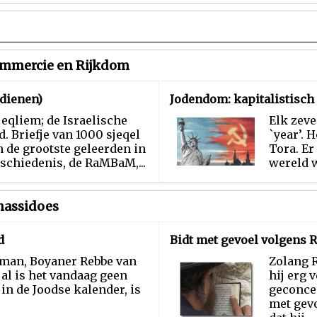
ommercie en Rijkdom
dienen)
Jodendom: kapitalistisch 
jeqliem; de Israelische
Elk zeve
 Briefje van 1000 sjeqel
`year’. H
n de grootste geleerden in
Tora. Er
schiedenis, de RaMBaM,...
wereld w
hassidoes
d
Bidt met gevoel volgens
man, Boyaner Rebbe van
Zolang 
al is het vandaag geen
hij erg 
n de Joodse kalender, is
geconcen
met gevo