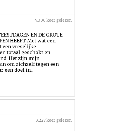
4.300 keer gelezen
FEESTDAGEN EN DE GROTE
EN HEEFT Met wat een
 een vreselijke
ben totaal geschokt en
nd. Het zijn mijn
an om zichzelf tegen een
 een doel in...
3.227 keer gelezen