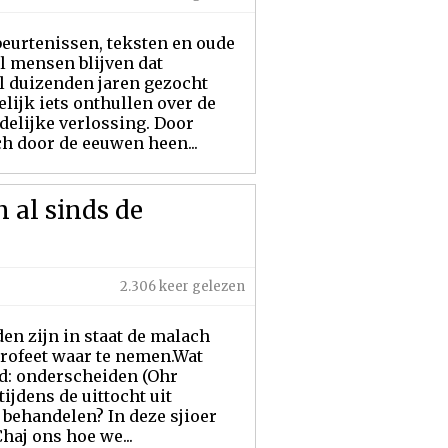
eurtenissen, teksten en oude
l mensen blijven dat
al duizenden jaren gezocht
ijk iets onthullen over de
ndelijke verlossing. Door
h door de eeuwen heen...
 al sinds de
2.306 keer gelezen
en zijn in staat de malach
Profeet waar te nemen.Wat
: onderscheiden (Ohr
jdens de uittocht uit
behandelen? In deze sjioer
haj ons hoe we...