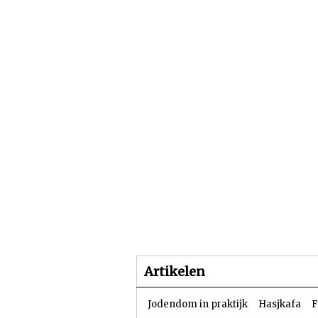
Beginpagina
Artike
Artikelen
Jodendom in praktijk
Hasjkafa
F