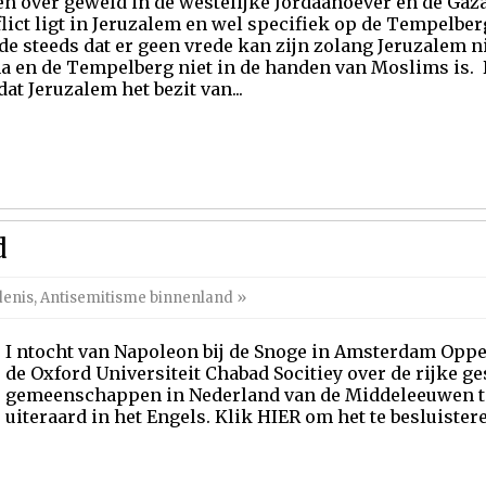
en over geweld in de westelijke Jordaanoever en de Gaz
lict ligt in Jeruzalem en wel specifiek op de Tempelberg
de steeds dat er geen vrede kan zijn zolang Jeruzalem ni
na en de Tempelberg niet in de handen van Moslims is. 
at Jeruzalem het bezit van...
d
denis
,
Antisemitisme binnenland
»
I ntocht van Napoleon bij de Snoge in Amsterdam Opper
de Oxford Universiteit Chabad Socitiey over de rijke g
gemeenschappen in Nederland van de Middeleeuwen tot
uiteraard in het Engels. Klik HIER om het te besluister