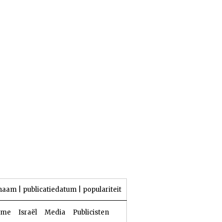
25 Aw 5786 | 08 augustus 2026
naam
|
publicatiedatum
|
populariteit
sme
Israël
Media
Publicisten