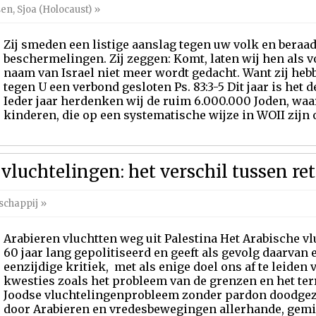
sen
,
Sjoa (Holocaust)
»
Zij smeden een listige aanslag tegen uw volk en beraa
beschermelingen. Zij zeggen: Komt, laten wij hen als v
naam van Israel niet meer wordt gedacht. Want zij he
tegen U een verbond gesloten Ps. 83:3-5 Dit jaar is het d
Ieder jaar herdenken wij de ruim 6.000.000 Joden, wa
kinderen, die op een systematische wijze in WOII zijn o
vluchtelingen: het verschil tussen reto
schappij
»
Arabieren vluchtten weg uit Palestina Het Arabische 
60 jaar lang gepolitiseerd en geeft als gevolg daarvan 
eenzijdige kritiek, met als enige doel ons af te leiden
kwesties zoals het probleem van de grenzen en het te
Joodse vluchtelingenprobleem zonder pardon dood
door Arabieren en vredesbewegingen allerhande, gemi