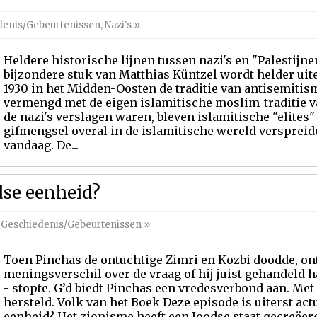
denis/Gebeurtenissen
,
Nazi's
»
Heldere historische lijnen tussen nazi's en "Palestijn
bijzondere stuk van Matthias Küntzel wordt helder uit
1930 in het Midden-Oosten de traditie van antisemitis
vermengd met de eigen islamitische moslim-traditie va
de nazi's verslagen waren, bleven islamitische "elites
gifmengsel overal in de islamitische wereld verspreid
vandaag. De...
se eenheid?
,
Geschiedenis/Gebeurtenissen
»
Toen Pinchas de ontuchtige Zimri en Kozbi doodde, on
meningsverschil over de vraag of hij juist gehandeld 
- stopte. G’d biedt Pinchas een vredesverbond aan. Me
hersteld. Volk van het Boek Deze episode is uiterst ac
eenheid? Het zionisme heeft een Joodse staat gecreë