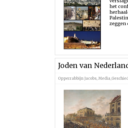
verslag
het conf
herhaal
Palesti
zeggen d
Joden van Nederlan
Opperrabbijn Jacobs
,
Media_Geschie