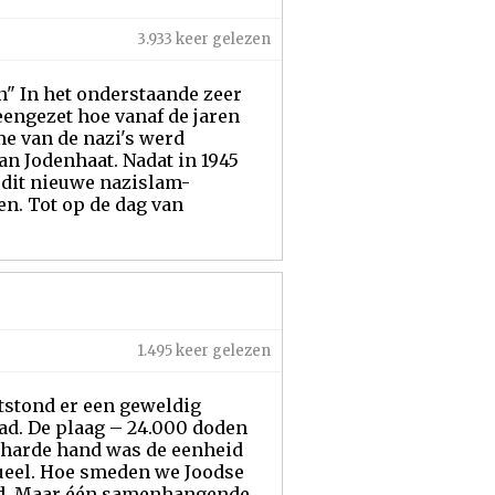
3.933 keer gelezen
en" In het onderstaande zeer
eengezet hoe vanaf de jaren
me van de nazi's werd
n Jodenhaat. Nadat in 1945
" dit nieuwe nazislam-
en. Tot op de dag van
1.495 keer gelezen
tstond er een geweldig
had. De plaag – 24.000 doden
t harde hand was de eenheid
tueel. Hoe smeden we Joodse
erd. Maar één samenhangende