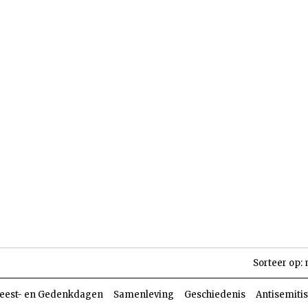
len
Dossiers
Parasja
Sorteer op:
eest- en Gedenkdagen
Samenleving
Geschiedenis
Antisemiti