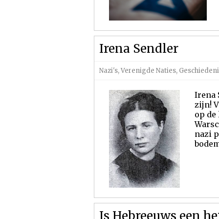
Irena Sendler
Nazi's
,
Verenigde Naties
,
Geschiedeni
Irena 
zijn! 
op de 
Warsch
nazi p
bodem 
Is Hebreeuws een hei