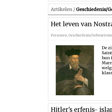
Artikelen /
Geschiedenis/G
Het leven van Nost
Personen
,
Geschiedenis/Gebeurteni
De z
Sain
hun i
Marra
welg
klass
Hitler's erfenis- is