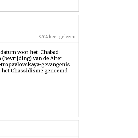
3.514 keer gelezen
re datum voor het Chabad-
(bevrijding) van de Alter
 Petropavlovskaya-gevangenis
an het Chassidisme genoemd.