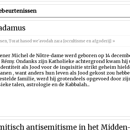
ebeurtenissen
radamus
ssen
,
Torat hasod we'avodah zara [occultisme en afgoderij]
»
iener Michel de Nôtre-dame werd geboren op 14 december
t Rémy. Ondanks zijn Katholieke achtergrond kwam hij u
dentiteit als Jood voor de inquisitie strikt geheim hiel
nen , want anders hun leven als Jood gekost zou hebben
estelde familie, werd hij grotendeels opgevoed door zij
ieke talen, astrologie en de Kabbalah...
lamitisch antisemitisme in het Midde