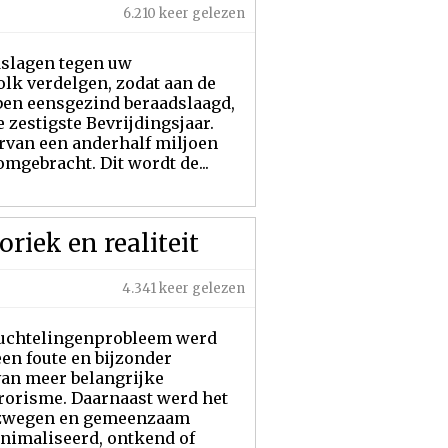
6.210 keer gelezen
dslagen tegen uw
olk verdelgen, zodat aan de
bben eensgezind beraadslaagd,
e zestigste Bevrijdingsjaar.
arvan een anderhalf miljoen
mgebracht. Dit wordt de...
riek en realiteit
4.341 keer gelezen
vluchtelingenprobleem werd
een foute en bijzonder
 van meer belangrijke
rrorisme. Daarnaast werd het
gezwegen en gemeenzaam
nimaliseerd, ontkend of