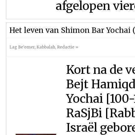
afgelopen vier
Het leven van Shimon Bar Yochai (
Lag Be'omer
,
Kabbalah
,
Redactie
»
Kort na de 
Bejt Hamiqd
Yochai [100-
RaSjBi [Rabb
Israël gebor