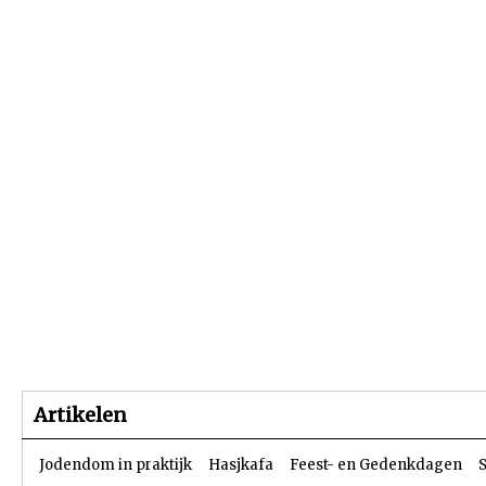
Beginpagina
Artikelen
Dossiers
Artikelen
Jodendom in praktijk
Hasjkafa
Feest- en Gedenkdagen