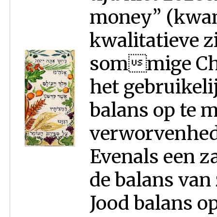
money” (kwant
kwalitatieve zi
sommige Cha
het gebruikeli
balans op te m
verworvenhede
Evenals een z
de balans van
Jood balans op