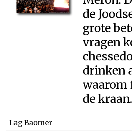
de Joods
grote bet
vragen 
chessedo
drinken a
waarom f
de kraan.
Lag Baomer