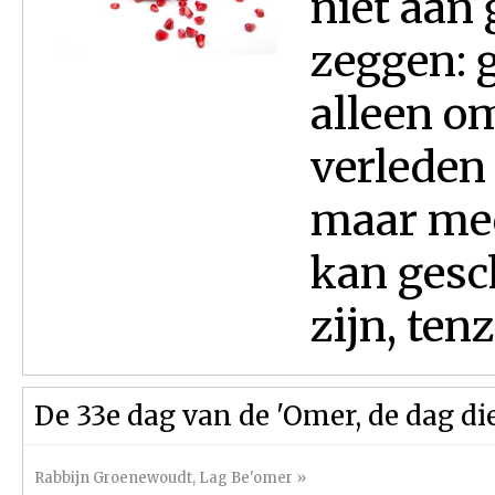
niet aan 
zeggen: 
alleen om
verleden 
maar mee
kan gesc
zijn, tenz
De 33e dag van de 'Omer, de dag di
Rabbijn Groenewoudt
,
Lag Be'omer
»