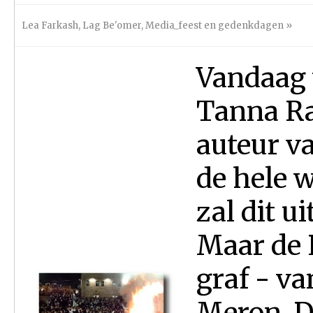
Lea Farkash
,
Lag Be'omer
,
Media_feest en gedenkdagen
»
Vandaag 
Tanna Ra
auteur v
de hele w
zal dit u
Maar de P
graf - va
Meron. D