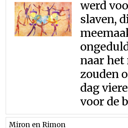
werd voor
slaven, d
meemaakt
ongeduld
naar het
zouden on
dag viere
voor de b
Miron en Rimon