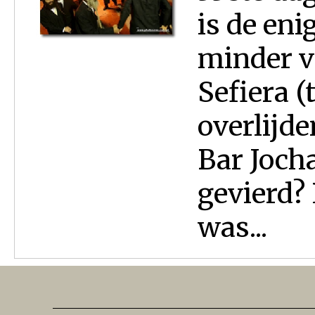
is de eni
minder v
Sefiera (
overlijd
Bar Joch
gevierd?
was...