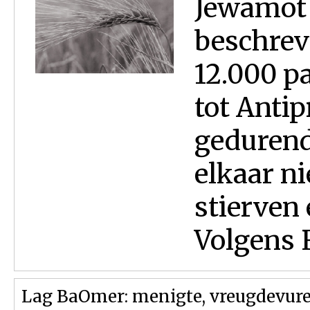
Jewamot (
beschrev
12.000 p
tot Antip
gedurende
elkaar ni
stierven
Volgens 
Lag BaOmer: menigte, vreugdevure