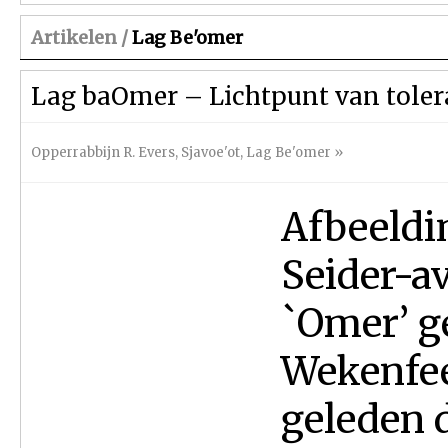
Artikelen /
Lag Be'omer
Lag baOmer – Lichtpunt van tolera
Opperrabbijn R. Evers
,
Sjavoe'ot
,
Lag Be'omer
»
Afbeeldi
Seider-a
`Omer’ ge
Wekenfee
geleden 