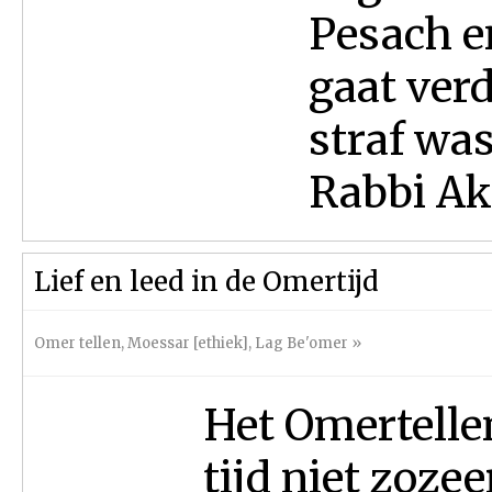
Pesach e
gaat verd
straf wa
Rabbi Aki
Lief en leed in de Omertijd
Omer tellen
,
Moessar [ethiek]
,
Lag Be'omer
»
Het Omertelle
tijd niet zozee