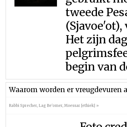
tweede Pes
(Sjavoe'ot),
Het zijn da
pelgrimsfee
begin van de
Waarom worden er vreugdevuren a
Rabbi Sprecher
,
Lag Be'omer
,
Moessar [ethiek]
»
Foto cred