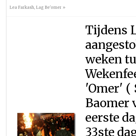
Lea Farkash
,
Lag Be'omer
»
Tijdens 
aangesto
weken tu
Wekenfees
'Omer' ( 
Baomer v
eerste da
33ste da