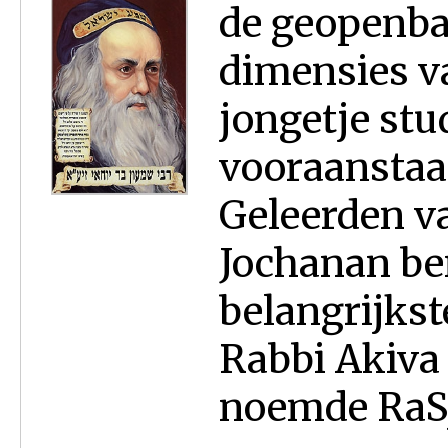
de geopenba
dimensies va
jongetje stu
vooraanstaa
Geleerden va
Jochanan ben
belangrijkst
Rabbi Akiva 
noemde RaSjB