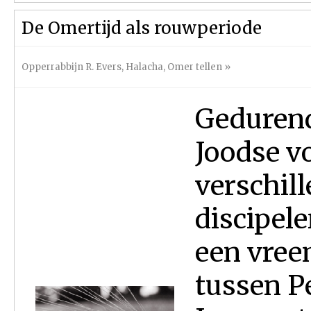
De Omertijd als rouwperiode
Opperrabbijn R. Evers
,
Halacha
,
Omer tellen
»
Gedurend
Joodse v
verschill
discipel
een vree
tussen Pe