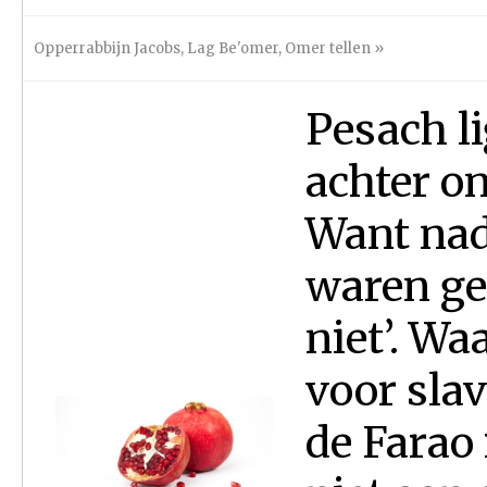
Opperrabbijn Jacobs
,
Lag Be'omer
,
Omer tellen
»
Pesach li
achter on
Want nad
waren ge
niet’. Wa
voor slav
de Farao