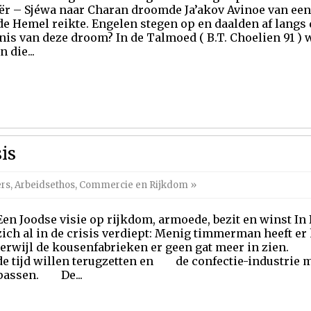
ër – Sjéwa naar Charan droomde Ja’akov Avinoe van een 
 de Hemel reikte. Engelen stegen op en daalden af langs 
nis van deze droom? In de Talmoed ( B.T. Choelien 91 ) w
 die...
is
ers
,
Arbeidsethos, Commercie en Rijkdom
»
Een Joodse visie op rijkdom, armoede, bezit en winst In
zich al in de crisis verdiept: Menig timmerman heeft e
terwijl de kousenfabrieken er geen gat meer in zien
de tijd willen terugzetten en de confectie-industrie 
passen. De...