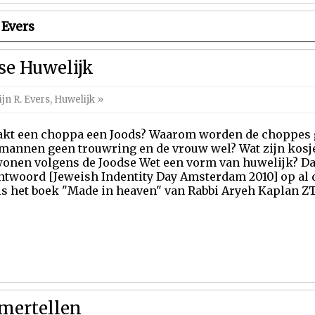
 Evers
se Huwelijk
jn R. Evers
,
Huwelijk
»
kt een choppa een Joods? Waarom worden de choppes
mannen geen trouwring en de vrouw wel? Wat zijn kosje
nen volgens de Joodse Wet een vorm van huwelijk? Day
antwoord [Jeweish Indentity Day Amsterdam 2010] op al 
 is het boek "Made in heaven" van Rabbi Aryeh Kaplan 
mertellen