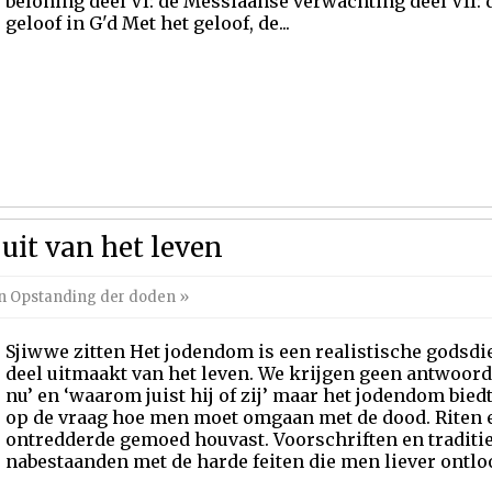
beloning deel VI: de Messiaanse verwachting deel VII: d
geloof in G'd Met het geloof, de...
uit van het leven
en Opstanding der doden
»
Sjiwwe zitten Het jodendom is een realistische godsdie
deel uitmaakt van het leven. We krijgen geen antwoord
nu’ en ‘waarom juist hij of zij’ maar het jodendom bied
op de vraag hoe men moet omgaan met de dood. Riten 
ontredderde gemoed houvast. Voorschriften en traditi
nabestaanden met de harde feiten die men liever ontloop