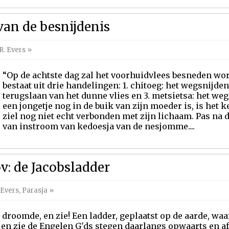
van de besnijdenis
R. Evers
»
“Op de achtste dag zal het voorhuidvlees besneden word
bestaat uit drie handelingen: 1. chitoeg: het wegsnijden 
terugslaan van het dunne vlies en 3. metsietsa: het we
een jongetje nog in de buik van zijn moeder is, is het k
ziel nog niet echt verbonden met zijn lichaam. Pas na d
van instroom van kedoesja van de nesjomme....
v: de Jacobsladder
 Evers
,
Parasja
»
j droomde, en zie! Een ladder, geplaatst op de aarde, wa
; en zie de Engelen G'ds stegen daarlangs opwaarts en af