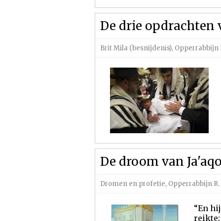
De drie opdrachten 
Brit Mila (besnijdenis)
,
Opperrabbijn 
De droom van Ja'aqo
Dromen en profetie
,
Opperrabbijn R.
“En hi
reikte