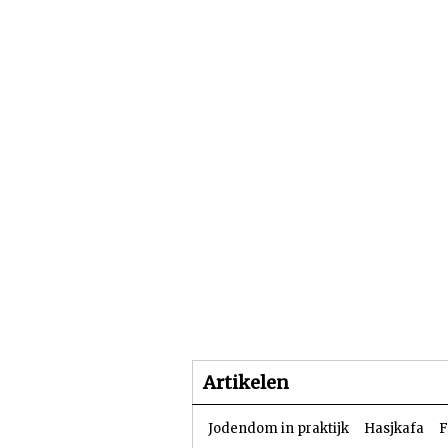
Beginpagina
Artike
Artikelen
Jodendom in praktijk
Hasjkafa
F