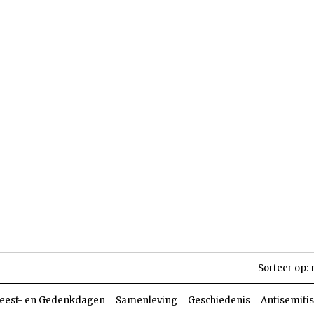
len
Dossiers
Parasja
Sorteer op:
eest- en Gedenkdagen
Samenleving
Geschiedenis
Antisemiti