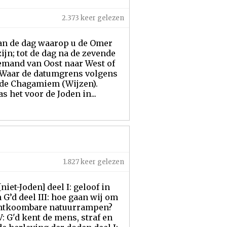
2.373 keer gelezen
 van de dag waarop u de Omer
ijn; tot de dag na de zevende
r iemand van Oost naar West of
. Waar de datumgrens volgens
n de Chagamiem (Wijzen).
 het voor de Joden in...
1.827 keer gelezen
et-Joden] deel I: geloof in
 G’d deel III: hoe gaan wij om
onontkoombare natuurrampen?
V: G'd kent de mens, straf en