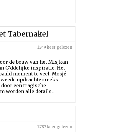
et Tabernakel
1.749 keer gelezen
 voor de bouw van het Misjkan
n G’ddelijke inspiratie. Het
epaald moment te veel. Mosjé
n tweede opdrachtenreeks
door een tragische
 worden alle details...
1.787 keer gelezen