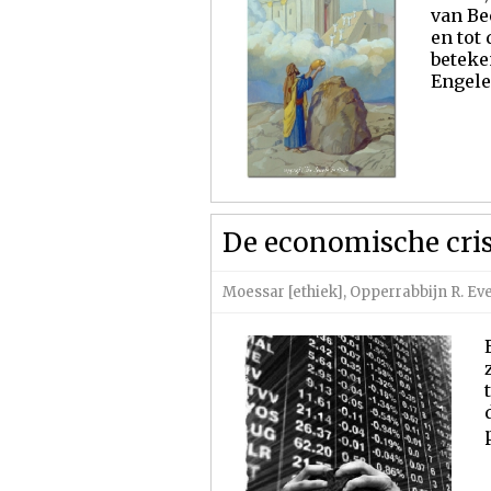
van Be
en tot
beteke
Engelen
De economische cris
Moessar [ethiek]
,
Opperrabbijn R. Ev