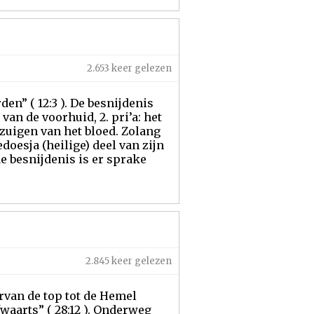
2.653 keer gelezen
en” ( 12:3 ). De besnijdenis
van de voorhuid, 2. pri’a: het
gzuigen van het bloed. Zolang
edoesja (heilige) deel van zijn
e besnijdenis is er sprake
2.845 keer gelezen
arvan de top tot de Hemel
waarts” ( 28:12 ). Onderweg