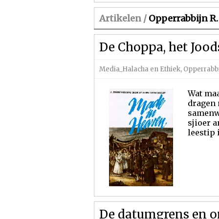
Artikelen /
Opperrabbijn R.
De Choppa, het Jood
Media_Halacha en Ethiek
,
Opperrabbi
Wat maa
dragen 
samenwo
sjioer 
leestip
De datumgrens en o