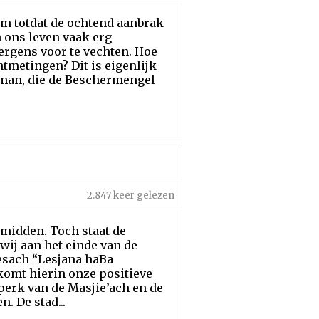
hem totdat de ochtend aanbrak
n ons leven vaak erg
ergens voor te vechten. Hoe
htmetingen? Dit is eigenlijk
e man, die de Beschermengel
2.847 keer gelezen
midden. Toch staat de
wij aan het einde van de
Pesach “Lesjana haBa
 komt hierin onze positieve
perk van de Masjie’ach en de
. De stad...