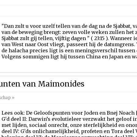
"Dan zult u voor uzelf tellen van de dag na de Sjabbat,
van de beweging brengt: zeven volle weken zullen het z
Sjabbat zult gij tellen, vijftig dagen " ( 23:15 ). Wannee
van West naar Oost vliegt, passeert hij de datumgrens
de halacha precies ligt is een meningsverschil tusse
Volgens sommigen ligt hij tussen China en Japan en was
punten van Maimonides
schap
»
Lees ook: De Geloofspunten voor Joden en Bnej Noach [ni
G'd deel II: Darwin’s evolutieleer verzwakt het geloof in
met lijden, sociaal onrecht, onze sterfelijkheid en 
deel IV: G'ds onlichamelijkheid, profeten en Tora deel 