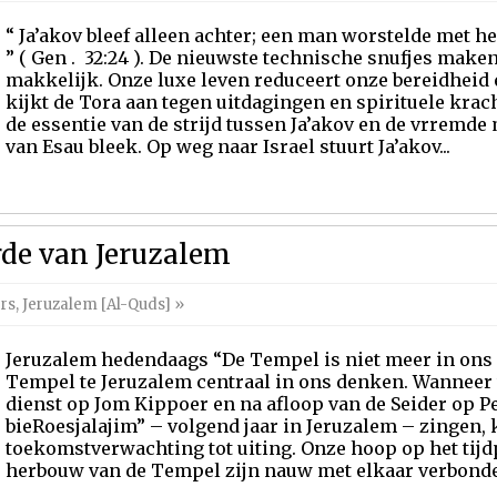
“ Ja’akov bleef alleen achter; een man worstelde met 
” ( Gen . 32:24 ). De nieuwste technische snufjes make
makkelijk. Onze luxe leven reduceert onze bereidheid 
kijkt de Tora aan tegen uitdagingen en spirituele krac
de essentie van de strijd tussen Ja’akov en de vrremd
van Esau bleek. Op weg naar Israel stuurt Ja’akov...
de van Jeruzalem
ers
,
Jeruzalem [Al-Quds]
»
Jeruzalem hedendaags “De Tempel is niet meer in ons 
Tempel te Jeruzalem centraal in ons denken. Wanneer 
dienst op Jom Kippoer en na afloop van de Seider op 
bieRoesjalajim” – volgend jaar in Jeruzalem – zingen,
toekomstverwachting tot uiting. Onze hoop op het tijd
herbouw van de Tempel zijn nauw met elkaar verbonden