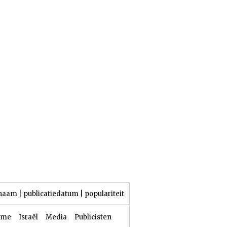
24 Aw 5786 | 07 augustus 2026
naam
|
publicatiedatum
|
populariteit
sme
Israël
Media
Publicisten