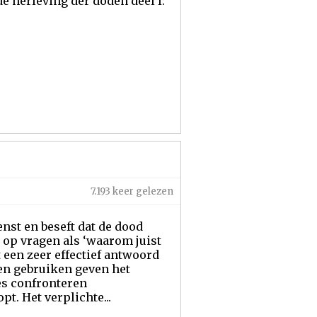
e herleving der doden deel I:
7.193 keer gelezen
nst en beseft dat de dood
 op vragen als ‘waarom juist
t een zeer effectief antwoord
en gebruiken geven het
es confronteren
t. Het verplichte...