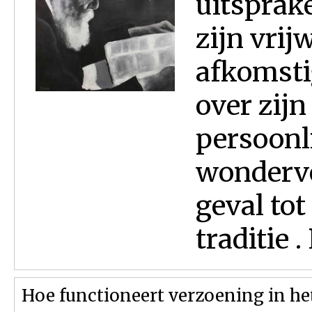
uitsprak
zijn vrij
afkomsti
over zijn
persoonli
wonderve
geval tot
traditie .
Hoe functioneert verzoening in he