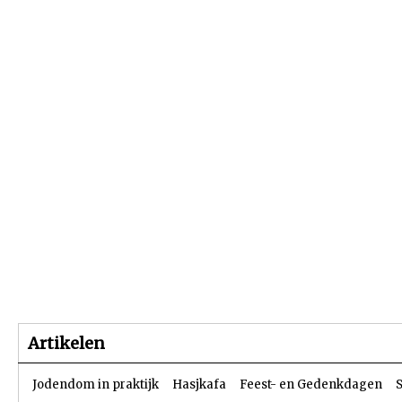
Beginpagina
Artikelen
Dossiers
Artikelen
Jodendom in praktijk
Hasjkafa
Feest- en Gedenkdagen