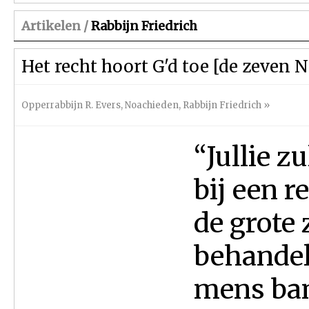
Artikelen /
Rabbijn Friedrich
Het recht hoort G'd toe [de zeven 
Opperrabbijn R. Evers
,
Noachieden
,
Rabbijn Friedrich
»
“Jullie 
bij een r
de grote 
behandele
mens ban