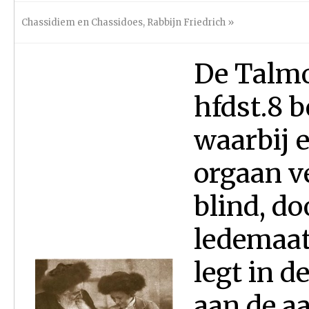
Chassidiem en Chassidoes
,
Rabbijn Friedrich
»
De Talm
hfdst.8 
waarbij 
orgaan v
blind, do
ledemaat
legt in d
aan de a