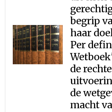
gerechtig
begrip v
haar doel
Per defin
Wetboek
de recht
uitvoeri
de wetge
macht va