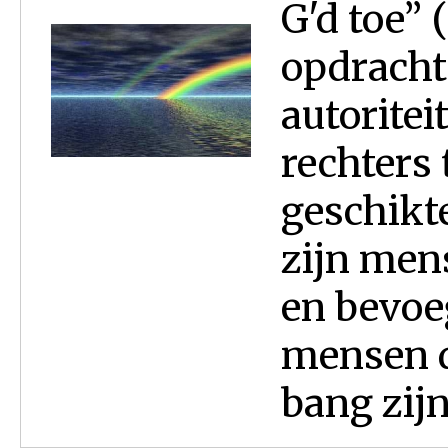
G'd toe” 
opdracht 
autoritei
rechters 
geschikt
zijn men
en bevoe
mensen d
bang zijn