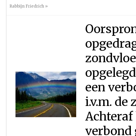
Rabbijn Friedrich
»
Oorspron
opgedrag
zondvloe
opgelegd
een verb
i.v.m. de
Achteraf 
verbond 