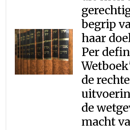
gerechtig
begrip v
haar doel
Per defin
Wetboek
de recht
uitvoeri
de wetge
macht va