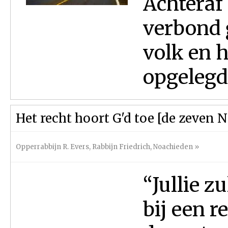
Achteraf 
verbond 
volk en 
opgelegd
Het recht hoort G'd toe [de zeven 
Opperrabbijn R. Evers
,
Rabbijn Friedrich
,
Noachieden
»
“Jullie 
bij een r