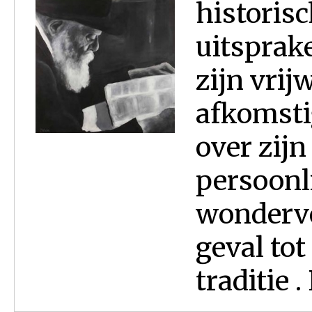
historis
uitsprak
zijn vrij
afkomsti
over zijn
persoonli
wonderve
geval tot
traditie .