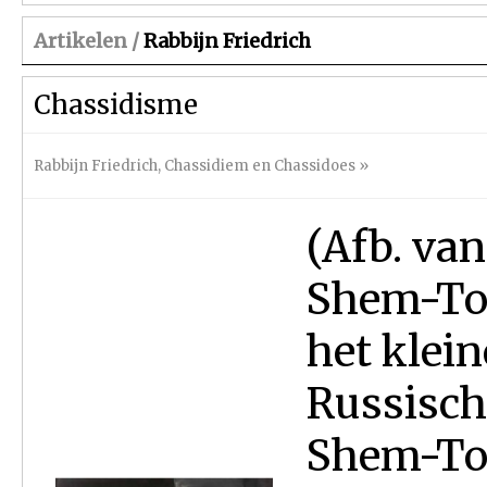
Artikelen /
Rabbijn Friedrich
Chassidisme
Rabbijn Friedrich
,
Chassidiem en Chassidoes
»
(Afb. van
Shem-Tov
het klein
Russisch
Shem-Tov