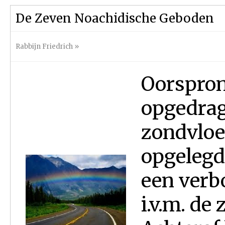
De Zeven Noachidische Geboden
Rabbijn Friedrich
»
Oorspron
opgedrag
zondvloe
opgelegd
een verb
i.v.m. de