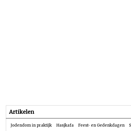
Beginpagina
Artikelen
Dossiers
Artikelen
Jodendom in praktijk
Hasjkafa
Feest- en Gedenkdagen