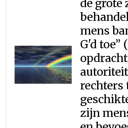
de grote 
behandele
mens ban
G'd toe” 
opdracht 
autoritei
rechters 
geschikt
zijn men
en bevoe