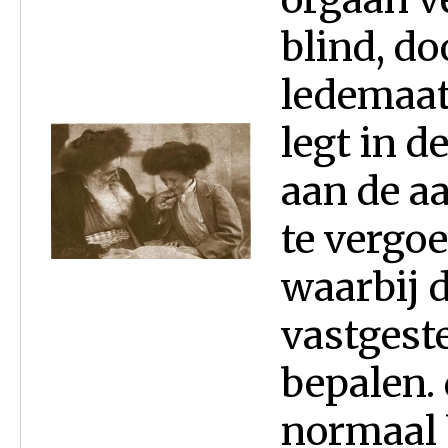
blind, do
ledemaat
legt in d
aan de a
te vergoe
waarbij d
vastgest
bepalen. 
normaal 