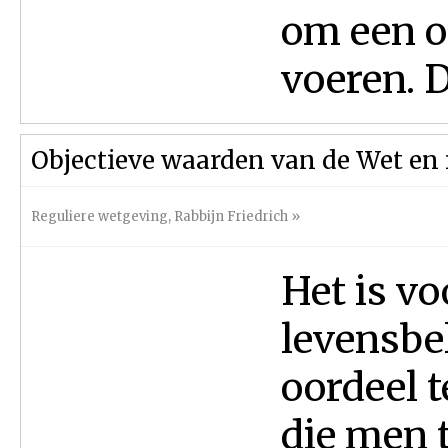
om een op
voeren. Di
Objectieve waarden van de Wet en
Reguliere wetgeving
,
Rabbijn Friedrich
»
Het is v
levensbe
oordeel 
die men t