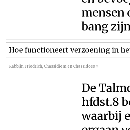
mensen d
bang zijn
Hoe functioneert verzoening in he
Rabbijn Friedrich
,
Chassidiem en Chassidoes
»
De Talm
hfdst.8 
waarbij 
orgaan v