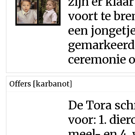
zijn er kla
voort te bre
een jongetj
gemarkeerd
ceremonie o
Offers [karbanot]
De Tora schr
voor: 1. dier
meel- en 4. 