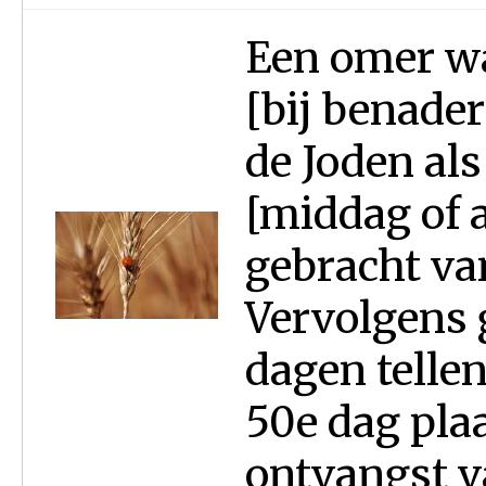
Een omer wa
[bij benade
de Joden al
[middag of 
gebracht va
Vervolgens 
dagen tellen
50e dag pla
ontvangst va