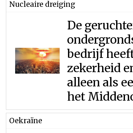
Nucleaire dreiging
De geruchte
ondergrondse
bedrijf heeft
zekerheid en
alleen als e
het Middeno
Oekraïne