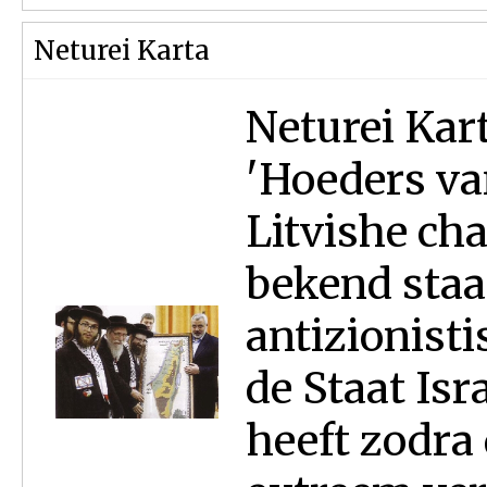
Neturei Karta
Neturei Karta (Ar
'Hoeders van
Litvishe cha
bekend staa
antizionist
de Staat Isr
heeft zodra 