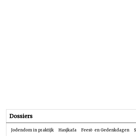
Beginpagina
Artikelen
Dossiers
Dossiers
Jodendom in praktijk
Hasjkafa
Feest- en Gedenkdagen