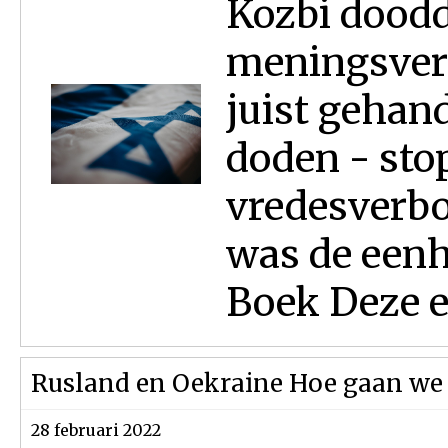
Kozbi doodd
meningsvers
juist gehan
doden - stop
vredesverbo
was de eenh
Boek Deze ep
Rusland en Oekraine Hoe gaan we 
28 februari 2022