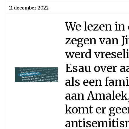
11 december 2022
We lezen in
zegen van J
werd vreseli
Esau over aa
als een fami
aan Amalek,
komt er gee
antisemitism