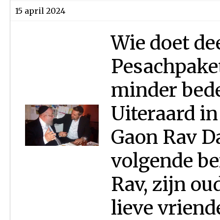
15 april 2024
Wie doet de
Pesachpaket
minder bed
Uiteraard i
Gaon Rav D
volgende be
Rav, zijn ou
lieve vriend