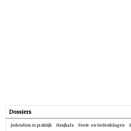
Beginpagina
Artikelen
Dossiers
Dossiers
Jodendom in praktijk
Hasjkafa
Feest- en Gedenkdagen