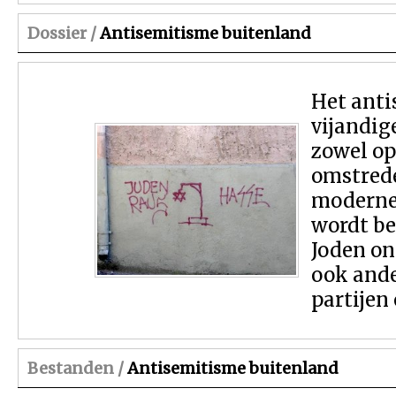
Dossier /
Antisemitisme buitenland
Het anti
vijandig
zowel op
omstrede
moderne 
wordt b
Joden on
ook ande
partijen
Bestanden /
Antisemitisme buitenland