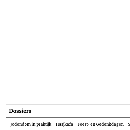
Beginpagina
Artikelen
Dossiers
Dossiers
Jodendom in praktijk
Hasjkafa
Feest- en Gedenkdagen