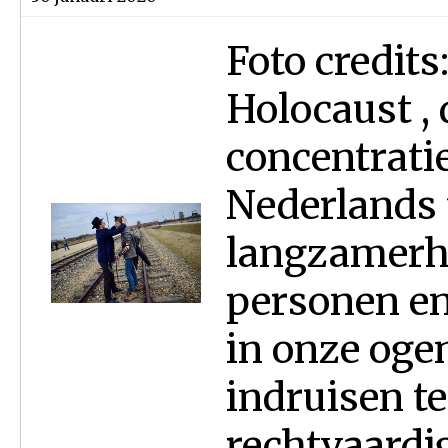
Foto credits: COL - ן ליין
Holocaust , 
concentrati
Nederlands 
langzamerh
personen en 
in onze ogen
indruisen t
rechtvaardig