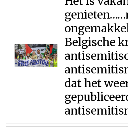
Het is vakan
genieten……
ongemakkeli
Belgische k
antisemitisc
antisemitism
dat het wee
gepubliceer
antisemitism