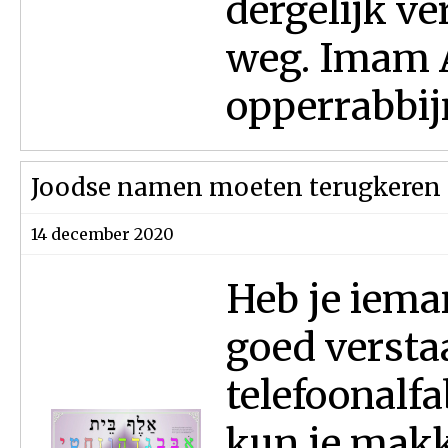
dergelijk v
weg. Imam A
opperrabbij
Joodse namen moeten terugkeren i
14 december 2020
Heb je ieman
goed verstaa
telefoonalf
kun je makk