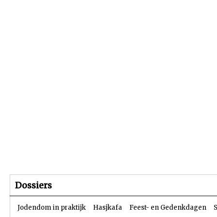
Beginpagina
Artikelen
Dossiers
Dossiers
Jodendom in praktijk
Hasjkafa
Feest- en Gedenkdagen