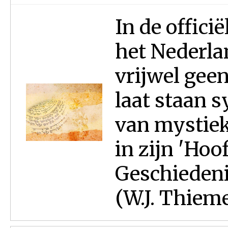
In de offici
het Nederl
vrijwel geen
laat staan 
van mystiek
in zijn 'Hoo
Geschiedeni
(W.J. Thieme