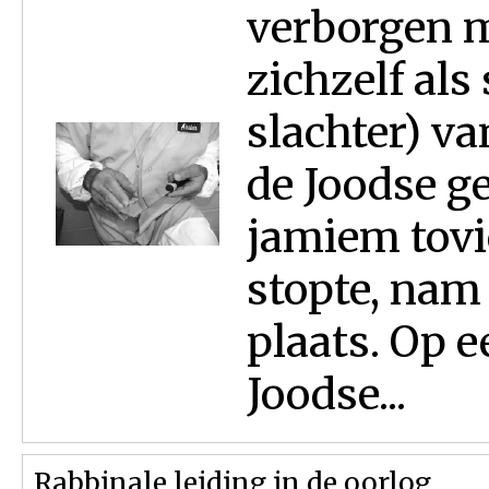
verborgen m
zichzelf als
slachter) v
de Joodse 
jamiem tovi
stopte, nam
plaats. Op 
Joodse...
Rabbinale leiding in de oorlog