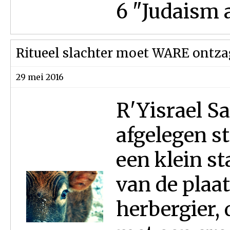
6 "Judaism a
Ritueel slachter moet WARE ontz
29 mei 2016
R'Yisrael S
afgelegen s
een klein st
van de plaat
herbergier, 