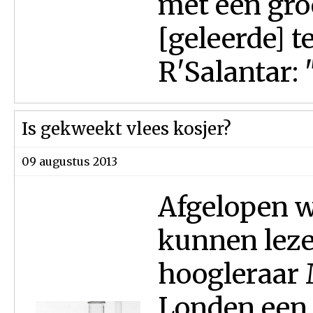
met een gro
[geleerde] 
R'Salantar: 
Is gekweekt vlees kosjer?
09 augustus 2013
Afgelopen w
kunnen leze
hoogleraar 
Londen een