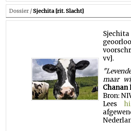
Dossier /
Sjechita [rit. Slacht]
Sjechita
geoorloo
voorschr
vv].
"Levende
maar wi
Chanan 
Bron: NIW
Lees
hi
afgewend
Nederla