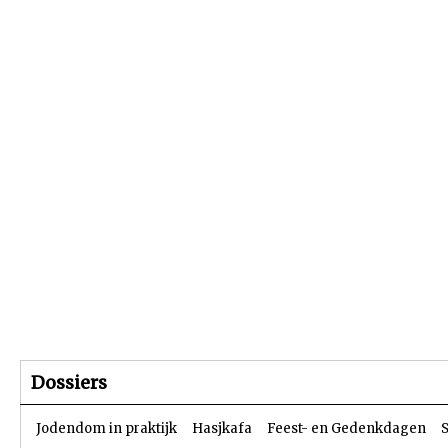
Beginpagina
Artikelen
Dossiers
Dossiers
Jodendom in praktijk
Hasjkafa
Feest- en Gedenkdagen