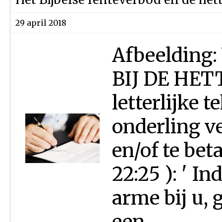
29 april 2018
Afbeelding
BIJ DE HET
letterlijke 
onderling v
en/of te bet
22:25 ): ' I
arme bij u, g
een...