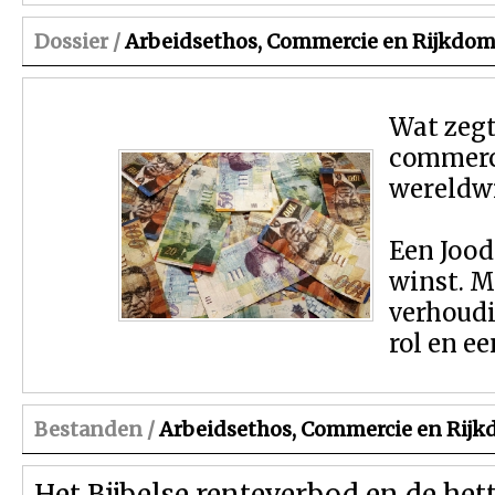
Dossier /
Arbeidsethos, Commercie en Rijkdo
Wat zegt
commerc
wereldwi
Een Jood
winst. M
verhoudi
rol en e
Bestanden /
Arbeidsethos, Commercie en Rij
Het Bijbelse renteverbod en de hett