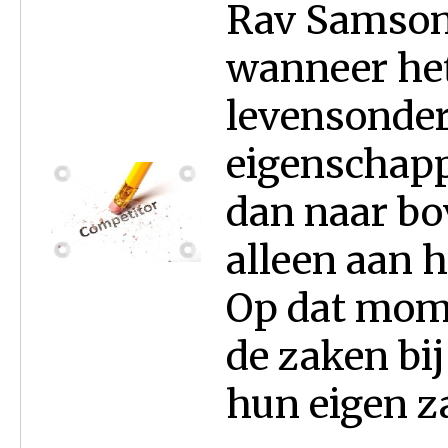
Rav Samson 
wanneer he
levensonder
eigenschap
dan naar b
alleen aan 
Op dat mom
de zaken bi
hun eigen za