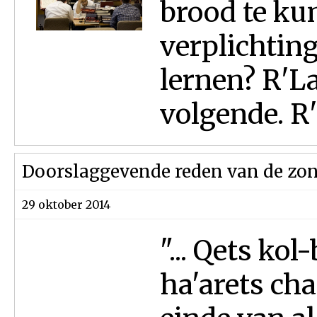
brood te kun
verplichtin
lernen? R'La
volgende. R
Doorslaggevende reden van de zon
29 oktober 2014
"... Qets ko
ha'arets ch