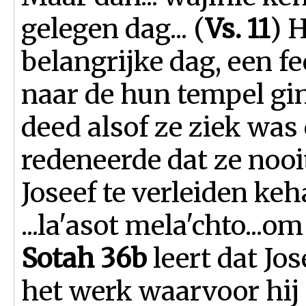
gelegen dag... (
Vs. 11
) 
belangrijke dag, een f
naar de hun tempel gi
deed alsof ze ziek was 
redeneerde dat ze nooi
Joseef te verleiden ke
...la'asot mela'chto...o
Sotah 36b
leert dat Jo
het werk waarvoor hi