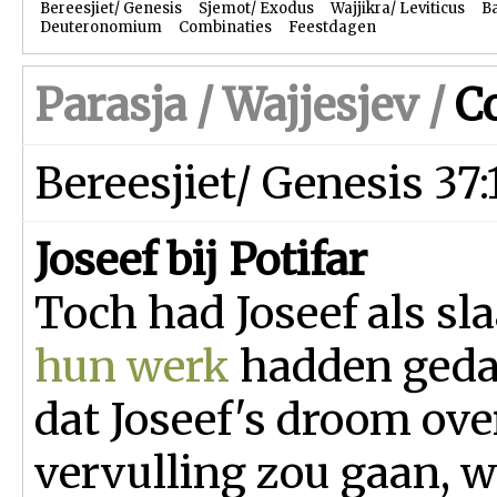
Bereesjiet/ Genesis
Sjemot/ Exodus
Wajjikra/ Leviticus
B
Deuteronomium
Combinaties
Feestdagen
Parasja /
Wajjesjev
/
C
Bereesjiet/ Genesis 37
Joseef bij Potifar
Toch had Joseef als sl
hun werk
hadden geda
dat Joseef's droom ove
vervulling zou gaan, w