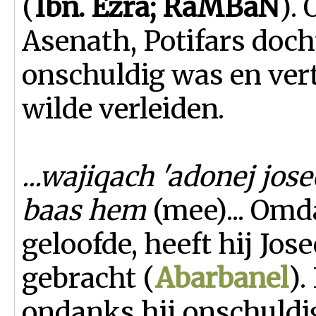
(
Ibn. Ezra; RaMBaN
).
Asenath, Potifars doch
onschuldig was en ver
wilde verleiden.
...wajiqach 'adonej jose
baas hem
(mee)... Omda
geloofde, heeft hij Jos
gebracht (
Abarbanel
).
ondanks hij onschuldig