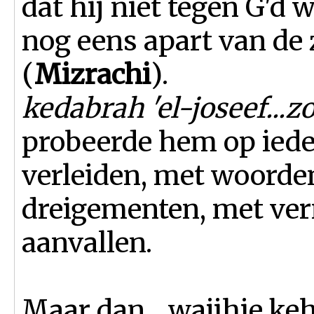
dat hij niet tegen G'd 
nog eens apart van de
(
Mizrachi
).
kedabrah 'el-joseef...zo
probeerde hem op iede
verleiden, met woorde
dreigementen, met ver
aanvallen.
Maar dan... wajihie ke