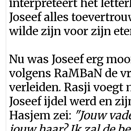
interpreteert het letter
Joseef alles toevertro
wilde zijn voor zijn ete
Nu was Joseef erg moo
volgens RaMBaN de vro
verleiden. Rasji voegt 
Joseef ijdel werd en zi
Hasjem zei:
"Jouw vader
jouw haar? Ik zal de be