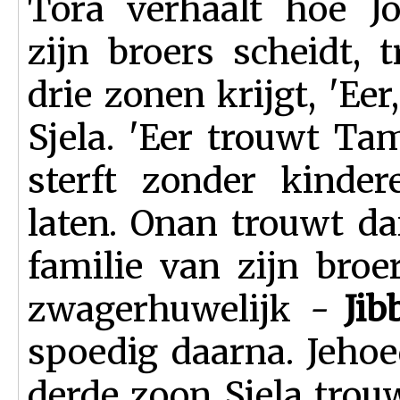
Tora verhaalt hoe J
zijn broers scheidt, 
drie zonen krijgt, 'Ee
Sjela. 'Eer trouwt Ta
sterft zonder kinde
laten. Onan trouwt 
familie van zijn bro
zwa­ger­huwelijk
-
Ji
spoe­dig daarna. Jeho
derde zoon Sjela trou