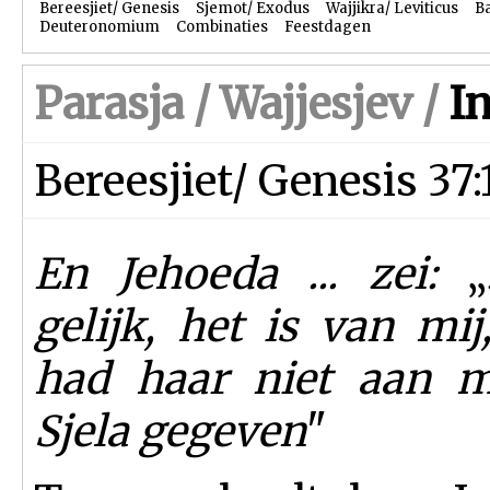
Bereesjiet/ Genesis
Sjemot/ Exodus
Wajjikra/ Leviticus
B
Deuteronomium
Combinaties
Feestdagen
Parasja /
Wajjesjev
/
In
Bereesjiet/ Genesis 37
En Jehoeda ... zei:
„
gelijk, het is van mij
had haar niet aan m
Sjela gegeven
"