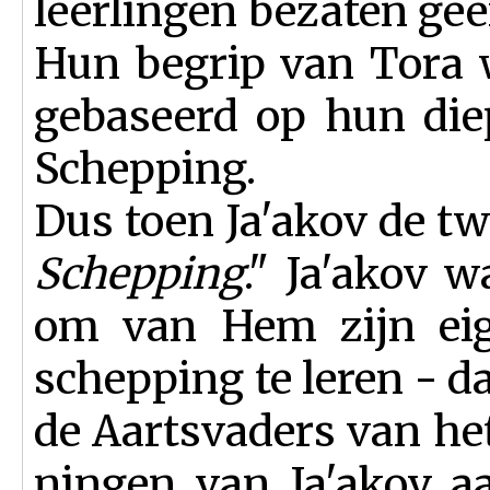
leerlin­gen bezaten ge
Hun begrip van Tora 
gebaseerd op hun die
Schepping.
Dus toen Ja'akov de tw
Schepping
." Ja'akov 
om van Hem zijn eig
schep­ping te leren - da
de Aartsvaders van het
ningen van Ja'akov a