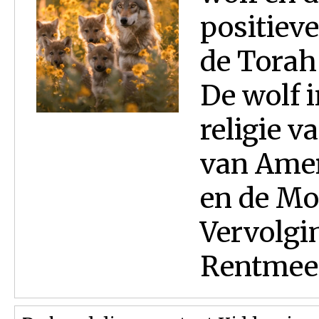
positiev
de Torah
De wolf 
religie 
van Amer
en de Mo
Vervolgi
Rentmees