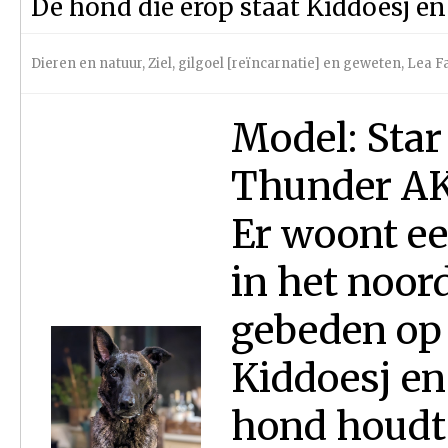
De hond die erop staat Kiddoesj e
Dieren en natuur
,
Ziel, gilgoel [reïncarnatie] en geweten
,
Lea F
Model: Star
Thunder AK
Er woont ee
in het noord
gebeden op 
Kiddoesj en
hond houdt 