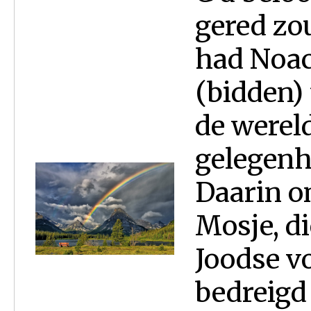
gered zo
had Noa
(bidden)
de wereld
gelegenh
Daarin o
Mosje, d
Joodse vo
bedreigd