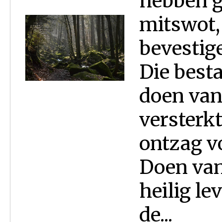
hebben g
mitswot,
bevestig
Die besta
doen van
versterkt
ontzag v
Doen van
heilig le
de...