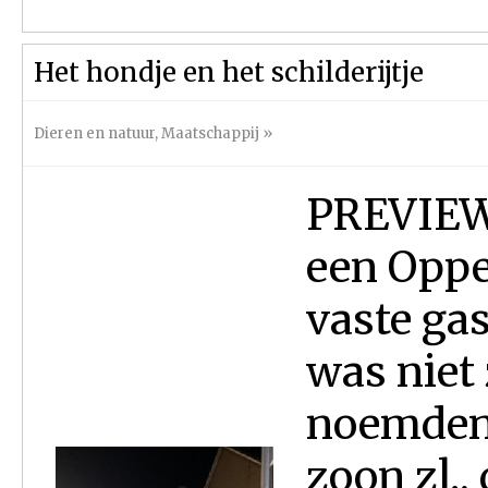
Het hondje en het schilderijtje
Dieren en natuur
,
Maatschappij
»
PREVIEW
een Oppe
vaste ga
was niet
noemden 
zoon zl.,