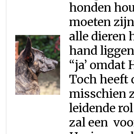
honden houd
moeten zij
alle dieren
hand liggen
“ja’ omdat 
Toch heeft 
misschien z
leidende rol
zal een voo