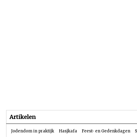
Beginpagina
Artikelen
Dossiers
Artikelen
Jodendom in praktijk
Hasjkafa
Feest- en Gedenkdagen