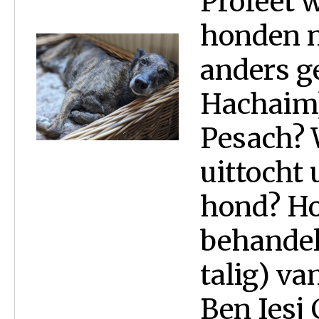
Profeet 
honden 
anders g
Hachaim)
Pesach? 
uittocht 
hond? Ho
behandel
talig) va
Ben Iesj 