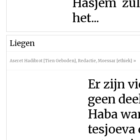
Hasjem zull
het...
Liegen
Aseret Hadibrot [Tien Geboden]
,
Redactie
,
Moessar [ethiek]
»
Er zijn v
geen dee
Haba wan
tesjoeva 