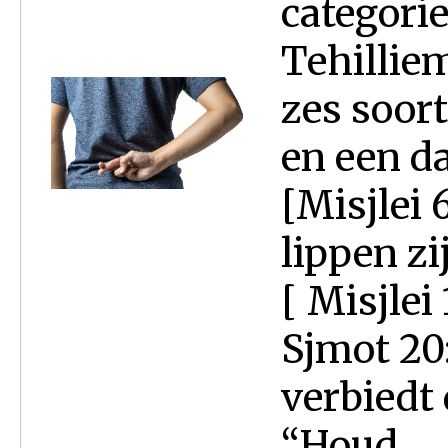
categorie
Tehilliem
zes soor
en een d
[Misjlei 
lippen z
[ Misjlei
Sjmot 20:
verbiedt 
“Houd...