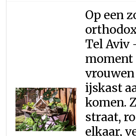
Op een z
orthodox
Tel Aviv
moment a
vrouwen 
ijskast a
komen. Z
straat, r
elkaar, v