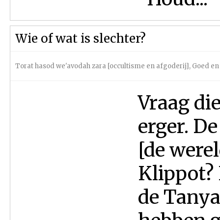
Wie of wat is slechter?
Torat hasod we'avodah zara [occultisme en afgoderij]
,
Goed en
Vraag die
erger. De
[de were
Klippot?
de Tanya