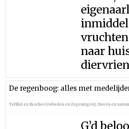
eigenaarl
inmiddels
vruchte
naar hui
diervrien
De regenboog: alles met medelijd
Tefillot en Broches [Gebeden en Zegeningen]
,
Dieren en natuu
G’d beloo