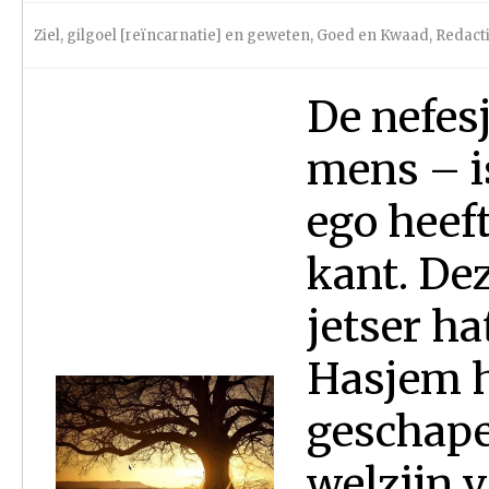
Ziel, gilgoel [reïncarnatie] en geweten
,
Goed en Kwaad
,
Redact
De nefesj
mens – i
ego heef
kant. Dez
jetser ha
Hasjem h
geschapen
welzijn v