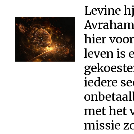
Levine h
Avraham 
hier voor
leven is 
gekoeste
iedere se
onbetaalb
met het v
missie zo