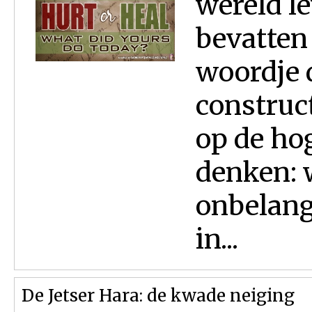
wereld le
bevatten 
woordje d
construct
op de ho
denken: 
onbelangr
in...
De Jetser Hara: de kwade neiging