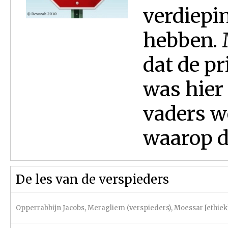
verdiepin
hebben. 
dat de pr
was hier 
vaders w
waarop de
De les van de verspieders
Opperrabbijn Jacobs
,
Meragliem (verspieders)
,
Moessar [ethiek