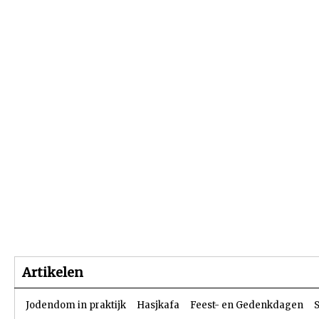
Beginpagina
Artikelen
Dossiers
Artikelen
Jodendom in praktijk
Hasjkafa
Feest- en Gedenkdagen