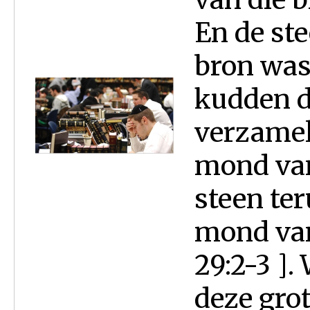
En de st
bron was 
kudden 
verzameld
mond van 
steen ter
mond van
29:2-3 ].
deze grot