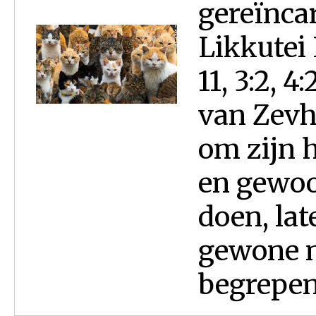
gereïncar
Likkutei 
11, 3:2, 
van Zevhi
om zijn 
en gewoo
doen, la
gewone m
begrepen.