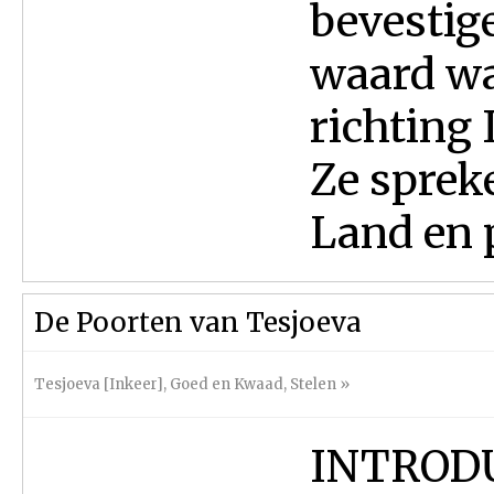
bevestig
waard wa
richting 
Ze sprek
Land en p
De Poorten van Tesjoeva
Tesjoeva [Inkeer]
,
Goed en Kwaad
,
Stelen
»
INTRODUC