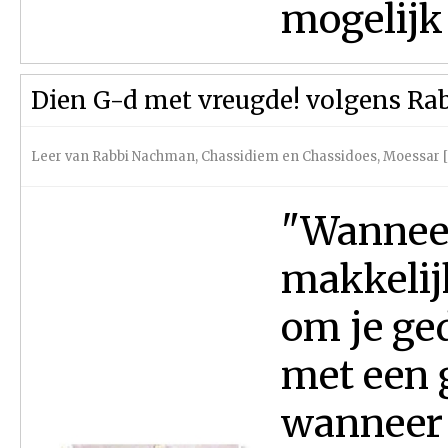
mogelijk
Dien G-d met vreugde! volgens R
Leer van Rabbi Nachman
,
Chassidiem en Chassidoes
,
Moessar [
"Wanneer 
makkelijk
om je ge
met een 
wanneer j