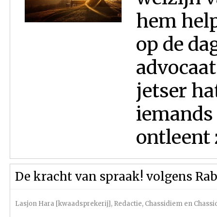
hem helpt
op de dag
advocaat 
jetser ha
iemands 
ontleent z
De kracht van spraak! volgens R
Lasjon Hara [kwaadsprekerij]
,
Redactie
,
Chassidiem en Chassi