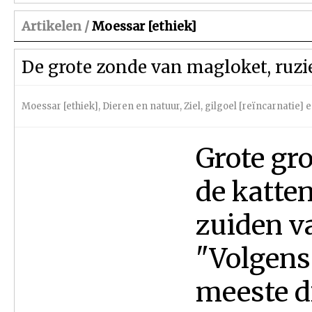
Artikelen /
Moessar [ethiek]
De grote zonde van magloket, ruzi
Moessar [ethiek]
,
Dieren en natuur
,
Ziel, gilgoel [reïncarnatie]
Grote gro
de katte
zuiden v
"Volgens
meeste di