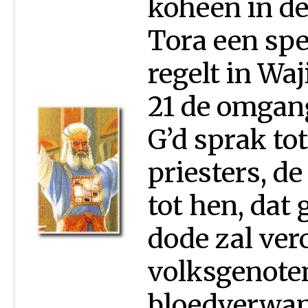
koheen in d
Tora een spe
regelt in Wa
21 de omgang
G’d sprak to
priesters, d
tot hen, dat
dode zal ver
volksgenoten
bloedverwant