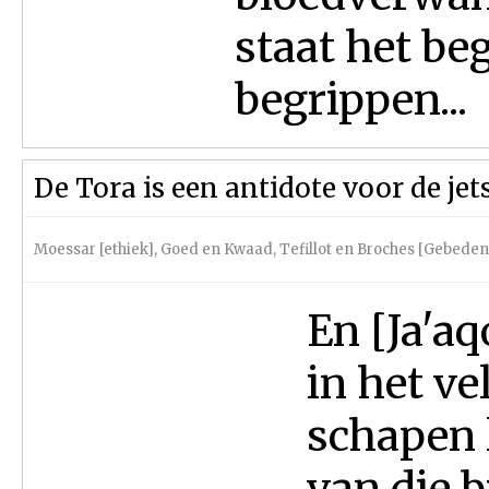
staat het be
begrippen...
De Tora is een antidote voor de jet
Moessar [ethiek]
,
Goed en Kwaad
,
Tefillot en Broches [Gebede
En [Ja'aq
in het ve
schapen 
van die 