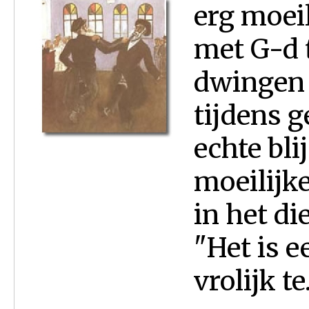
erg moeil
met G-d t
dwingen o
tijdens g
echte bl
moeilijke
in het di
"Het is e
vrolijk te.