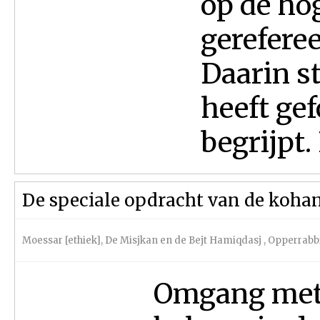
op de ho
gereferee
Daarin s
heeft ge
begrijpt.
De speciale opdracht van de koha
Moessar [ethiek]
,
De Misjkan en de Bejt Hamiqdasj
,
Opperrabbi
Omgang met 