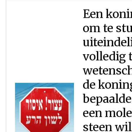
Een koni
om te st
uiteindel
volledig 
wetensch
de koning
bepaalde 
een mole
steen wil