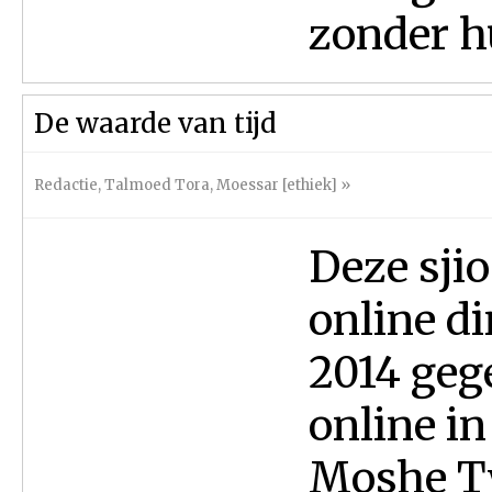
zonder hu
De waarde van tijd
Redactie
,
Talmoed Tora
,
Moessar [ethiek]
»
Deze sji
online d
2014 geg
online i
Moshe Tw