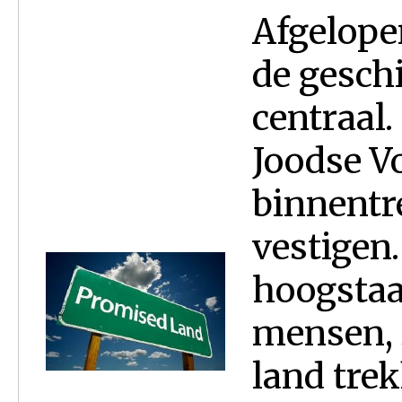
Afgelope
de gesch
centraal.
Joodse Vo
binnentr
vestigen.
hoogstaa
mensen, 
land trek