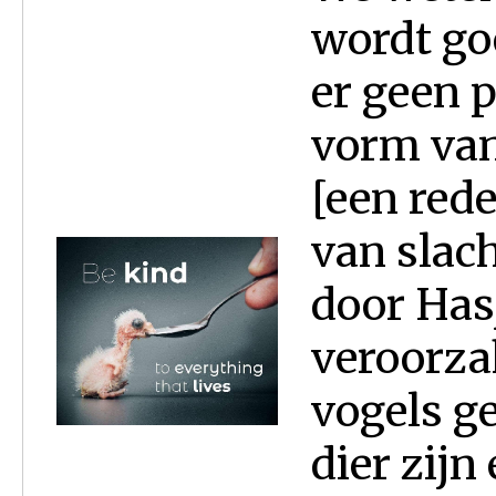
wordt goe
er geen p
vorm van
[een red
van slac
door Has
veroorza
vogels g
dier zijn