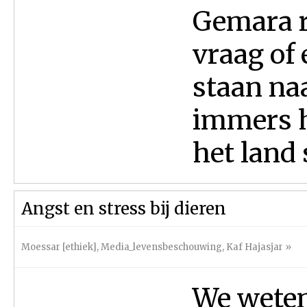
Gemara r
vraag of 
staan naa
immers h
het land 
Angst en stress bij dieren
Moessar [ethiek]
,
Media_levensbeschouwing
,
Kaf Hajasjar
»
We weten