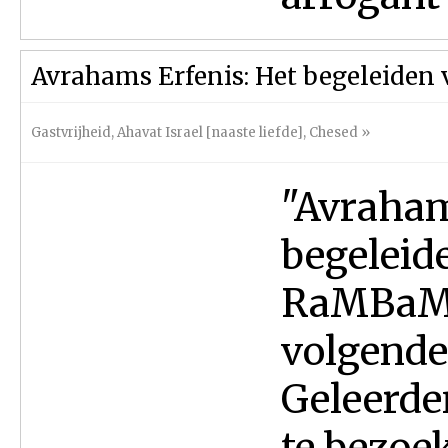
Avrahams Erfenis: Het begeleiden 
Gastvrijheid
,
Ahavat Israel [naaste liefde]
,
Chesed
»
"Avraham
begeleide
RaMBaM sc
volgende
Geleerde
te bezoe