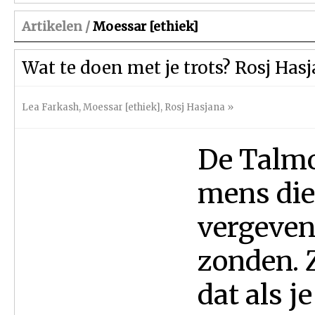
Artikelen /
Moessar [ethiek]
Wat te doen met je trots? Rosj Has
Lea Farkash
,
Moessar [ethiek]
,
Rosj Hasjana
»
De Talmo
mens die 
vergeven
zonden. Z
dat als j