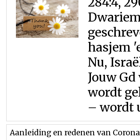
284:4, 29
Dwariem/
geschrev
hasjem 'e
Nu, Isra
Jouw Gd 
wordt ge
– wordt 
Aanleiding en redenen van Corona