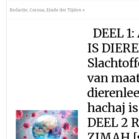
Redactie
,
Corona
,
Einde der Tijden
»
DEEL 1:
IS DIERE
Slachtof
van maat
dierenle
hachaj i
DEEL 2 
ZIMAH [s