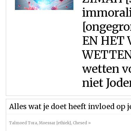
immorali
[ongegr
EN HET 
WETTEN 
wetten v
niet Jode
Alles wat je doet heeft invloed op
Talmoed Tora
,
Moessar [ethiek]
,
Chesed
»