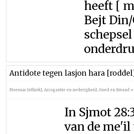
heeft [ m
Bejt Din
schepsel 
onderdruk
Antidote tegen lasjon hara [roddel
Moessar [ethiek]
,
Arrogantie en nederigheid
,
Goed en Kwaad
»
In Sjmot 28:
van de me'il