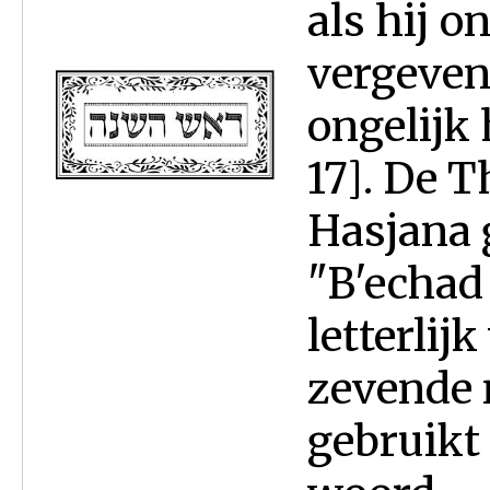
als hij o
vergeven
ongelijk
17]. De T
Hasjana 
"B'echad
letterlij
zevende 
gebruikt