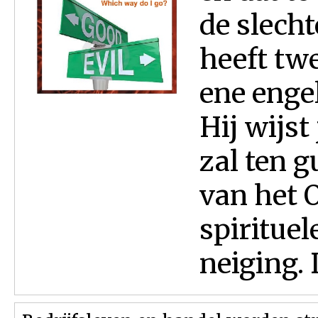
de slecht
heeft tw
ene engel
Hij wijst
zal ten g
van het O
spirituel
neiging. 