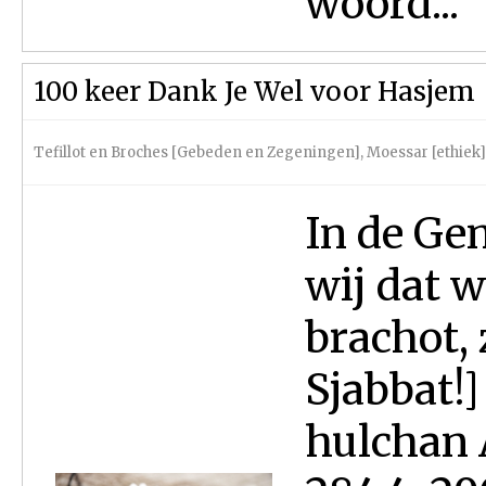
woord...
100 keer Dank Je Wel voor Hasjem
Tefillot en Broches [Gebeden en Zegeningen]
,
Moessar [ethiek]
In de Ge
wij dat w
brachot,
Sjabbat!]
hulchan 