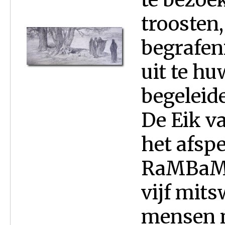
troosten
begrafeni
uit te hu
begeleid
De Eik v
het afspe
RaMBaM g
vijf mit
mensen m