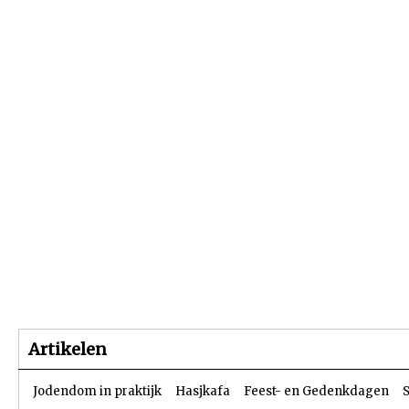
Beginpagina
Artikelen
Dossiers
Artikelen
Jodendom in praktijk
Hasjkafa
Feest- en Gedenkdagen