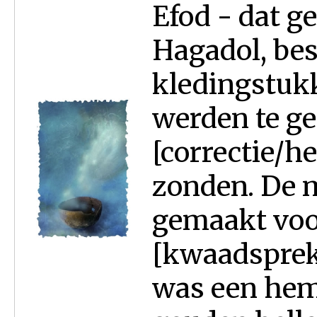
Efod - dat 
Hagadol, bes
kledingstuk
werden te g
[correctie/he
zonden. De m
gemaakt voo
[kwaadspreke
was een hem