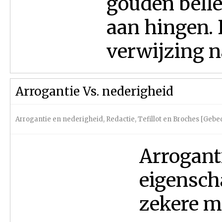
gouden belle
aan hingen. 
verwijzing n
Arrogantie Vs. nederigheid
Arrogantie en nederigheid
,
Redactie
,
Tefillot en Broches [Geb
Arrogant
eigenscha
zekere m