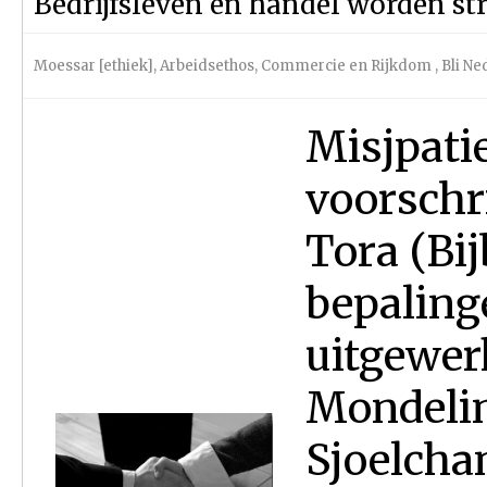
Bedrijfsleven en handel worden st
Moessar [ethiek]
,
Arbeidsethos, Commercie en Rijkdom
,
Bli Ne
Misjpatie
voorschri
Tora (Bij
bepaling
uitgewer
Mondelin
Sjoelchan