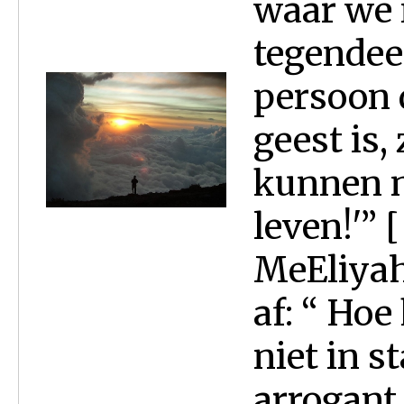
waar we n
tegendeel
persoon 
geest is,
kunnen n
leven!'” 
MeEliyah
af: “ Hoe
niet in s
arrogant