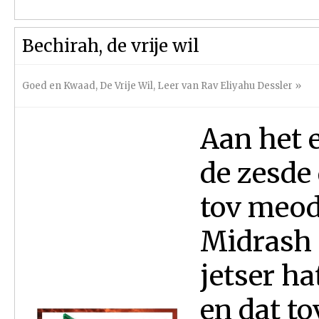
Bechirah, de vrije wil
Goed en Kwaad
,
De Vrije Wil
,
Leer van Rav Eliyahu Dessler
»
Aan het 
de zesde 
tov meod
Midrash l
jetser ha
en dat to