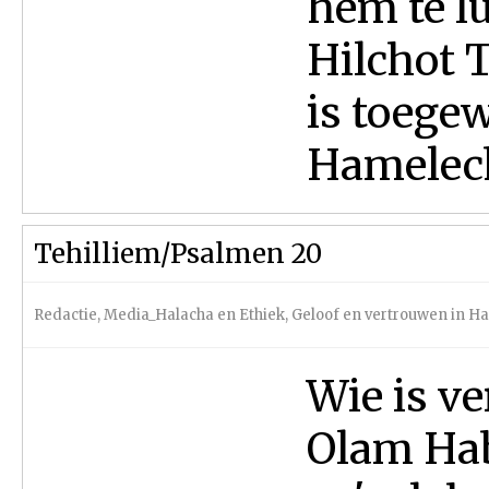
hem te l
Hilchot T
is toege
Hamelech 
Tehilliem/Psalmen 20
Redactie
,
Media_Halacha en Ethiek
,
Geloof en vertrouwen in H
Wie is ve
Olam Hab