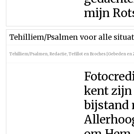
mijn Rots
Tehilliem/Psalmen voor alle situat
Tehilliem/Psalmen
,
Redactie
,
Tefillot en Broches [Gebeden en
Fotocred
kent zij
bijstand
Allerhoo
om Hem t