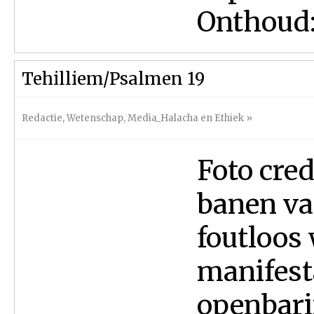
Onthoud:.
Tehilliem/Psalmen 19
Redactie
,
Wetenschap
,
Media_Halacha en Ethiek
»
Foto cre
banen va
foutloos
manifesta
openbarin