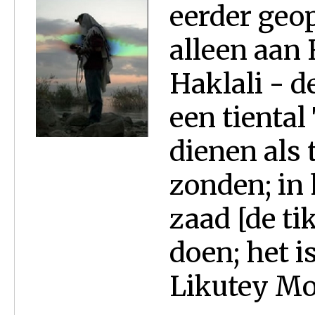
eerder geo
alleen aan
Haklali - d
een tiental
dienen als 
zonden; in 
zaad [de ti
doen; het i
Likutey Mo