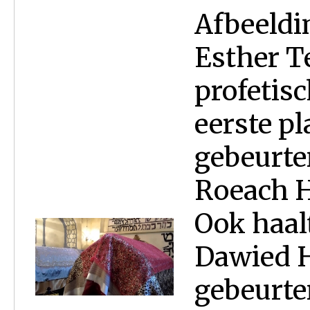
Afbeeldi
Esther Te
profetis
eerste p
gebeurte
Roeach H
Ook haal
Dawied 
gebeurte