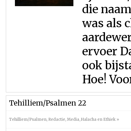
die naam
was als 
aardewerk
ervoer D
ook bijs
Hoe! Voor
Tehilliem/Psalmen 22
Tehilliem/Psalmen
,
Redactie
,
Media_Halacha en Ethiek
»