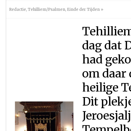
Redactie
,
Tehilliem/Psalmen
,
Einde der Tijden
»
Tehillie
dag dat 
had geko
om daar 
heilige 
Dit plekj
Jeroesjal
Tempelber