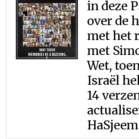
in deze 
over de h
met het 
met Simc
Wet, toen
Israël he
14 verzen
actualis
HaSjeem (