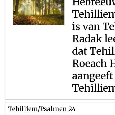
Hebreeuws
Tehilliem
is van Te
Radak lee
dat Tehil
Roeach H
aangeeft
Tehilliem
Tehilliem/Psalmen 24