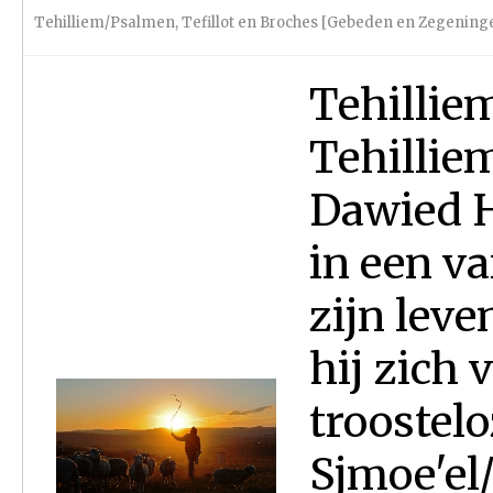
Tehilliem/Psalmen
,
Tefillot en Broches [Gebeden en Zegening
Tehillie
Tehilliem
Dawied 
in een va
zijn leve
hij zich 
troostelo
Sjmoe'el/