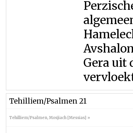
Perzisch
algemeen
Hamelech
Avshalom
Gera uit
vervloekt
Tehilliem/Psalmen 21
Tehilliem/Psalmen
,
Mosjiach [Messias]
»