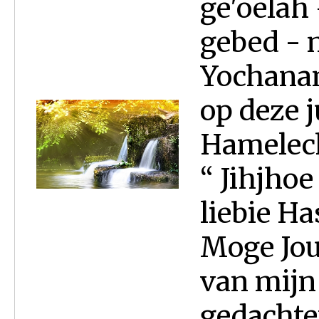
ge'oelah 
gebed - n
Yochanan
op deze 
Hamelech
“ Jihjhoe
liebie Ha
Moge Jou
van mijn
gedachte