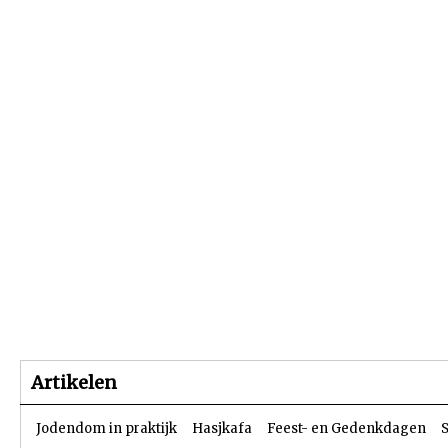
Beginpagina
Artikelen
Dossiers
Artikelen
Jodendom in praktijk
Hasjkafa
Feest- en Gedenkdagen