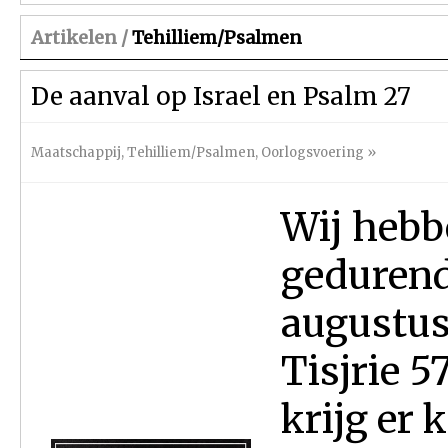
Artikelen /
Tehilliem/Psalmen
De aanval op Israel en Psalm 27
Maatschappij
,
Tehilliem/Psalmen
,
Oorlogsvoering
»
Wij hebb
gedurende
augustus 
Tisjrie 5
krijg er 