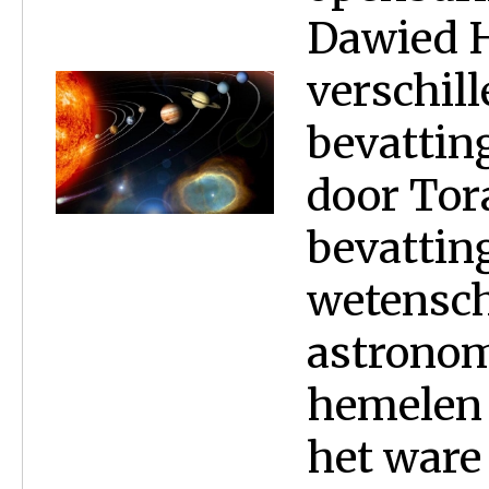
Dawied H
verschil
bevatti
door Tora
bevattin
wetensch
astronom
hemelen 
het ware