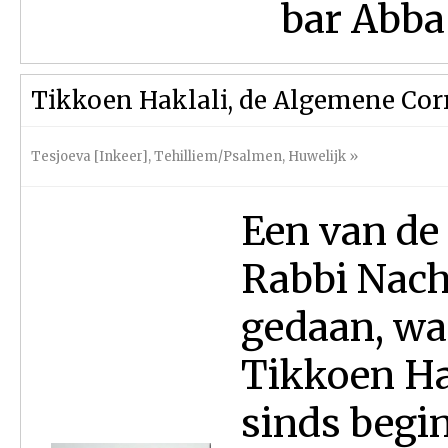
bar Abba 
Tikkoen Haklali, de Algemene Corr
Tesjoeva [Inkeer]
,
Tehilliem/Psalmen
,
Huwelijk
»
Een van de 
Rabbi Nach
gedaan, wa
Tikkoen Hak
sinds begi