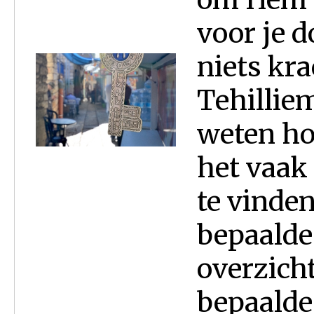
voor je d
niets kr
Tehillie
weten hoe
het vaak
te vinden
bepaalde 
overzicht
bepaalde