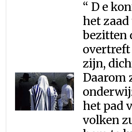
“ D e kon
het zaad 
bezitten 
overtreft
zijn, dic
Daarom za
onderwij
het pad v
volken z