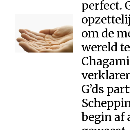
perfect. 
opzettel
om de me
wereld t
Chagamie
verklaren
G’ds par
Scheppin
begin af 