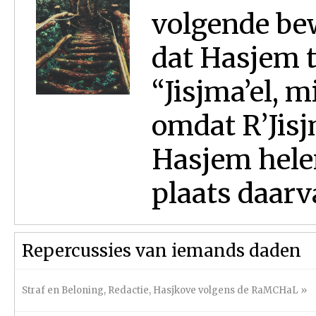
volgende bew
dat Hasjem t
“Jisjma’el, m
omdat R’Jisj
Hasjem helem
plaats daarva
Repercussies van iemands daden
Straf en Beloning
,
Redactie
,
Hasjkove volgens de RaMCHaL
»