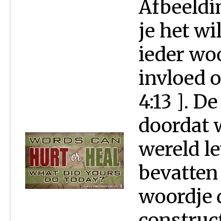
Afbeeldi
je het wi
ieder woo
invloed 
4:13 ]. De
doordat w
wereld le
bevatten 
woordje d
construct