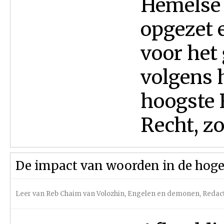
Hemelse 
opgezet 
voor het 
volgens 
hoogste 
Recht, zo
De impact van woorden in de hoge
Leer van Reb Chaim van Volozhin
,
Engelen en demonen
,
Redac