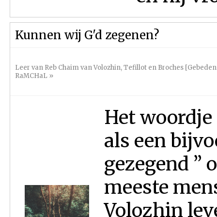
Kunnen wij G'd zegenen?
Leer van Reb Chaim van Volozhin
,
Tefillot en Broches [Gebede
RaMCHaL
»
Het woordje 
als een bijv
gezegend ” o
meeste mens
Volozhin lev