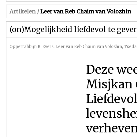
Artikelen /
Leer van Reb Chaim van Volozhin
(on)Mogelijkheid liefdevol te geve
Opperrabbijn R. Evers
,
Leer van Reb Chaim van Volozhin
,
Tseda
Deze wee
Misjkan 
Liefdevo
levenshei
verheven 