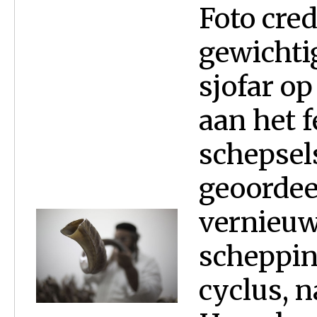
Foto cre
gewichti
sjofar op
aan het f
schepsel
geoordee
vernieuw
scheppin
cyclus, n