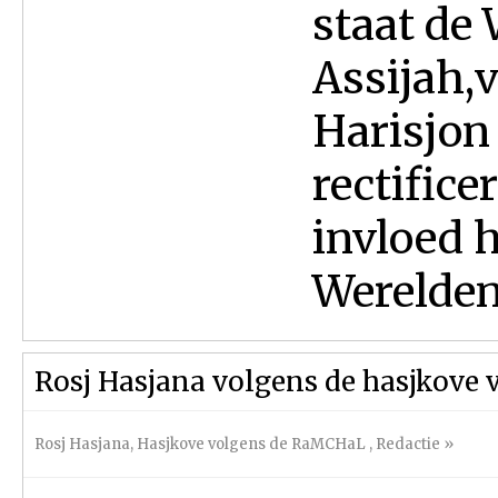
staat de 
Assijah,
Harisjon
rectifice
invloed 
Werelden,
Rosj Hasjana volgens de hasjkove
Rosj Hasjana
,
Hasjkove volgens de RaMCHaL
,
Redactie
»