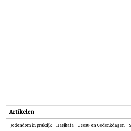
Beginpagina
Artikelen
Dossiers
Artikelen
Jodendom in praktijk
Hasjkafa
Feest- en Gedenkdagen