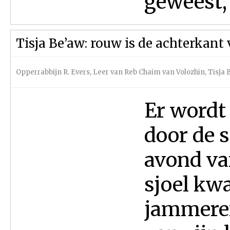
geweest,
Tisja Be’aw: rouw is de achterkant 
Opperrabbijn R. Evers
,
Leer van Reb Chaim van Volozhin
,
Tisja 
Er wordt
door de s
avond va
sjoel kw
jammeren