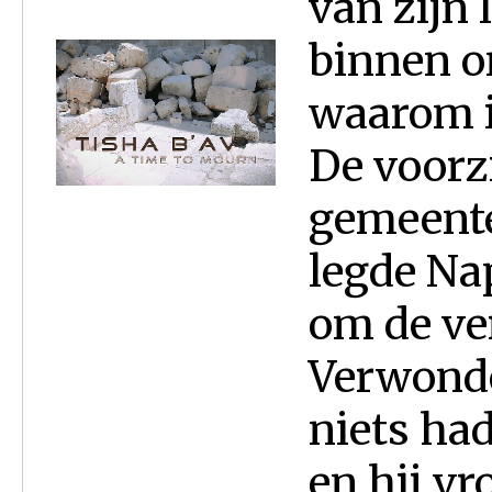
van zijn 
binnen o
waarom i
De voorzi
gemeente
legde Na
om de ve
Verwonde
niets ha
en hij vr