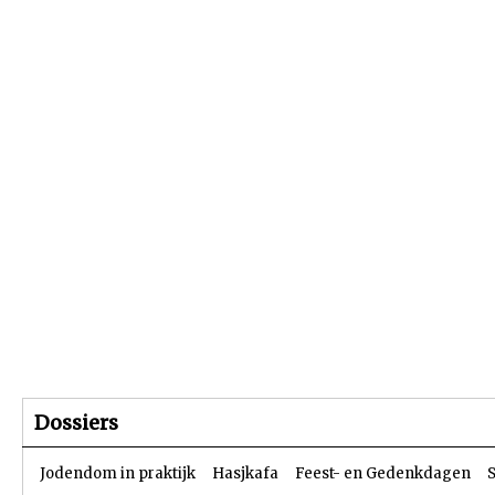
Beginpagina
Artikelen
Dossiers
Dossiers
Jodendom in praktijk
Hasjkafa
Feest- en Gedenkdagen