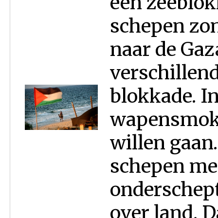
een zeeblok
schepen zo
naar de Gaza
verschillen
blokkade. In
wapensmokk
willen gaan.
schepen me
onderschep
over land. D