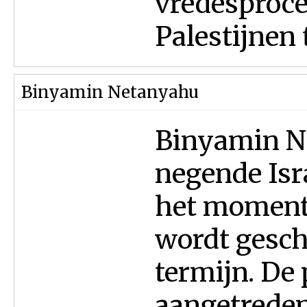
vredesproce
Palestijnen 
Binyamin Netanyahu
Binyamin Ne
negende Isr
het moment 
wordt geschr
termijn. De 
aangetreden