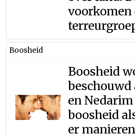
voorkomen 
terreurgroep
Boosheid
Boosheid wo
beschouwd a
en Nedarim
boosheid al
er manieren