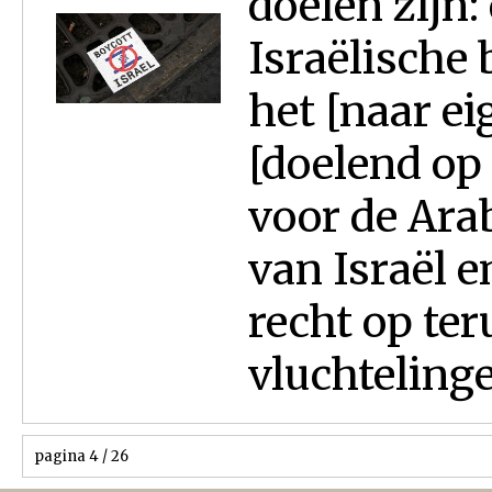
doelen zijn
Israëlische 
het [naar e
[doelend op 
voor de Ara
van Israël e
recht op ter
vluchtelinge
pagina 4 / 26