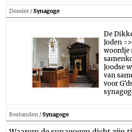
Dossier /
Synagoge
De Dikke
Joden =
woordje
samenkom
Joodse w
van sam
voor G'd
synagoge
Bestanden /
Synagoge
Waarom de synagogen dicht zijn t