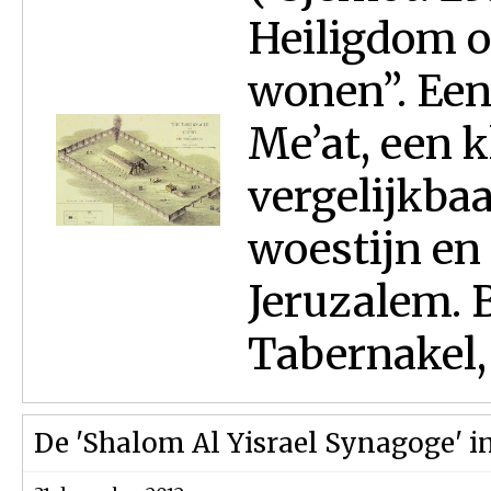
Heiligdom o
wonen”. Een
Me’at, een k
vergelijkba
woestijn en
Jeruzalem. 
Tabernakel, 
De 'Shalom Al Yisrael Synagoge' in