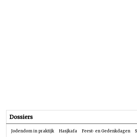
Beginpagina
Artikelen
Dossiers
Dossiers
Jodendom in praktijk
Hasjkafa
Feest- en Gedenkdagen