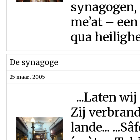
synagogen, 
me’at – een
qua heilighe
De synagoge
25 maart 2005
...Laten wij
Zij verbran
lande... ...S