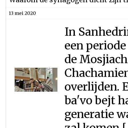
13 mei 2020
In Sanhedrin
een periode
de Mosjiach
Chachamiem
overlijden. 
ba'vo bejt ha
generatie w
zal komen [ 