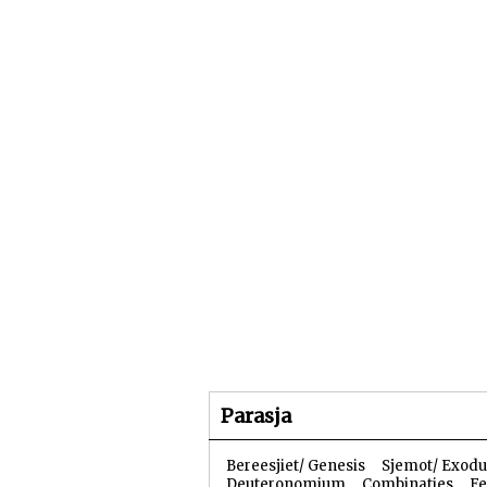
Beginpagina
Artike
Parasja
Bereesjiet/ Genesis
Sjemot/ Exodu
Deuteronomium
Combinaties
Fe