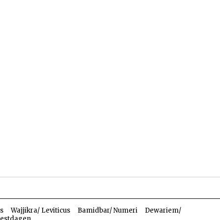
len
Dossiers
Parasja
s
Wajjikra/ Leviticus
Bamidbar/ Numeri
Dewariem/
estdagen