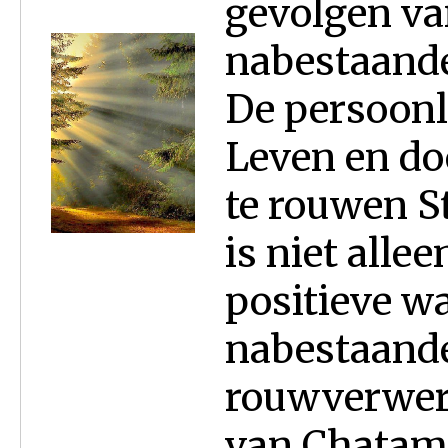
gevolgen va
nabestaande
De persoonli
Leven en do
te rouwen S
is niet alle
positieve w
nabestaand
rouwverwer
van Chatam.