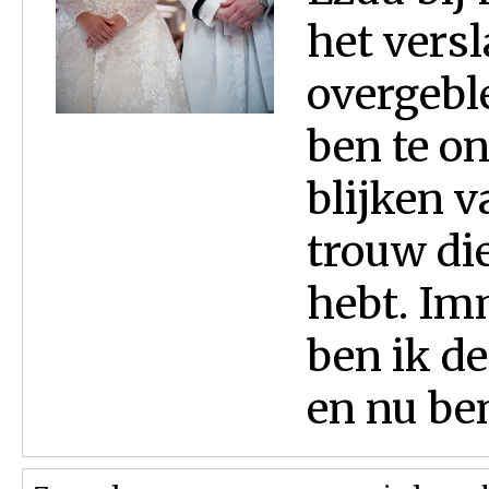
het versl
overgebl
ben te o
blijken v
trouw di
hebt. Im
ben ik d
en nu ben 