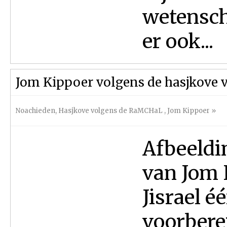
wetenscha
er ook...
Jom Kippoer volgens de hasjkove
Noachieden
,
Hasjkove volgens de RaMCHaL
,
Jom Kippoer
»
Afbeeldi
van Jom 
Jisrael é
voorberei