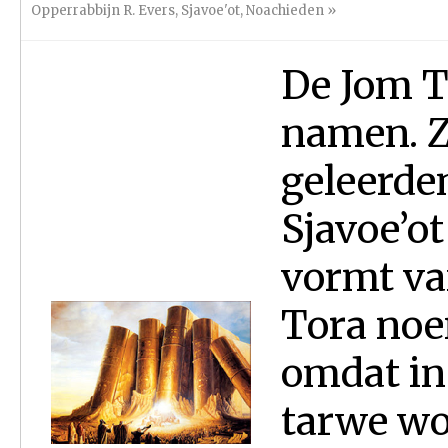
Opperrabbijn R. Evers
,
Sjavoe'ot
,
Noachieden
»
De Jom To
namen. 
geleerden
Sjavoe’ot
vormt va
Tora noe
omdat in
tarwe wo