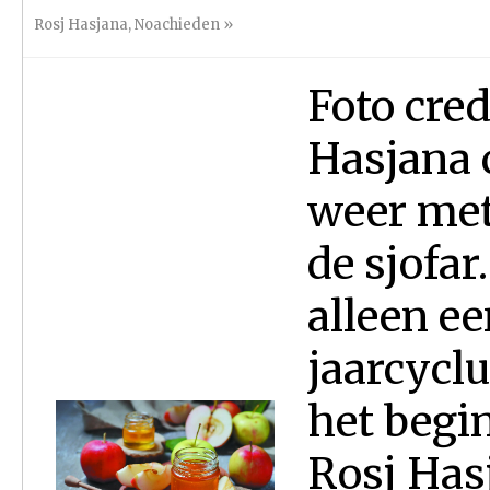
Rosj Hasjana
,
Noachieden
»
Foto cred
Hasjana c
weer met
de sjofar
alleen e
jaarcyclu
het begin
Rosj Has