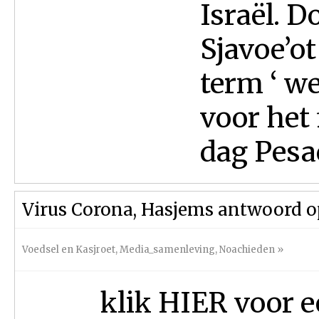
Israël. D
Sjavoe’o
term ‘ we
voor het 
dag Pesac
Virus Corona, Hasjems antwoord o
Voedsel en Kasjroet
,
Media_samenleving
,
Noachieden
»
klik HIER voor e