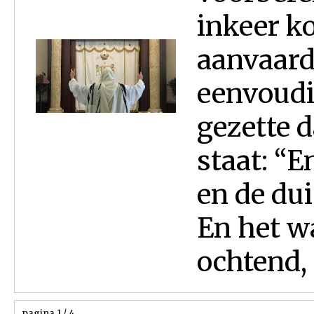
inkeer k
aanvaard
eenvoudi
gezette d
staat: “E
en de dui
En het w
ochtend, 
pagina 1 / 4