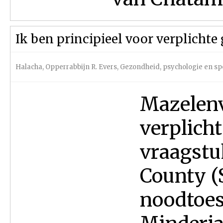
Ik ben principieel voor verplichte
Halacha
,
Opperrabbijn R. Evers
,
Gezondheid, psychologie en sp
Mazelenv
verplicht
vraagstu
County (
noodtoes