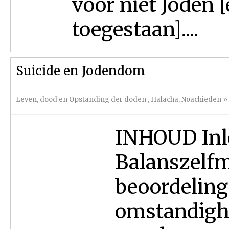
voor niet Joden [
toegestaan]....
Suicide en Jodendom
Leven, dood en Opstanding der doden
,
Halacha
,
Noachieden
»
INHOUD Inl
Balanszelfm
beoordeling
omstandigh