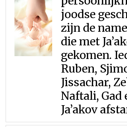
persoonlijkh
joodse geschi
zijn de name
die met Ja’a
gekomen. Ied
Ruben, Sjimo
Jissachar, Z
Naftali, Gad 
Ja’akov afst