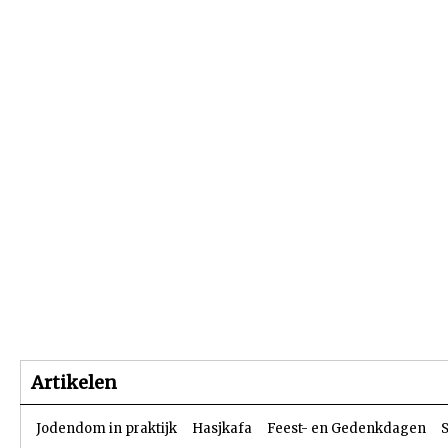
Beginpagina
Artikelen
Dossiers
Artikelen
Jodendom in praktijk
Hasjkafa
Feest- en Gedenkdagen