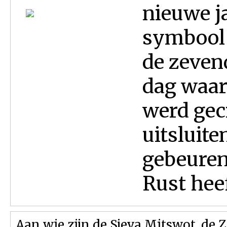
nieuwe j
symbool v
de zeven
dag waar
werd gecr
uitsluite
gebeuren
Rust heeft
Aan wie zijn de Sjeva Mitswot, de