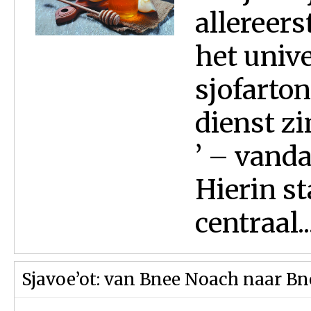
allereers
het univ
sjofarto
dienst z
’ – vand
Hierin st
centraal...
Sjavoe’ot: van Bnee Noach naar Bne