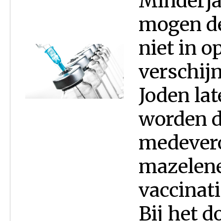
Minderjar
mogen de
niet in 
verschij
Joden lat
worden d
medevero
mazelene
vaccinati
Bij het 