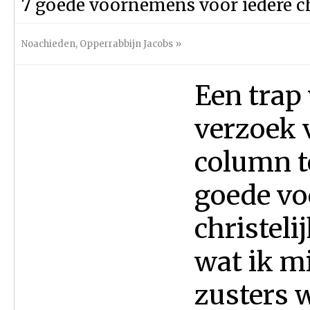
7 goede voornemens voor iedere ch
Noachieden
,
Opperrabbijn Jacobs
»
Een trap
verzoek 
column t
goede vo
christeli
wat ik mi
zusters 