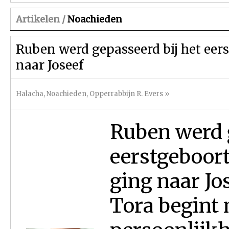
Artikelen /
Noachieden
Ruben werd gepasseerd bij het eer
naar Joseef
Halacha
,
Noachieden
,
Opperrabbijn R. Evers
»
Ruben werd g
eerstgeboort
ging naar Jo
Tora begint