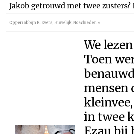
Jakob getrouwd met twee zusters? 
Opperrabbijn R. Evers
,
Huwelijk
,
Noachieden
»
We lezen 
Toen wer
benauwde
mensen d
kleinvee
in twee k
Ezau bij