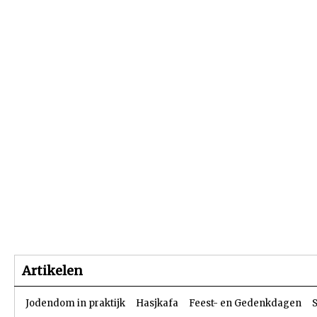
Beginpagina
Artikelen
Dossiers
Artikelen
Jodendom in praktijk
Hasjkafa
Feest- en Gedenkdagen