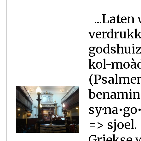
...Laten 
verdrukk
godshuize
kol-moàde
(Psalmen
benaming
sy·na•go
=> sjoel
Griekse 