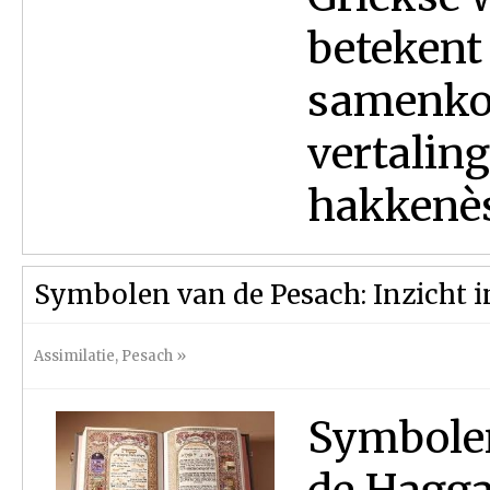
betekent
samenkom
vertalin
hakkenèsè
Symbolen van de Pesach: Inzicht 
Assimilatie
,
Pesach
»
Symbolen