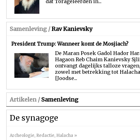
dat Torageleerden in...
Samenleving /
Rav Kanievsky
President Trump: Wanneer komt de Mosjiach?
De Maran Posek Gadol Hador Har
Hagaon Reb Chaim Kanievsky Sjli
ontvangt dagelijks talloze vragen
zowel met betrekking tot Halach
[Joodse...
Artikelen /
Samenleving
De synagoge
Archeologie
,
Redactie
,
Halacha
»