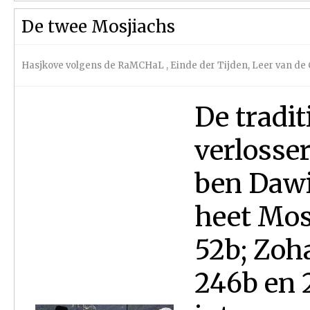
De twee Mosjiachs
Hasjkove volgens de RaMCHaL
,
Einde der Tijden
,
Leer van de
De tradit
verlosse
ben Dawi
heet Mos
52b; Zohar
246b en 