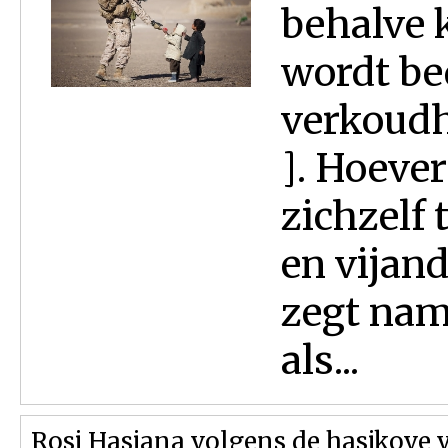
behalve 
wordt bed
verkoudhe
]. Hoeve
zichzelf
en vijan
zegt nam
als...
Rosj Hasjana volgens de hasjkove