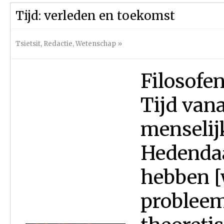
Tijd: verleden en toekomst
Tsietsit
,
Redactie
,
Wetenschap
»
Filosofe
Tijd vana
menselij
Hedenda
hebben [w
probleem