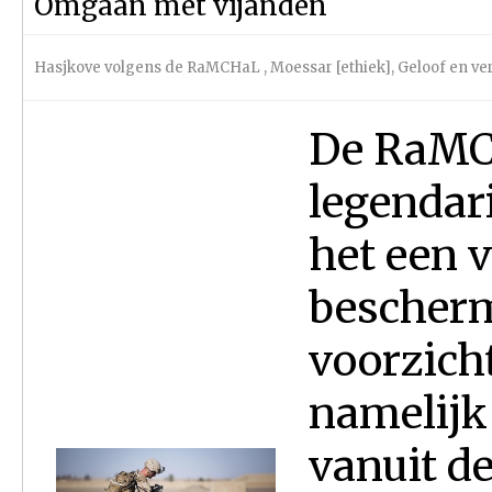
Omgaan met vijanden
Hasjkove volgens de RaMCHaL
,
Moessar [ethiek]
,
Geloof en ve
De RaMCH
legendar
het een v
bescherm
voorzicht
namelijk
vanuit d