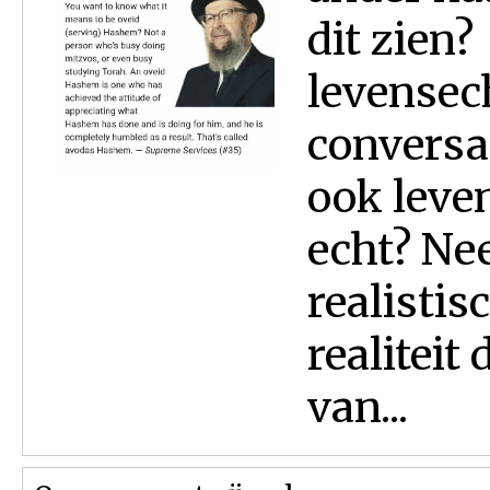
dit zien?
levensec
conversa
ook leve
echt? Nee
realistis
realiteit 
van...