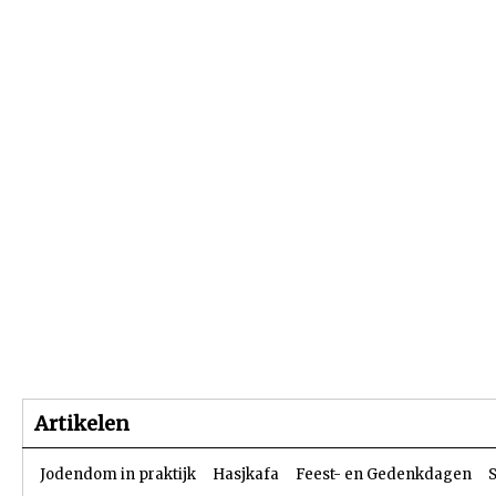
Beginpagina
Artikelen
Dossiers
Artikelen
Jodendom in praktijk
Hasjkafa
Feest- en Gedenkdagen