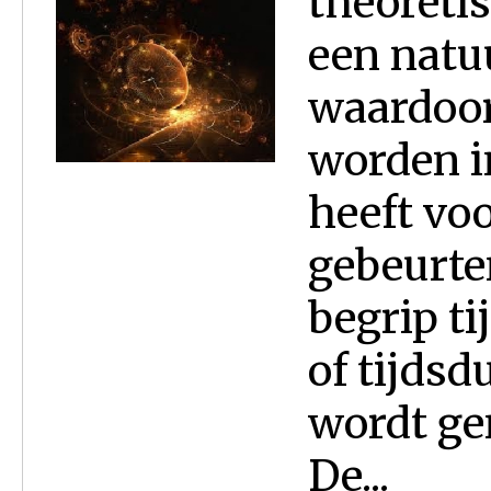
theoreti
een natu
waardoor
worden in
heeft voo
gebeurte
begrip ti
of tijdsd
wordt ge
De...