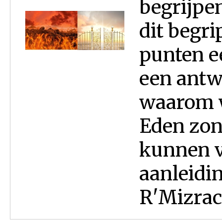
begrijpe
dit begr
punten e
een antw
waarom 
Eden zon
kunnen v
aanleidin
R'Mizrach