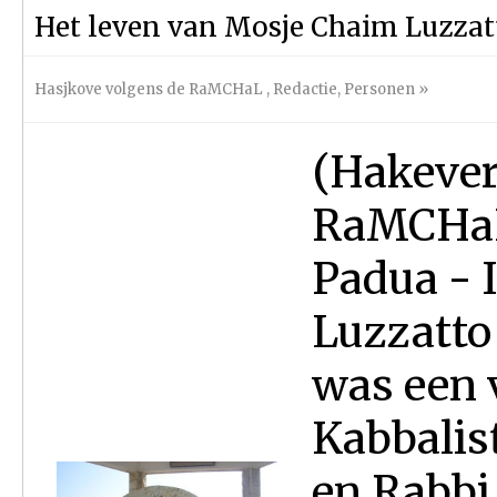
Het leven van Mosje Chaim Luzza
Hasjkove volgens de RaMCHaL
,
Redactie
,
Personen
»
(Hakever
RaMCHaL 
Padua - 
Luzzatto
was een 
Kabbalist
en Rabbi 