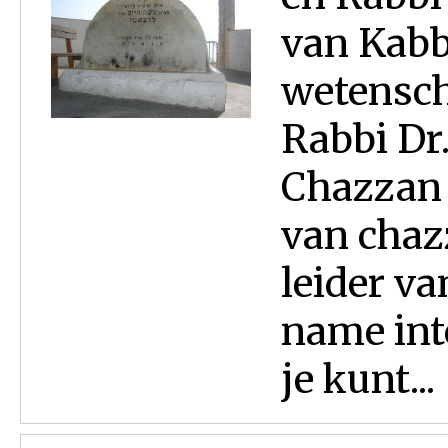
van Kabb
wetensch
Rabbi Dr.
Chazzan ,
van chaz
leider v
name inte
je kunt...