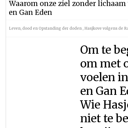
Waarom onze ziel zonder lichaam 
en Gan Eden
Leven, dood en Opstanding der doden
,
Hasjkove volgens de
Om te be
om met on
voelen i
en Gan E
Wie Hasje
niet te 