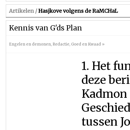
Artikelen /
Hasjkove volgens de RaMCHaL
Kennis van G'ds Plan
Engelen en demonen
,
Redactie
,
Goed en Kwaad
»
1. Het f
deze ber
Kadmon 1.
Geschied
tussen Jo