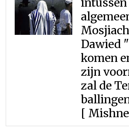
intussen 
algemeen
Mosjiach
Dawied "
komen en
zijn voor
zal de T
ballingen
[ Mishneh