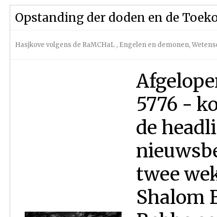
Opstanding der doden en de Toek
Hasjkove volgens de RaMCHaL
,
Engelen en demonen
,
Wetens
Afgelope
5776 - k
de headl
nieuwsbe
twee wek
Shalom B