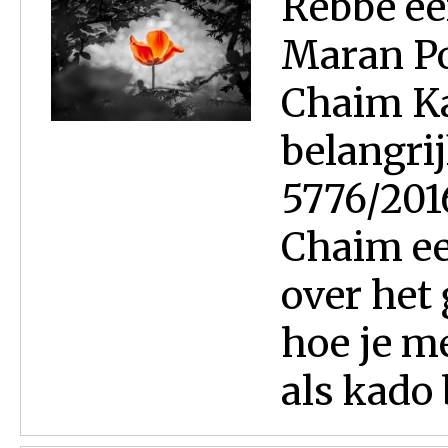
Rebbe ee
Maran P
Chaim Ka
belangri
5776/201
Chaim ee
over het
hoe je m
als kado 