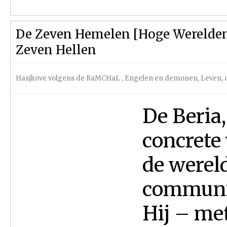
De Zeven Hemelen [Hoge Werelden]
Zeven Hellen
Hasjkove volgens de RaMCHaL
,
Engelen en demonen
,
Leven, 
De Beria,
concrete 
de wereld
communic
Hij – met