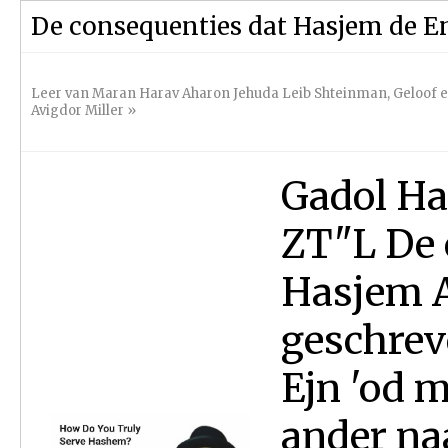
De consequenties dat Hasjem de Eni
Leer van Maran Harav Aharon Jehuda Leib Shteinman
,
Geloof 
Avigdor Miller
»
Gadol Ha
ZT"L De e
Hasjem Al
geschrev
Ejn 'od m
ander na