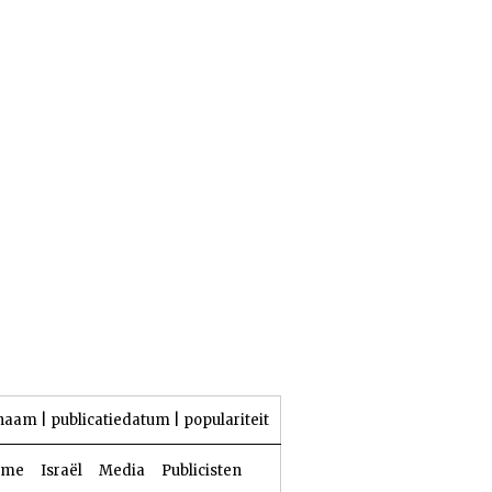
25 Aw 5786 | 08 augustus 2026
naam
|
publicatiedatum
|
populariteit
sme
Israël
Media
Publicisten