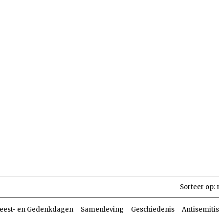
len
Dossiers
Parasja
Sorteer op:
eest- en Gedenkdagen
Samenleving
Geschiedenis
Antisemiti