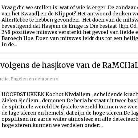
Vraag die we stellen is: wat of wie is erger. De zondaar
van het Kwaad] en de Klippot? Het antwoord denken we
AlterRebbe te hebben gevonden. Het doen van de mitsw
bevestigend dat Hasjem de Enige is Die bestaat [Ejn Od
248 positieve mitswes versterkt het gevoel van liefde 
Baroech Hoe. Doen van mitswes leidt dus tot een heilig
in de...
d volgens de hasjkove van de RaMCHa
ctie
,
Engelen en demonen
»
HOOFDSTUKKEN Kochot Nivdaliem , scheidende kracht
Zielen Sjediem , demonen De beria bestaat uit twee bas
de spirituele wereld De fysieke wereld kunnen we weer
de lage sferen en hemels, dat zijn de hoge sferen De l
opsplitsen in: aarde water atmosfeer en alle detectee
hoge sferen kunnen we verdelen onder:...