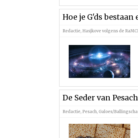
Hoe je G'ds bestaan
Redactie
,
Hasjkove volgens de RaM
De Seder van Pesac
Redactie
,
Pesach
,
Galoes/Ballingsch