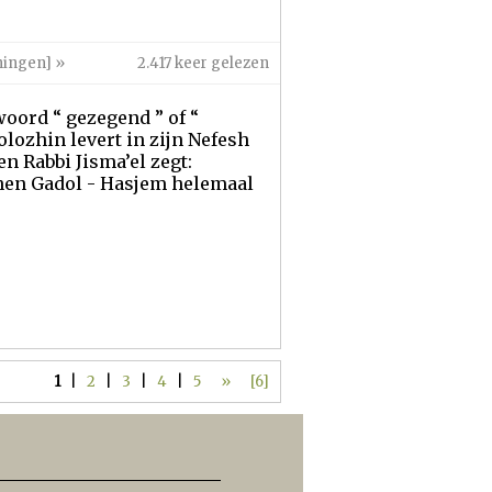
ningen]
»
2.417 keer gelezen
woord “ gezegend ” of “
lozhin levert in zijn Nefesh
n Rabbi Jisma’el zegt:
Kohen Gadol - Hasjem helemaal
1
|
2
|
3
|
4
|
5
»
[6]