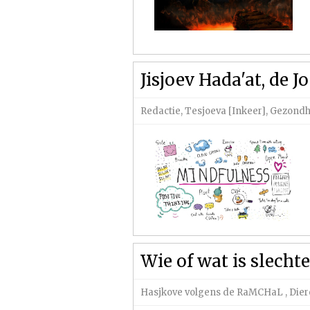
Jisjoev Hada'at, de 
Redactie
,
Tesjoeva [Inkeer]
,
Gezondhe
Wie of wat is slechte
Hasjkove volgens de RaMCHaL
,
Dier