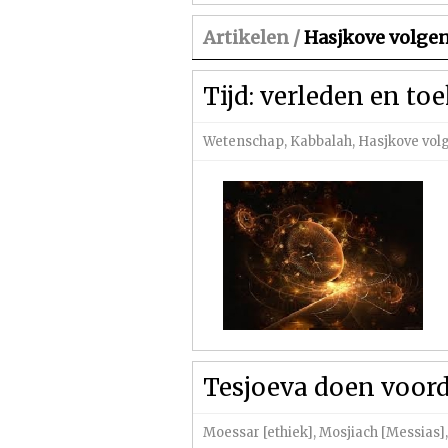
Artikelen /
Hasjkove volge
Tijd: verleden en t
Wetenschap
,
Kabbalah
,
Hasjkove vo
Tesjoeva doen voord
Moessar [ethiek]
,
Mosjiach [Messias]