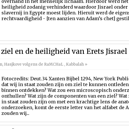
overhand in het menselijk lichaam. Hierdoor werd het 
heiligheid zodanig verhinderd waardoor Jisrael onder 
slavernij in Egypte moest lijden. Hieruit werd de eige
rechtvaardigheid - [ten aanzien van Adam’s chet] gestild
iel en de heiligheid van Erets Jisrael
en
,
Hasjkove volgens de RaMCHaL
,
Kabbalah
»
Fotocredits: Deut.34 Xanten Bijbel 1294, New York Publi
dat wij in staat zouden zijn om ziel te kunnen ontlede
binnen ontdekken? Wat zou een microscopisch onderzo
onthullen? Wat zijn de componenten van een ziel? Wat
in staat zouden zijn om met een krachtige lens de ana
onderzoeken, komt de eerste letter van het alfabet de A
zouden wij...