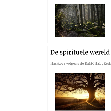
De spirituele werel
Hasjkove volgens de RaMCHaL
,
Reda