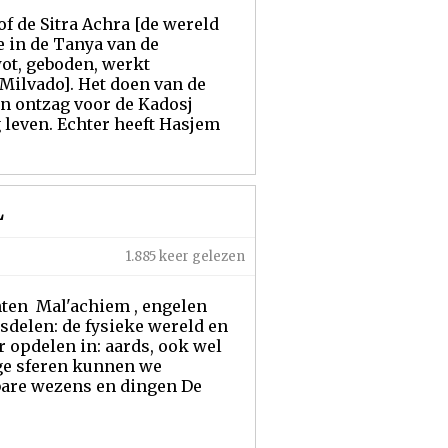
 of de Sitra Achra [de wereld
 in de Tanya van de
ot, geboden, werkt
 Milvado]. Het doen van de
en ontzag voor de Kadosj
 leven. Echter heeft Hasjem
L
1.885 keer gelezen
en Mal'achiem , engelen
isdelen: de fysieke wereld en
 opdelen in: aards, ook wel
age sferen kunnen we
rbare wezens en dingen De