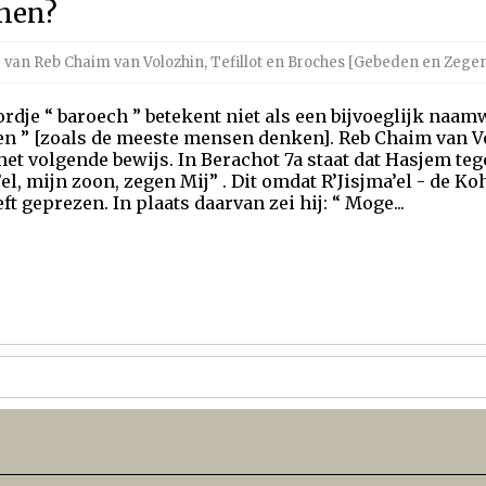
enen?
 van Reb Chaim van Volozhin
,
Tefillot en Broches [Gebeden en Zege
rdje “ baroech ” betekent niet als een bijvoeglijk naam
n ” [zoals de meeste mensen denken]. Reb Chaim van Vo
et volgende bewijs. In Berachot 7a staat dat Hasjem tege
’el, mijn zoon, zegen Mij” . Dit omdat R’Jisjma’el - de 
ft geprezen. In plaats daarvan zei hij: “ Moge...