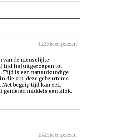
3.228 keer gelezen
in van de menselijke
ijd [is] uitgeroepen tot
 Tijd is een natuurkundige
 die zin: deze gebeurtenis
 Met begrip tijd kan een
dt gemeten middels een klok.
2.421 keer gelezen