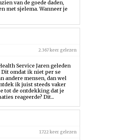
nzien van de goede daden,
en met sjelema. Wanneer je
2.367 keer gelezen
Health Service Jaren geleden
Dit omdat ik niet per se
van andere mensen, dan wel
tdek ik juist steeds vaker
 tot de ontdekking dat je
aties reageerde? Dit...
1.722 keer gelezen