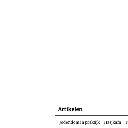
Beginpagina
Artike
Artikelen
Jodendom in praktijk
Hasjkafa
F