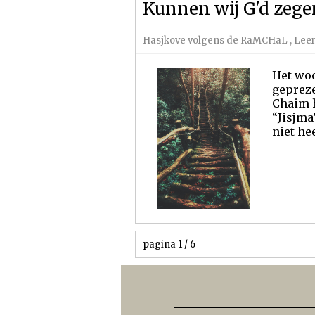
Kunnen wij G'd zeg
Hasjkove volgens de RaMCHaL
,
Leer
Het woo
gepreze
Chaim h
“Jisjma
niet hee
pagina 1 / 6