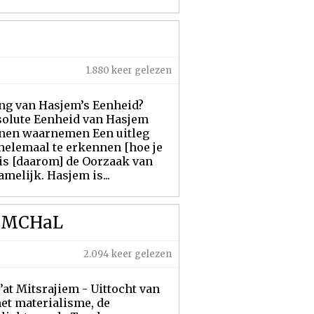
1.880 keer gelezen
ing van Hasjem’s Eenheid?
solute Eenheid van Hasjem
nnen waarnemen Een uitleg
 helemaal te erkennen [hoe je
 is [daarom] de Oorzaak van
amelijk. Hasjem is...
RaMCHaL
2.094 keer gelezen
’at Mitsrajiem - Uittocht van
het materialisme, de