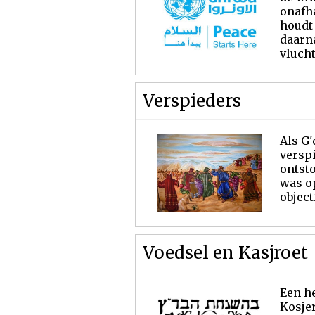
onafha
houdt 
daarna
vlucht
Verspieders
Als G'
versp
ontst
was op
object
Voedsel en Kasjroet
Een he
Kosjer