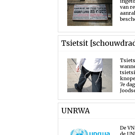
inget
van r
aanrak
besch
Tsietsit [schouwdra
Tsiets
wannee
tsiets
knope
7e dag
Joodse
UNRWA
De VN 
de UNR