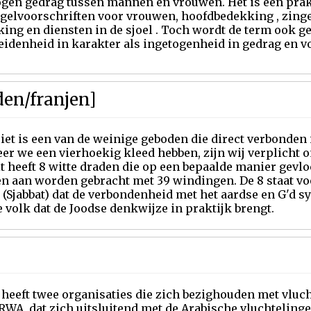
ogen gedrag tussen mannen en vrouwen. Het is een prak
egelvoorschriften voor vrouwen, hoofdbedekking , zin
ing en diensten in de sjoel . Toch wordt de term ook ge
eidenheid in karakter als ingetogenheid in gedrag en 
den/franjen]
iet is een van de weinige geboden die direct verbonden 
r we een vierhoekig kleed hebben, zijn wij verplicht om
it heeft 8 witte draden die op een bepaalde manier gevl
n aan worden gebracht met 39 windingen. De 8 staat vo
 (Sjabbat) dat de verbondenheid met het aardse en G'd s
 volk dat de Joodse denkwijze in praktijk brengt.
heeft twee organisaties die zich bezighouden met vluch
WA, dat zich uitsluitend met de Arabische vluchtelinge