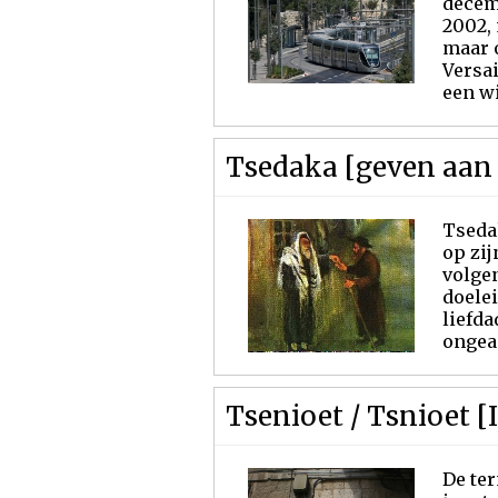
decemb
2002, 
maar o
Versa
een wi
Tsedaka [geven aan 
Tsedak
op zij
volgen
doele
liefda
ongeac
Tsenioet / Tsnioet 
De ter