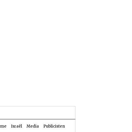
25 Aw 5786 | 08 augustus 2026
sme
Israël
Media
Publicisten