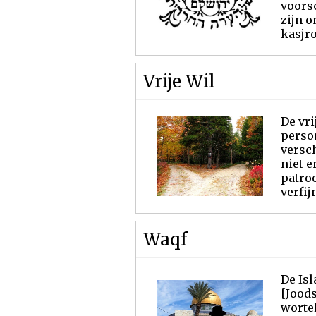
voorsc
zijn o
kasjr
Vrije Wil
De vri
person
versch
niet e
patroo
verfij
Waqf
De Isl
[Joods
wortel