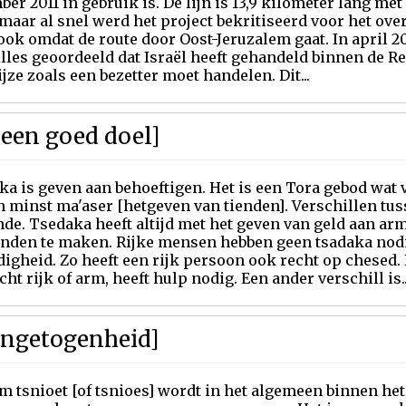
er 2011 in gebruik is. De lijn is 13,9 kilometer lang met
maar al snel werd het project bekritiseerd voor het ove
ok omdat de route door Oost-Jeruzalem gaat. In april 20
illes geoordeeld dat Israël heeft gehandeld binnen de 
jze zoals een bezetter moet handelen. Dit...
een goed doel]
a is geven aan behoeftigen. Het is een Tora gebod wat 
n minst ma'aser [hetgeven van tienden]. Verschillen tus
de. Tsedaka heeft altijd met het geven van geld aan ar
inden te maken. Rijke mensen hebben geen tsadaka nodi
digheid. Zo heeft een rijk persoon ook recht op chesed. 
ht rijk of arm, heeft hulp nodig. Een ander verschill is..
[Ingetogenheid]
m tsnioet [of tsnioes] wordt in het algemeen binnen he