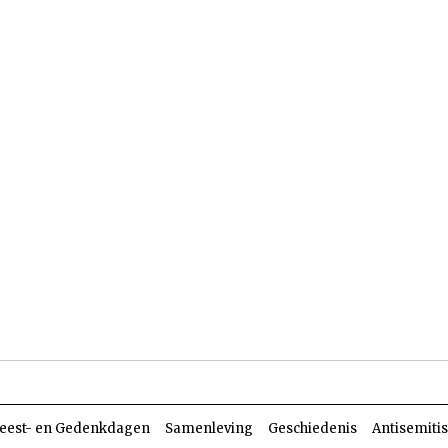
len
Dossiers
Parasja
eest- en Gedenkdagen
Samenleving
Geschiedenis
Antisemiti