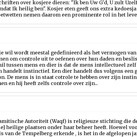
hriften over kosjere dieren: "Ik ben Uw G'd, U zult Uzelf
mdat Ik heilig ben". Kosjer eten geeft ons extra kedoesja
oetwetten nemen daarom een prominente rol in het leve
je wil wordt meestal gedefinieerd als het vermogen va
en om controle uit te oefenen over hun daden en beslis
il tussen mens en dier is dat de mens intellectueel zelf
n handelt instinctief. Een dier handelt dus volgens een
n. De mens is in staat cotrole te hebben over zijn instin
nen en hij heeft zelfs controle over zijn...
amitische Autoriteit (Waqf) is religieuze stichting die
e] heilige plaatsen onder haar beheer heeft. Hoewel vo
s van de Tempelberg erkende , is het in de afgelopen j