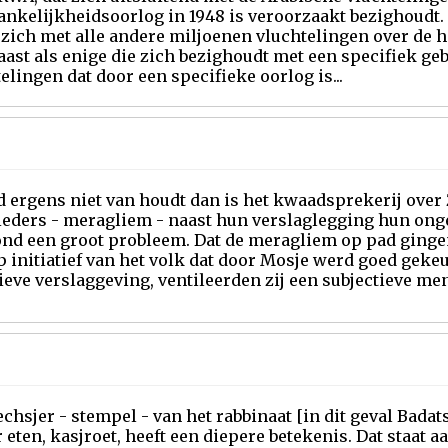
nkelijkheidsoorlog in 1948 is veroorzaakt bezighoudt.
zich met alle andere miljoenen vluchtelingen over de 
ast als enige die zich bezighoudt met een specifiek geb
elingen dat door een specifieke oorlog is...
d ergens niet van houdt dan is het kwaadsprekerij over 
ieders - meragliem - naast hun verslaglegging hun on
ond een groot probleem. Dat de meragliem op pad ginge
 initiatief van het volk dat door Mosje werd goed gekeu
ieve verslaggeving, ventileerden zij een subjectieve men
chsjer - stempel - van het rabbinaat [in dit geval Badats]
 eten, kasjroet, heeft een diepere betekenis. Dat staat 