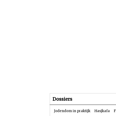
Beginpagina
Artike
Dossiers
Jodendom in praktijk
Hasjkafa
F