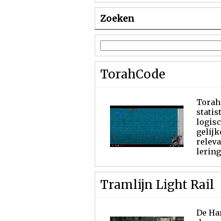
Zoeken
TorahCode
TorahC
statis
logis
gelijk
releva
lering
Tramlijn Light Rail
De Har