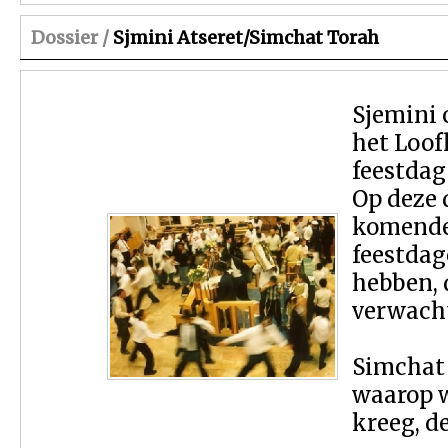
Dossier /
Sjmini Atseret/Simchat Torah
Sjemini c
het Loof
feestdag 
Op deze 
komende 
feestdag
hebben, 
verwacht.
Simchat 
waarop w
kreeg, de