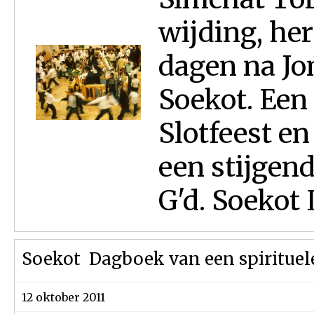
wijding, he
dagen na Jo
Soekot. Een 
Slotfeest e
een stijgen
G'd. Soekot 
Soekot  Dagboek van een spirituele
12 oktober 2011