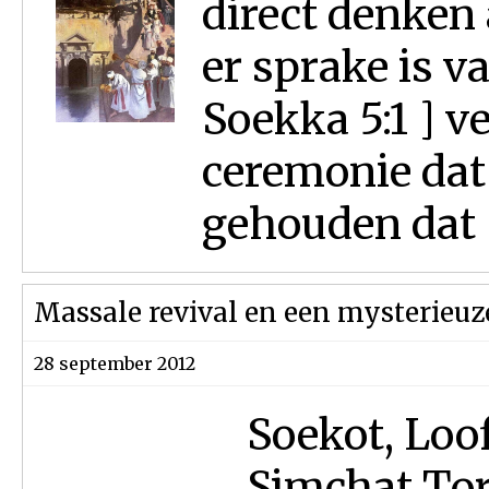
direct denken
er sprake is v
Soekka 5:1 ] v
ceremonie dat
gehouden dat "
Massale revival en een mysterieuz
28 september 2012
Soekot, Loof
Simchat Tor