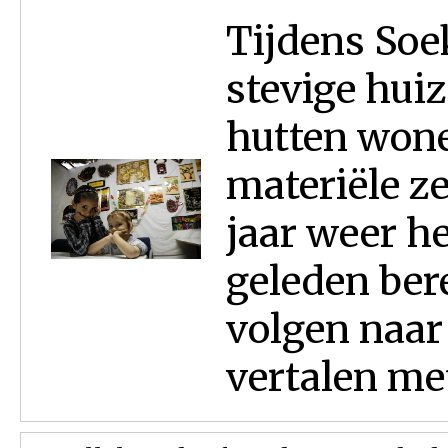
Tijdens Soe
stevige hui
hutten wone
materiële z
jaar weer he
geleden ber
volgen naar
vertalen met