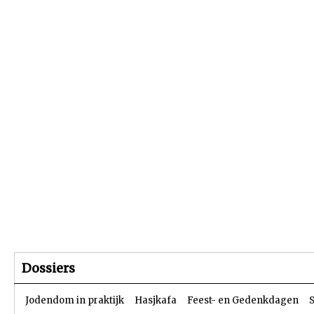
Beginpagina
Artikelen
Dossiers
Dossiers
Jodendom in praktijk
Hasjkafa
Feest- en Gedenkdagen