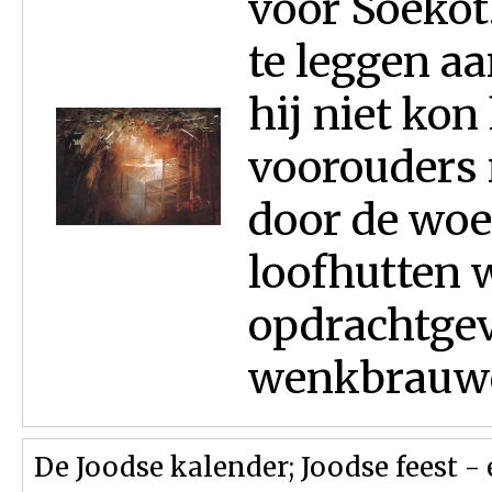
voor Soekot
te leggen aa
hij niet ko
voorouders 
door de woe
loofhutten 
opdrachtgev
wenkbrauwe
De Joodse kalender; Joodse feest -