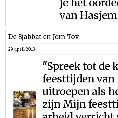
je het oord
van Hasjem –
De Sjabbat en Jom Tov
29 april 2013
"Spreek tot de k
feesttijden van
uitroepen als h
zijn Mijn feest
arbeid verrich