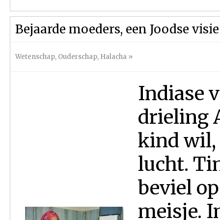
Bejaarde moeders, een Joodse visie
Wetenschap
,
Ouderschap
,
Halacha
»
Indiase v
drieling
kind wil,
lucht. T
beviel op
meisje. 