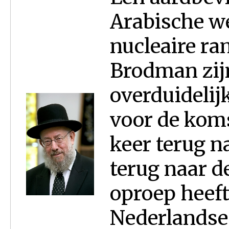
Arabische we
nucleaire ra
Brodman zijn
overduidelij
voor de koms
keer terug na
terug naar d
oproep heef
Nederlandse