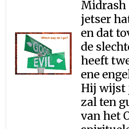
Midrash l
jetser ha
en dat to
de slecht
heeft tw
ene engel
Hij wijst
zal ten g
van het O