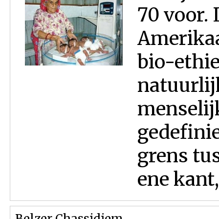
70 voor. 
Amerikaa
bio-ethie
natuurlij
menselij
gedefinie
grens tu
ene kant,
Belzer Chassidiem