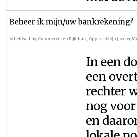
Beheer ik mijn/uw bankrekening?
Arbeidsethos, Commercie en Rijkdom
,
Opperrabbijn Jacobs
,
Mo
In een d
een over
rechter 
nog voor
en daaro
lokale po