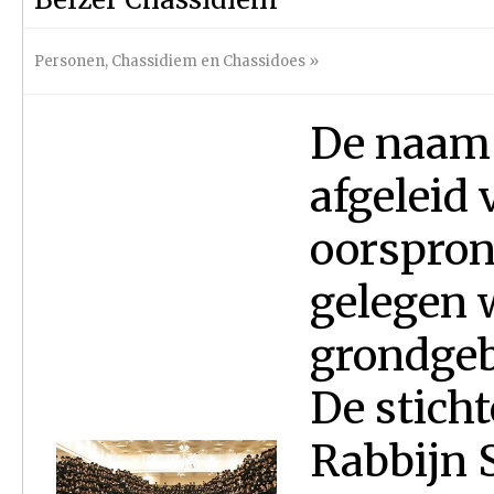
Personen
,
Chassidiem en Chassidoes
»
De naam 
afgeleid 
oorspron
gelegen w
grondgeb
De stich
Rabbijn 