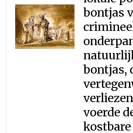
bontjas 
crimineel
onderpan
natuurli
bontjas, 
vertegen
verliezen
voerde de
kostbare 