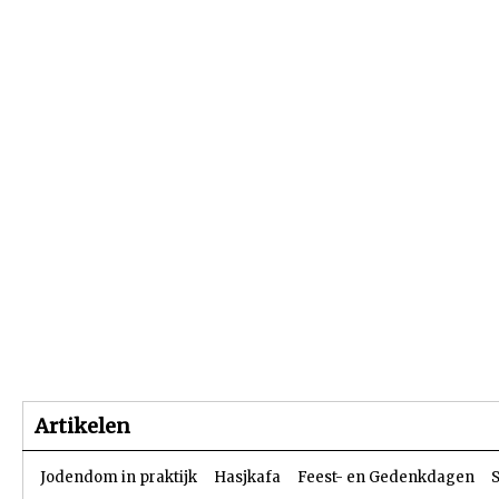
Beginpagina
Artikelen
Dossiers
Artikelen
Jodendom in praktijk
Hasjkafa
Feest- en Gedenkdagen