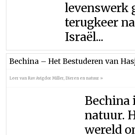
levenswerk g
terugkeer na
Israël...
Bechina – Het Bestuderen van Has
Leer van Rav Avigdor Miller
,
Dieren en natuur
»
Bechina 
natuur. H
wereld o