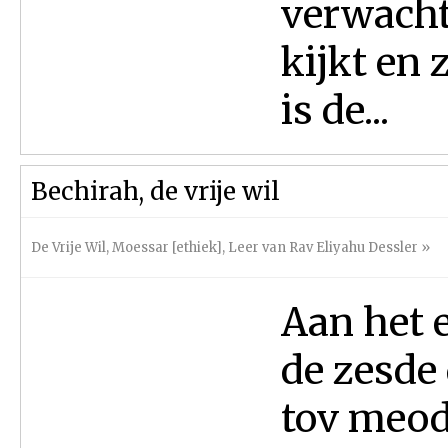
verwacht
kijkt en 
is de...
Bechirah, de vrije wil
De Vrije Wil
,
Moessar [ethiek]
,
Leer van Rav Eliyahu Dessler
»
Aan het 
de zesde 
tov meod