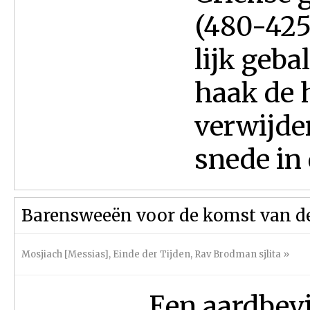
(480-425 
lijk geb
haak de 
verwijde
snede in 
Barensweeën voor de komst van d
Mosjiach [Messias]
,
Einde der Tijden
,
Rav Brodman sjlita
»
Een aardbevi