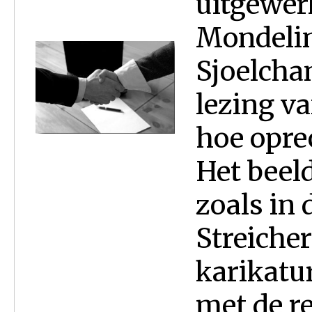
uitgewer
Mondelin
Sjoelchan
lezing va
hoe oprec
Het beeld
zoals in 
Streicher
karikatu
met de rea