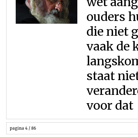
wet aan
ouders h
die niet
vaak de 
langskom
staat nie
verander
voor dat 
pagina 4 / 86