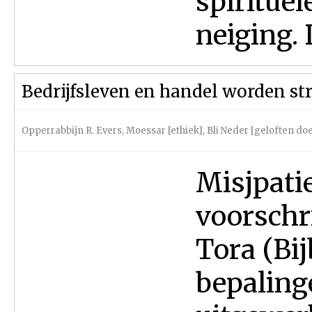
spirituel
neiging. 
Bedrijfsleven en handel worden st
Opperrabbijn R. Evers
,
Moessar [ethiek]
,
Bli Neder [geloften do
Misjpatie
voorschri
Tora (Bij
bepaling