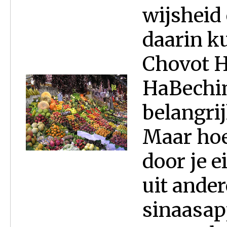
wijsheid
daarin k
Chovot H
HaBechin
belangrij
Maar hoe
door je e
uit ander
sinaasapp