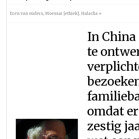
Eren van ouders
,
Moessar [ethiek]
,
Halacha
»
In China 
te ontwe
verplich
bezoeken
familieb
omdat er
zestig ja