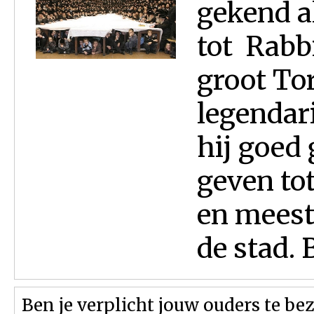
gekend al
tot Rabb
groot To
legendar
hij goed 
geven to
en meest
de stad. B
Ben je verplicht jouw ouders te be