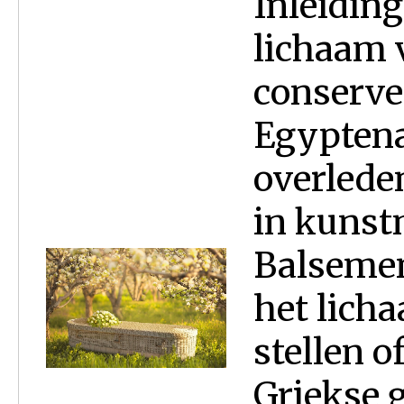
Inleidin
lichaam 
conserve
Egyptena
overlede
in kunst
Balsemen
het lich
stellen o
Griekse 