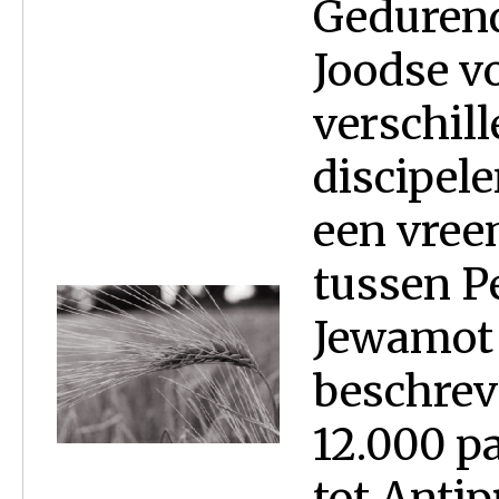
Gedurend
Joodse v
verschill
discipel
een vree
tussen Pe
Jewamot (
beschrev
12.000 p
tot Antip