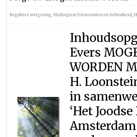
Reguliere wetgeving
,
Minhagiem [Gewoonten en Gebruiken]
,
H
Inhoudsopga
Evers MOG
WORDEN Met
H. Loonstei
in samenwe
‘Het Joodse
Amsterdam D