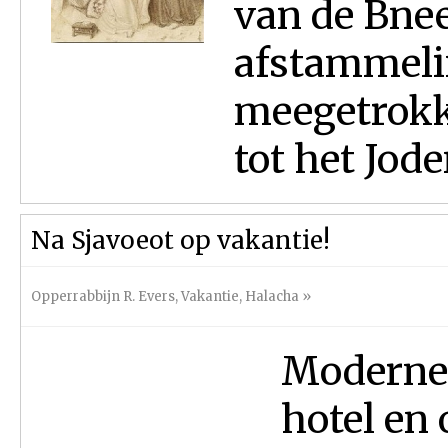
van de Bnee 
afstammeli
meegetrokk
tot het Jo
Na Sjavoeot op vakantie!
Opperrabbijn R. Evers
,
Vakantie
,
Halacha
»
Moderne 
hotel en