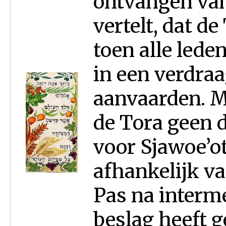
ontvangen van
vertelt, dat d
toen alle lede
in een verdr
aanvaarden. M
de Tora geen 
voor Sjawoe’ot 
afhankelijk v
Pas na interme
beslag heeft g