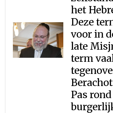
het Hebr
Deze ter
voor in d
late Mis
term vaa
tegenover
Berachot 
Pas rond
burgerlij