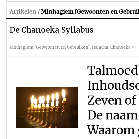
Artikelen /
Minhagiem [Gewoonten en Gebrui
De Chanoeka Syllabus
Minhagiem [Gewoonten en Gebruiken]
,
Halacha
,
Chanoeka
»
Talmoed
Inhou
Zeven o
De na
Waarom