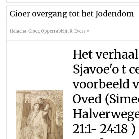
Gioer overgang tot het Jodendom
Halacha
,
Gioer
,
Opperrabbijn R. Evers
»
Het verhaal
Sjavoe'o t c
voorbeeld v
Oved (Sime
Halverwege
21:1- 24:18 