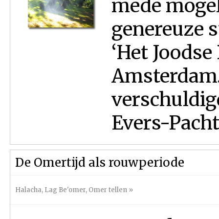
mede mogel
genereuze s
‘Het Joodse
Amsterdam. 
verschuldig
Evers-Pacht
De Omertijd als rouwperiode
Halacha
,
Lag Be'omer
,
Omer tellen
»