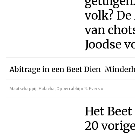
getuigen.
volk? De
van chots
Joodse vo
Abitrage in een Beet Dien  Minder
Maatschappij
,
Halacha
,
Opperrabbijn R. Evers
»
Het Beet 
20 vorige