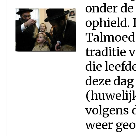
onder de
ophield. 
Talmoed 
traditie 
die leefd
deze dag
(huwelij
volgens 
weer geoo