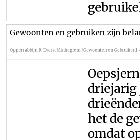
gebruikeli
Gewoonten en gebruiken zijn belan
Opperrabbijn R. Evers
,
Minhagiem [Gewoonten en Gebruiken]
Oepsjerni
driejarig
drieënder
het de ge
omdat op