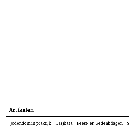
Beginpagina
Artikelen
Dossiers
Artikelen
Jodendom in praktijk
Hasjkafa
Feest- en Gedenkdagen