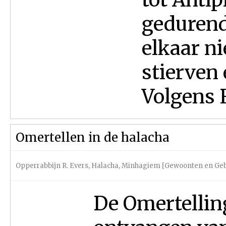
gedurende
elkaar ni
stierven
Volgens 
Omertellen in de halacha
Opperrabbijn R. Evers
,
Halacha
,
Minhagiem [Gewoonten en Geb
De Omertelling