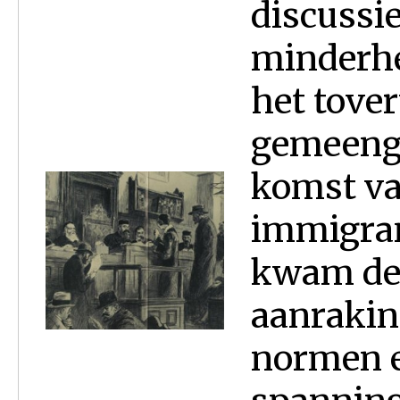
discussi
minderhed
het tover
gemeeng
komst va
immigran
kwam de 
aanrakin
normen e