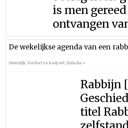
is men gereed 
ontvangen van 
De wekelijkse agenda van een rabb
Huwelijk
,
Voedsel en Kasjroet
,
Halacha
»
Rabbijn [
Geschied
titel Rab
zelfstan