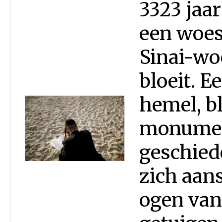
3323 jaar
een woes
Sinai-woe
bloeit. E
hemel, b
monument
geschied
zich aan
ogen van