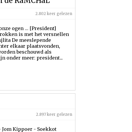
van de RaMCHaL
2.802 keer gelezen
 onze ogen … [President]
trokken is met het versnellen
sjlita De meeslepende
hter elkaar plaatsvonden,
 worden beschouwd als
n onder meer: president...
2.897 keer gelezen
- Jom Kippoer - Soekkot