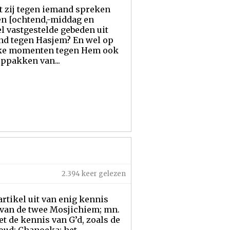
at zij tegen iemand spreken
en [ochtend,-middag en
l vastgestelde gebeden uit
nd tegen Hasjem? En wel op
zulke momenten tegen Hem ook
oppakken van...
2.394 keer gelezen
 van de twee Mosjichiem; mn.
t de kennis van G’d, zoals de