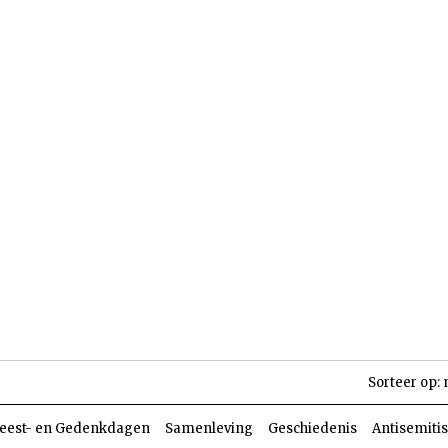
len
Dossiers
Parasja
Sorteer op:
eest- en Gedenkdagen
Samenleving
Geschiedenis
Antisemiti