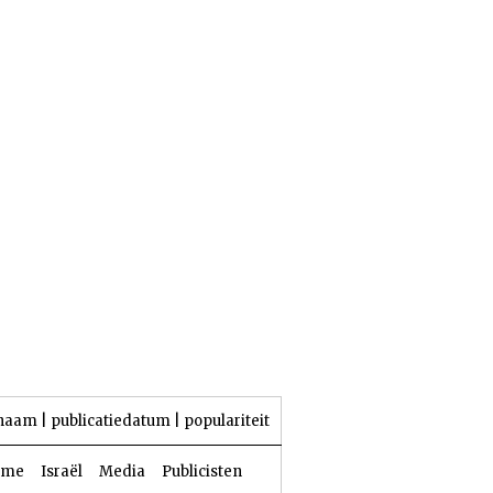
23 Aw 5786 | 06 augustus 2026
naam
|
publicatiedatum
|
populariteit
sme
Israël
Media
Publicisten