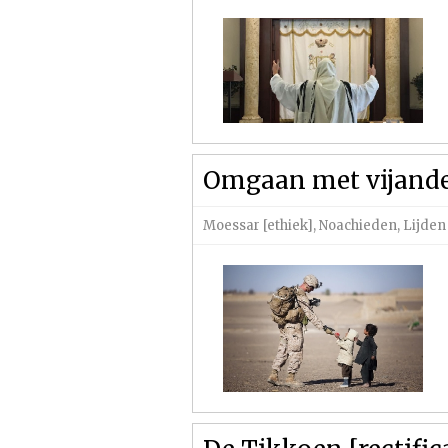
Omgaan met vijand
Moessar [ethiek]
,
Noachieden
,
Lijden