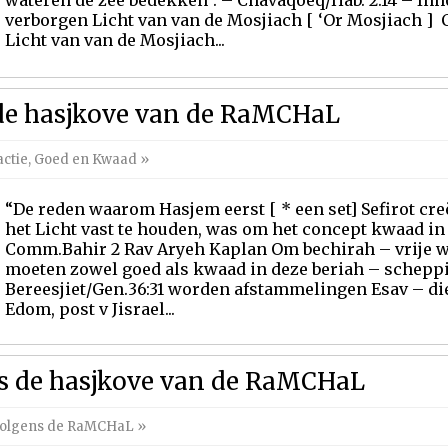
wateren de zee bedekken”. – Chavaqoeq/Hab. 2:14 – Inh
verborgen Licht van van de Mosjiach [ ‘Or Mosjiach ]
Licht van van de Mosjiach...
de hasjkove van de RaMCHaL
ctie
,
Goed en Kwaad
»
“De reden waarom Hasjem eerst [ * een set] Sefirot cre
het Licht vast te houden, was om het concept kwaad in 
Comm.Bahir 2 Rav Aryeh Kaplan Om bechirah – vrije w
moeten zowel goed als kwaad in deze beriah – scheppi
Bereesjiet/Gen.36:31 worden afstammelingen Esav – die 
Edom, post v Jisrael...
s de hasjkove van de RaMCHaL
volgens de RaMCHaL
»