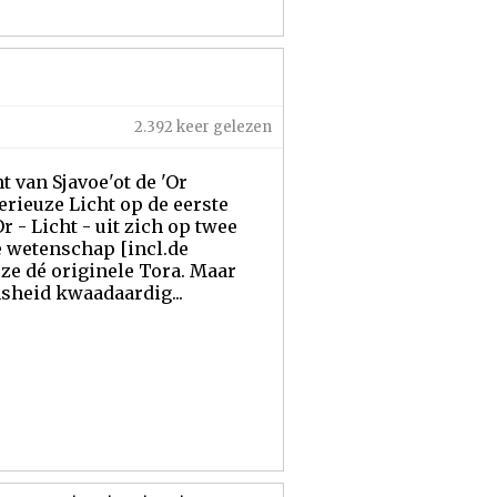
2.392 keer gelezen
t van Sjavoe'ot de 'Or
terieuze Licht op de eerste
r - Licht - uit zich op twee
e wetenschap [incl.de
ze dé originele Tora. Maar
sheid kwaadaardig...