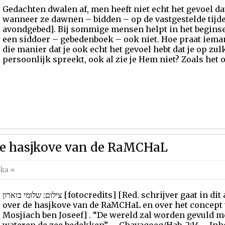
Gedachten dwalen af, men heeft niet echt het gevoel d
wanneer ze dawnen – bidden – op de vastgestelde tijd
avondgebed]. Bij sommige mensen helpt in het beginse
een siddoer – gebedenboek – ook niet. Hoe praat iema
die manier dat je ook echt het gevoel hebt dat je op 
persoonlijk spreekt, ook al zie je Hem niet? Zoals het 
e hasjkove van de RaMCHaL
eka
»
צילום: שלומי בוארון [fotocredits] [Red. schrijver gaat in dit artikel uit van enig kennis
over de hasjkove van de RaMCHaL en over het concept
Mosjiach ben Joseef] . “De wereld zal worden gevuld me