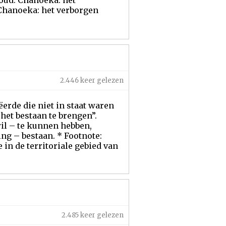
oud: Chanoeka: het
 Chanoeka: het verborgen
2.446 keer gelezen
ëerde die niet in staat waren
het bestaan te brengen”.
il – te kunnen hebben,
ng – bestaan. * Footnote:
in de territoriale gebied van
2.485 keer gelezen