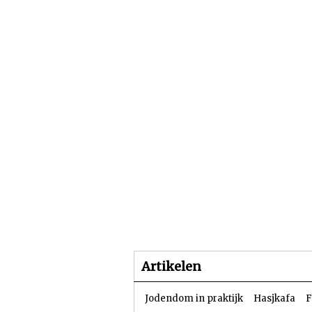
Beginpagina
Artike
Artikelen
Jodendom in praktijk
Hasjkafa
F