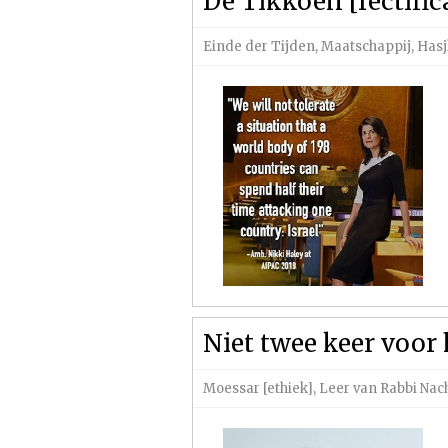
De Tikkoen [rectifi
Einde der Tijden
,
Maatschappij
,
Hasj
Niet twee keer voor
Moessar [ethiek]
,
Leer van Rabbi Na