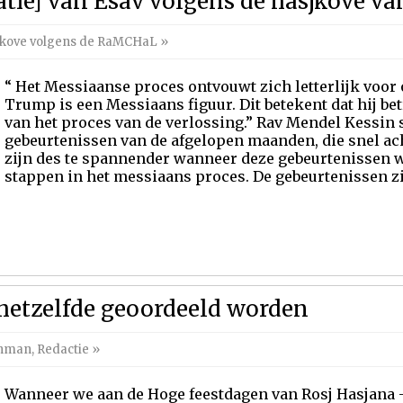
catie] van Esav volgens de hasjkove 
kove volgens de RaMCHaL
»
“ Het Messiaanse proces ontvouwt zich letterlijk voor
Trump is een Messiaans figuur. Dit betekent dat hij be
van het proces van de verlossing.” Rav Mendel Kessin 
gebeurtenissen van de afgelopen maanden, die snel ac
zijn des te spannender wanneer deze gebeurtenissen
stappen in het messiaans proces. De gebeurtenissen zij
 hetzelfde geoordeeld worden
chman
,
Redactie
»
Wanneer we aan de Hoge feestdagen van Rosj Hasjana 