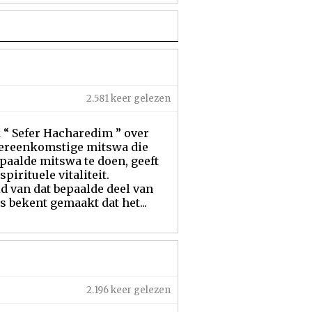
2.581 keer gelezen
 “ Sefer Hacharedim ” over
overeenkomstige mitswa die
paalde mitswa te doen, geeft
irituele vitaliteit.
id van dat bepaalde deel van
 bekent gemaakt dat het...
2.196 keer gelezen