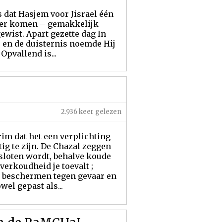
 dat Hasjem voor Jisrael één
nkeer komen – gemakkelijk
wist. Apart gezette dag In
’, en de duisternis noemde Hij
Opvallend is...
2.936 keer gelezen
im dat het een verplichting
ig te zijn. De Chazal zeggen
sloten wordt, behalve koude
erkoudheid je toevalt ;
e beschermen tegen gevaar en
el gepast als...