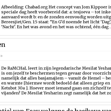
Afbeelding: Chabad.org Het concept van Jom Kippoer is
speciale dag heeft voorbereid dat: a: tesjoeva – tot i
aanvaard wordt b: en de zonden eenvoudig worden uitge
Bereesjiet/Gen. 1:5 staat: “En G’d noemde het licht ‘Dag
‘Nacht’. En het was avond en het was ochtend, één dag . 
en
»
De RaMCHaL leert in zijn legendarische Mesilat Yeshar
is om jezelf te beschermen tegen gevaar door voorzicht
namelijk dat alles basjamajiem – vanuit de Hemel – be
en warmte [hiermee wordt bedoeld dat alleen griep en v
Ketubot 30a ]. Hoever moet iemand gaan om zichzelf t
vijanden? De Mesilat Yesharim zegt namelijk dat het zow