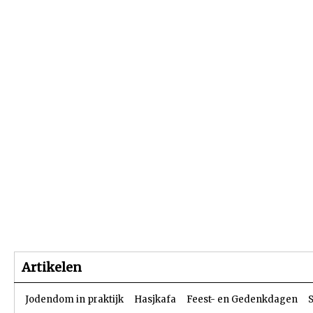
Beginpagina
Artikelen
Dossiers
Artikelen
Jodendom in praktijk
Hasjkafa
Feest- en Gedenkdagen