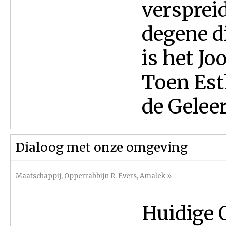
versprei
degene d
is het Jo
Toen Est
de Geleerd
Dialoog met onze omgeving
Maatschappij
,
Opperrabbijn R. Evers
,
Amalek
»
Huidige 