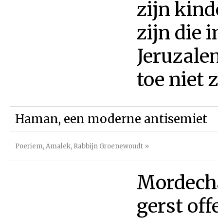
zijn kind
zijn die 
Jeruzale
toe niet z
Haman, een moderne antisemiet
Poeriem
,
Amalek
,
Rabbijn Groenewoudt
»
Mordecha
gerst off