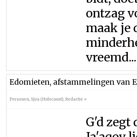
ontzag vo
maak je d
minderhe
vreemd...
Edomieten, afstammelingen van E
Personen
,
Sjoa (Holocaust)
,
Redactie
»
G'd zegt 
Ja'aqov l