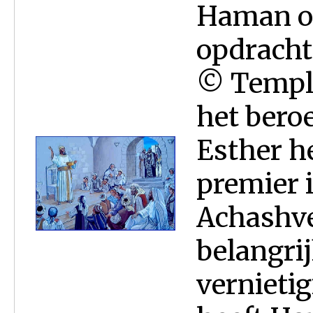
Haman o
opdracht
© Temple
het bero
Esther h
premier i
Achashve
belangri
vernietig