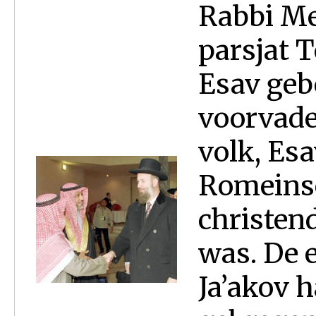
Rabbi Me
parsjat 
Esav geb
voorvade
volk, Es
Romeinse
christen
was. De 
Ja’akov h