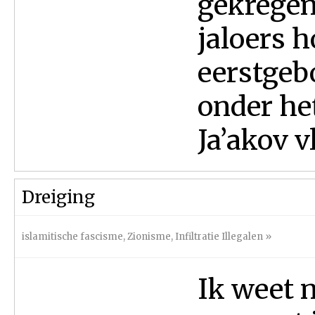
gekregen
jaloers h
eerstgeb
onder he
Ja’akov vl
Dreiging
islamitische fascisme
,
Zionisme
,
Infiltratie Illegalen
»
Ik weet ni