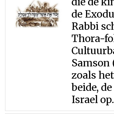
die de ki
de Exodu
Rabbi sc
Thora-fol
Cultuurba
Samson (
zoals het
beide, de
Israel op.