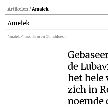
Artikelen /
Amalek
Amelek
Amalek
,
Chassidiem en Chassidoes
»
Gebaseer
de Lubav
het hele v
zich in R
noemde d