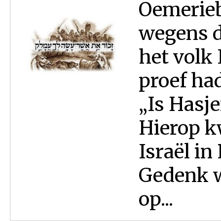
Oemerieb
wegens d
het volk 
proef had
„Is Hasj
Hierop k
Israël in
Gedenk w
op...