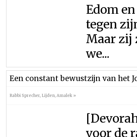
Edom en 
tegen zij
Maar zij
we...
Een constant bewustzijn van het J
Rabbi Sprecher
,
Lijden
,
Amalek
»
[Devorah:
voor de 