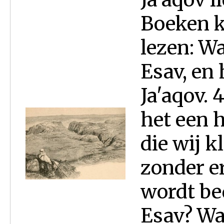
Boeken k
lezen: Wa
Esav, en
Ja'aqov. 
het een h
die wij 
zonder er
wordt be
Esav? Wa