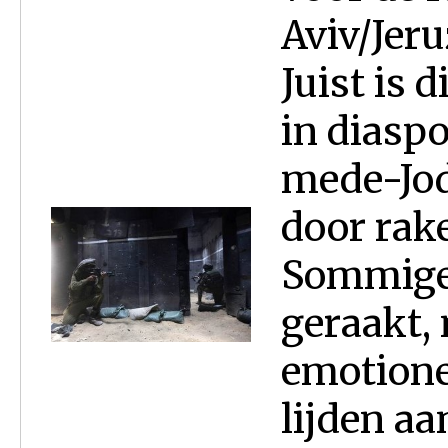
Aviv/Jer
Juist is 
in diasp
mede-Jod
door rake
Sommige 
geraakt,
emotione
lijden aa