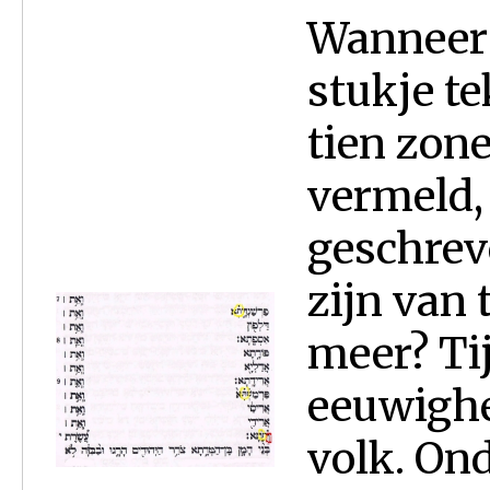
Wanneer j
stukje te
tien zo
vermeld,
geschreve
zijn van
meer? Ti
eeuwighe
volk. On