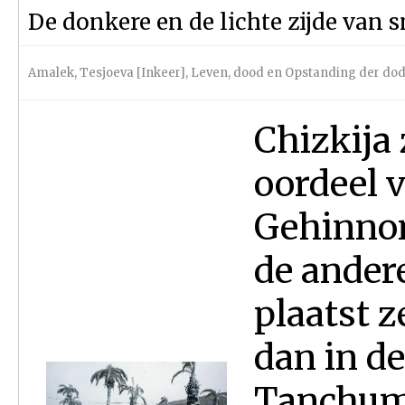
De donkere en de lichte zijde van 
Amalek
,
Tesjoeva [Inkeer]
,
Leven, dood en Opstanding der do
Chizkija 
oordeel 
Gehinnom
de ander
plaatst z
dan in d
Tanchuma