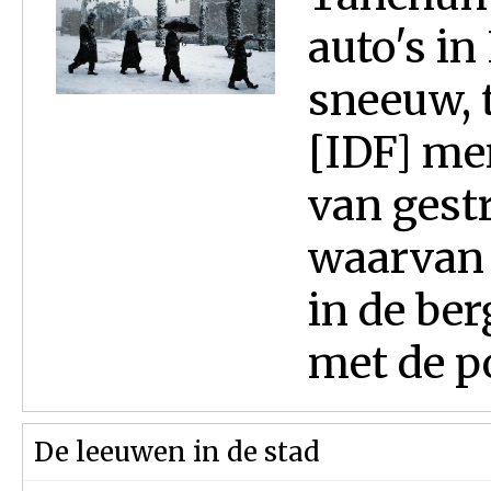
auto's in
sneeuw, t
[IDF] men
van gest
waarvan 
in de be
met de pol
De leeuwen in de stad