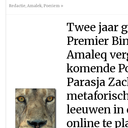
Redactie
,
Amalek
,
Poeriem
»
Twee jaar g
Premier Bi
Amaleq verg
komende Po
Parasja Zac
metaforisch
leeuwen in 
online te p