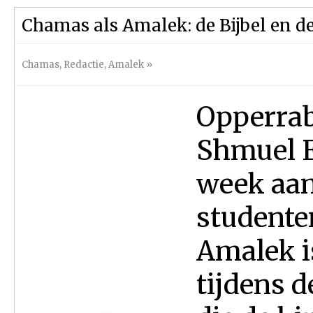
Chamas als Amalek: de Bijbel en d
Chamas
,
Redactie
,
Amalek
»
Opperrab
Shmuel E
week aan
studente
Amalek is
tijdens d