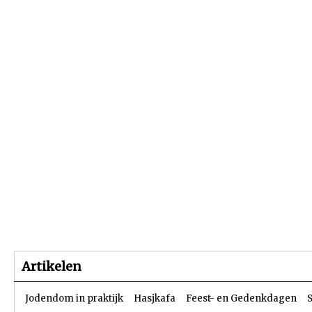
Beginpagina
Artikelen
Dossiers
Artikelen
Jodendom in praktijk
Hasjkafa
Feest- en Gedenkdagen