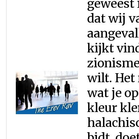
geweest 
dat wij 
aangevall
kijkt vin
zionisme
wilt. Het
wat je op
kleur kle
halachisc
bidt, doe