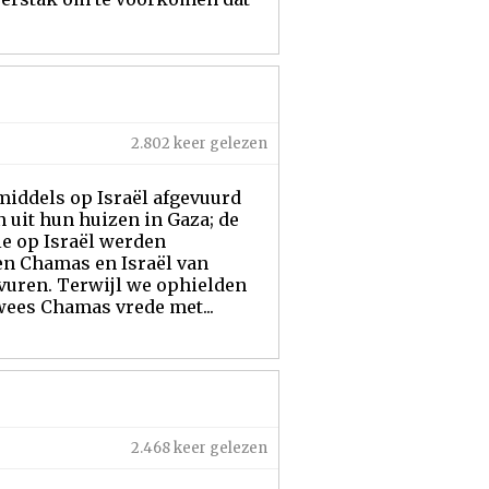
2.802 keer gelezen
middels op Israël afgevuurd
n uit hun huizen in Gaza; de
ie op Israël werden
en Chamas en Israël van
-vuren. Terwijl we ophielden
wees Chamas vrede met...
2.468 keer gelezen