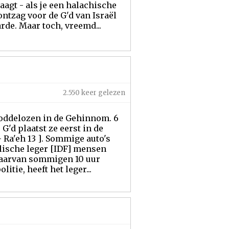
raagt - als je een halachische
 ontzag voor de G'd van Israël
rde. Maar toch, vreemd...
2.550 keer gelezen
 goddelozen in de Gehinnom. 6
G'd plaatst ze eerst in de
 Ra'eh 13 ]. Sommige auto's
aëlische leger [IDF] mensen
 waarvan sommigen 10 uur
tie, heeft het leger...