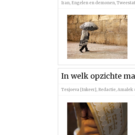
Iran
,
Engelen en demonen
,
Tweestat
In welk opzichte mag
Tesjoeva [Inkeer]
,
Redactie
,
Amalek