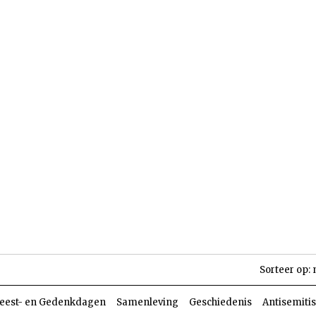
len
Dossiers
Parasja
Sorteer op:
eest- en Gedenkdagen
Samenleving
Geschiedenis
Antisemiti