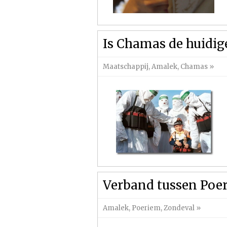
Is Chamas de huidi
Maatschappij
,
Amalek
,
Chamas
»
Verband tussen Poe
Amalek
,
Poeriem
,
Zondeval
»