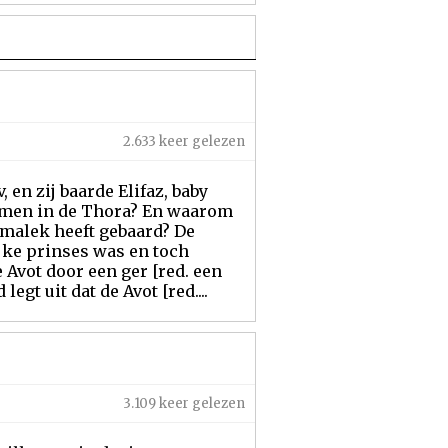
2.633 keer gelezen
 en zij baarde Elifaz, baby
nomen in de Thora? En waarom
malek heeft gebaard? De
jke prinses was en toch
e Avot door een ger [red. een
gt uit dat de Avot [red....
3.109 keer gelezen