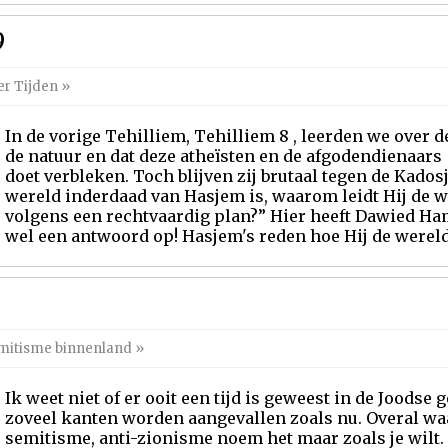
9
er Tijden
»
In de vorige Tehilliem, Tehilliem 8 , leerden we over 
de natuur en dat deze atheïsten en de afgodendienaars
doet verbleken. Toch blijven zij brutaal tegen de Kados
wereld inderdaad van Hasjem is, waarom leidt Hij de 
volgens een rechtvaardig plan?” Hier heeft Dawied H
wel een antwoord op! Hasjem's reden hoe Hij de wereld b
mitisme binnenland
»
Ik weet niet of er ooit een tijd is geweest in de Joodse
zoveel kanten worden aangevallen zoals nu. Overal waar 
semitisme, anti-zionisme noem het maar zoals je wilt. 