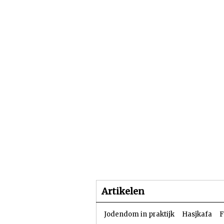
Beginpagina
Artike
Artikelen
Jodendom in praktijk
Hasjkafa
F