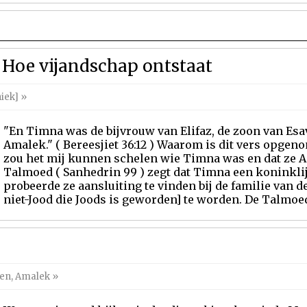
Hoe vijandschap ontstaat
iek]
»
"En Timna was de bijvrouw van Elifaz, de zoon van Esav,
Amalek." ( Bereesjiet 36:12 ) Waarom is dit vers opge
zou het mij kunnen schelen wie Timna was en dat ze A
Talmoed ( Sanhedrin 99 ) zegt dat Timna een koninkli
probeerde ze aansluiting te vinden bij de familie van d
niet-Jood die Joods is geworden] te worden. De Talmoed le
gen
,
Amalek
»