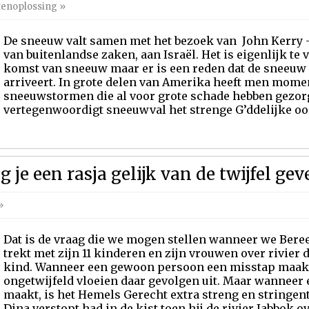
enoplossing
»
De sneeuw valt samen met het bezoek van John Kerry 
van buitenlandse zaken, aan Israël. Het is eigenlijk te 
komst van sneeuw maar er is een reden dat de sneeuw
arriveert. In grote delen van Amerika heeft men mom
sneeuwstormen die al voor grote schade hebben gezorg
vertegenwoordigt sneeuwval het strenge G’ddelijke oorde
 je een rasja gelijk van de twijfel gev
»
Dat is de vraag die we mogen stellen wanneer we Bereesj
trekt met zijn 11 kinderen en zijn vrouwen over rivier 
kind. Wanneer een gewoon persoon een misstap maakt,
ongetwijfeld vloeien daar gevolgen uit. Maar wanneer
maakt, is het Hemels Gerecht extra streng en stringent.
Dina verstopt had in de kist toen hij de rivier Jabbok