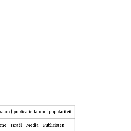
23 Aw 5786 | 06 augustus 2026
naam
|
publicatiedatum
|
populariteit
sme
Israël
Media
Publicisten