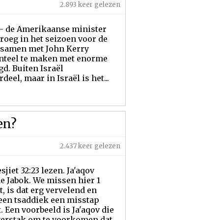
2.893 keer gelezen
– de Amerikaanse minister
vroeg in het seizoen voor de
 samen met John Kerry
enteel te maken met enorme
d. Buiten Israël
el, maar in Israël is het...
en?
2.437 keer gelezen
iet 32:23 lezen. Ja'aqov
de Jabok. We missen hier 1
 is dat erg vervelend en
 een tsaddiek een misstap
 Een voorbeeld is Ja'aqov die
 overstak om te voorkomen dat