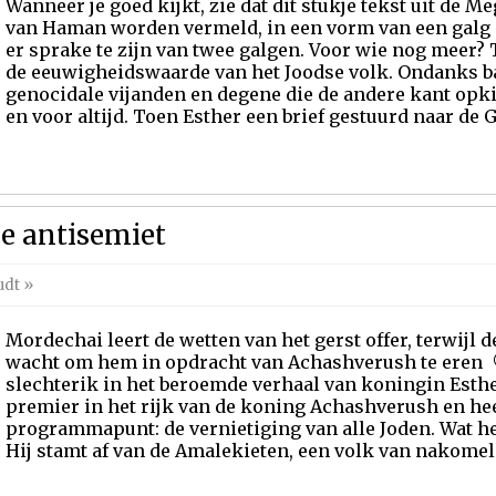
Wanneer je goed kijkt, zie dat dit stukje tekst uit de M
van Haman worden vermeld, in een vorm van een galg is
er sprake te zijn van twee galgen. Voor wie nog meer? 
de eeuwigheidswaarde van het Joodse volk. Ondanks b
genocidale vijanden en degene die de andere kant opkij
en voor altijd. Toen Esther een brief gestuurd naar de Ge
e antisemiet
udt
»
Mordechai leert de wetten van het gerst offer, terwijl
wacht om hem in opdracht van Achashverush te eren 
slechterik in het beroemde verhaal van koningin Esth
premier in het rijk van de koning Achashverush en hee
programmapunt: de vernietiging van alle Joden. Wat h
Hij stamt af van de Amalekieten, een volk van nakomel