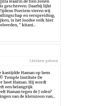
egilla waarin de tien zonen
 geschreven. Daarbij lijkt
Tijdens Poeriem vieren wij
allingschap en verspreiding,
ken, is het Joodse volk hier
leerden, " kitani...
3.841 keer gelezen
 de kastijdde Haman op hem
© Temple Institute De
er heet Haman. Hij wordt
ft een belangrijk
eeft Haman tegen de J oden?
ingen van de kleinzoon van...