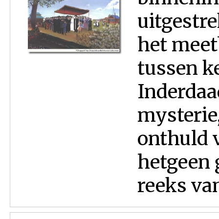
uitgestr
het meet
tussen k
Inderdaad
mysterie
onthuld v
hetgeen 
reeks van 