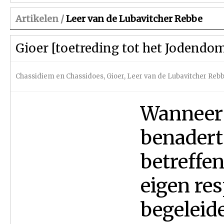
Artikelen /
Leer van de Lubavitcher Rebbe
Gioer [toetreding tot het Jodendo
Chassidiem en Chassidoes
,
Gioer
,
Leer van de Lubavitcher Reb
Wanneer 
benadert
betreffe
eigen res
begeleide