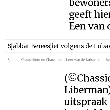
bewoner
geeft hie
Een van d
Sjabbat Bereesjiet volgens de Luba
Sjabbat
,
Chassidiem en Chassidoes
,
Leer van de Lubavitcher R
(©Chassid
Liberman)
uitspraak