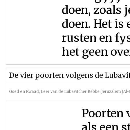
doen, zoals 
doen. Het is 
rusten en fys
het geen ove
De vier poorten volgens de Lubavi
Goed en Kwaad
,
Leer van de Lubavitcher Rebbe
,
Jeruzalem [Al-
Poorten v
als een s