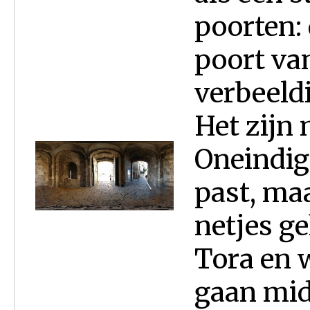
poorten: 
poort van
verbeeld
Het zijn
Oneindige
past, maa
netjes ge
Tora en 
gaan midd