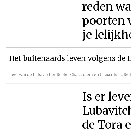
reden wa
poorten w
je lelijkhe
Het buitenaards leven volgens de 
Leer van de Lubavitcher Rebbe
,
Chassidiem en Chassidoes
,
Red
Is er lev
Lubavitc
de Tora 