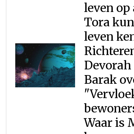
leven op
Tora kun
leven ke
Richteren
Devorah 
Barak ove
"Vervloek
bewoners,
Waar is 