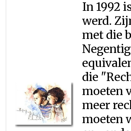
In 1992 i
werd. Zi
met die b
Negentig
equivale
die "Rech
moeten v
meer rec
moeten wi