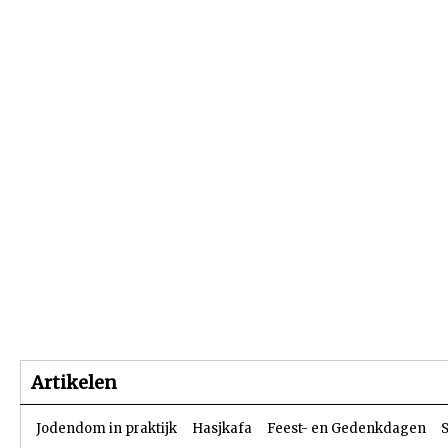
Beginpagina
Artikelen
Dossiers
Artikelen
Jodendom in praktijk
Hasjkafa
Feest- en Gedenkdagen