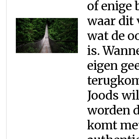
of enige
waar dit
wat de o
is. Wanne
eigen gee
terugkom
Joods wi
worden d
komt met