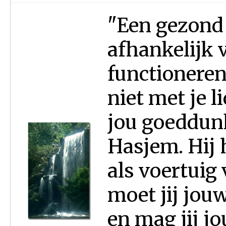
"Een gezond 
afhankelijk 
functioneren
niet met je 
jou goeddunk
Hasjem. Hij 
als voertuig
moet jij jou
en mag jij 