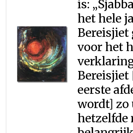
is: „Sjabba
het hele j
Bereisjiet
voor het h
verklarin
Bereisjiet
eerste afd
wordt] zo
hetzelfde 
belangrij