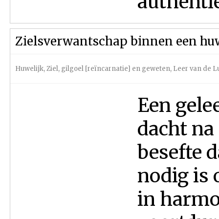
authentie
Zielsverwantschap binnen een huw
Huwelijk
,
Ziel, gilgoel [reïncarnatie] en geweten
,
Leer van de L
Een gelee
dacht na 
besefte d
nodig is
in harmo