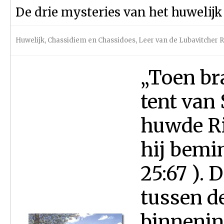
De drie mysteries van het huwelij
Huwelijk
,
Chassidiem en Chassidoes
,
Leer van de Lubavitcher 
„Toen br
tent van 
huwde Ri
hij bemin
25:67 ). 
tussen d
binnenin