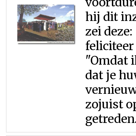
voortdur
hij dit i
zei deze
felicitee
"Omdat ik
dat je h
vernieuw
zojuist 
getreden.