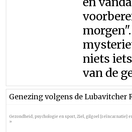
en vanda
voorbere
morgen".
mysterie
niets ie
van de geb
Genezing volgens de Lubavitcher 
Gezondheid, psychologie en sport
,
Ziel, gilgoel [reïncarnatie]
»