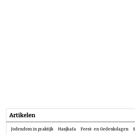
Beginpagina
Artikelen
Dossiers
Artikelen
Jodendom in praktijk
Hasjkafa
Feest- en Gedenkdagen