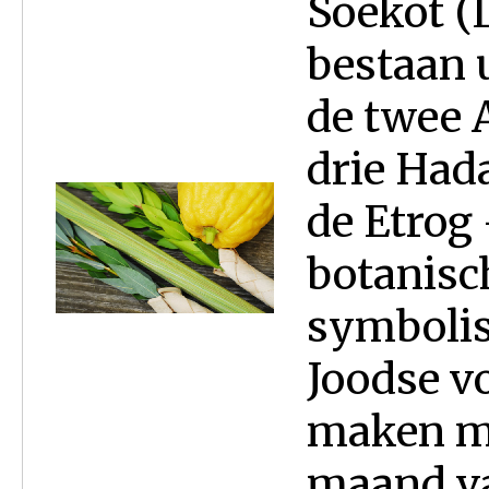
Soekot (
bestaan 
de twee 
drie Had
de Etrog 
botanisc
symbolis
Joodse vo
maken me
maand va