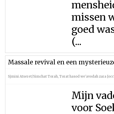
mensheid 
missen w
goed was’
(...
Massale revival en een mysterieuze
Sjmini Atseret/Simchat Torah
,
Torat hasod we'avodah zara [occ
Mijn vade
voor Soe