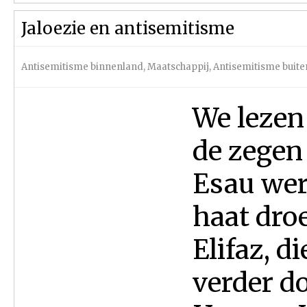
Jaloezie en antisemitisme
Antisemitisme binnenland
,
Maatschappij
,
Antisemitisme buite
We lezen
de zegen
Esau werd
haat dro
Elifaz, d
verder d