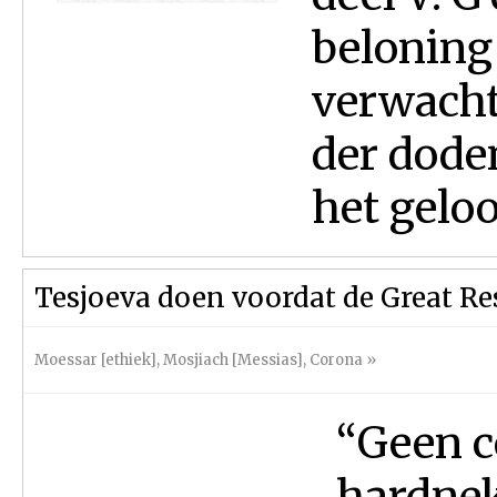
beloning
verwachti
der doden
het geloof
Tesjoeva doen voordat de Great Re
Moessar [ethiek]
,
Mosjiach [Messias]
,
Corona
»
“Geen c
hardnek