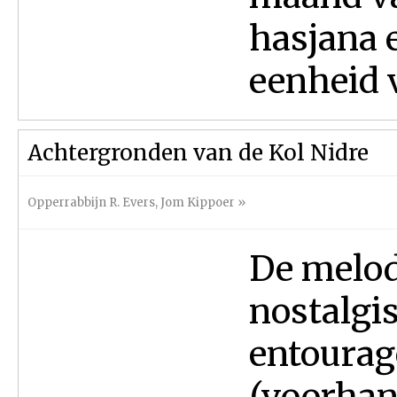
hasjana 
eenheid v
Achtergronden van de Kol Nidre
Opperrabbijn R. Evers
,
Jom Kippoer
»
De melod
nostalgi
entourage
(voorhan