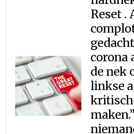
Reset . 
complot
gedachte
corona 
de nek 
linkse 
kritisc
maken.”
niemand