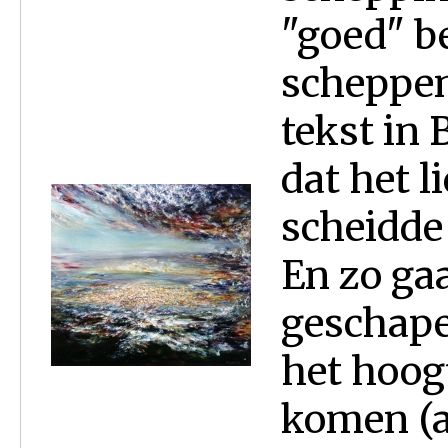
"goed" be
scheppen
tekst in B
dat het l
scheidde 
En zo gaa
geschape
het hoog
komen (