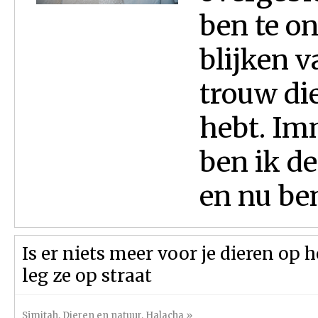
ben te o
blijken v
trouw di
hebt. Im
ben ik d
en nu ben 
Is er niets meer voor je dieren op h
leg ze op straat
Sjmitah
,
Dieren en natuur
,
Halacha
»