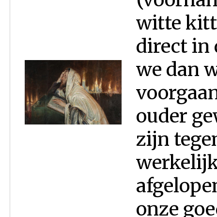
witte kit
direct i
we dan we
voorgaand
ouder ge
zijn tege
werkelij
afgelopen
onze go