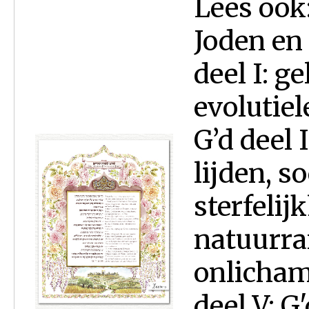
Lees ook
Joden en
deel I: ge
evolutiel
G’d deel 
lijden, s
sterfeli
natuurra
onlicham
deel V: G