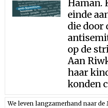
Haman. K
einde aa
die door 
antisemi
op de str
Aan Riwk
haar kin
konden co
We leven langzamerhand naar de M