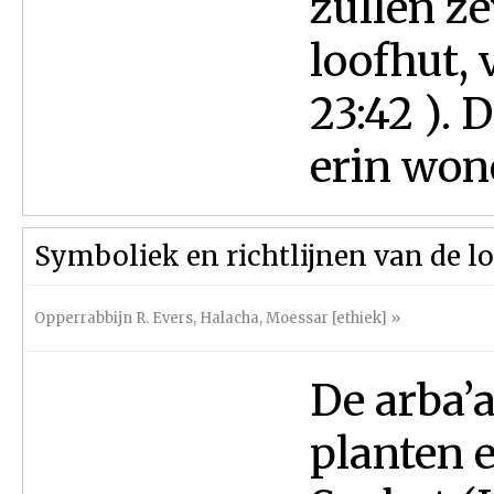
zullen z
loofhut, 
23:42 ). 
erin wone
Symboliek en richtlijnen van de l
Opperrabbijn R. Evers
,
Halacha
,
Moessar [ethiek]
»
De arba’
planten e