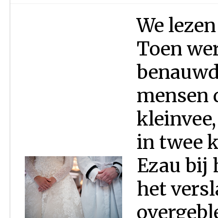
We lezen 
Toen wer
benauwde
mensen d
kleinvee
in twee k
Ezau bij
het versl
overgebl