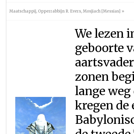
Maatschappij
,
Opperrabbijn R. Evers
,
Mosjiach [Messias]
»
We lezen i
geboorte v
aartsvader
zonen begi
lange weg 
kregen de 
Babylonisc