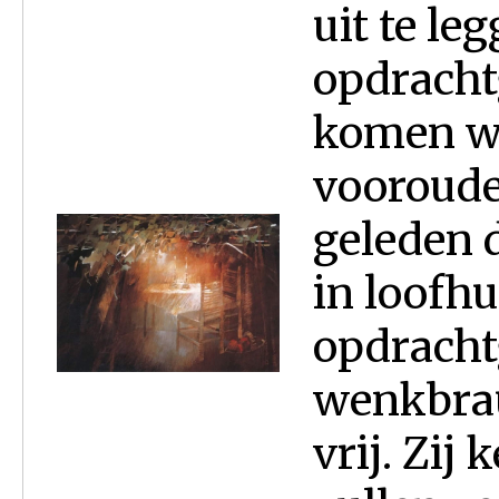
uit te le
opdrachtg
komen we
vooroude
geleden 
in loofh
opdracht
wenkbra
vrij. Zij 