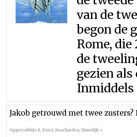
de tweede
van de tw
begon de g
Rome, die 
de tweelin
gezien als
Inmiddels i
Jakob getrouwd met twee zusters? 
Opperrabbijn R. Evers
,
Noachieden
,
Huwelijk
»