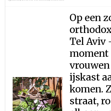
Op een z
orthodox
Tel Aviv
moment a
vrouwen 
ijskast a
komen. Z
straat, r