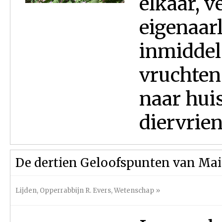
elkaar, v
eigenaarl
inmiddels
vruchte
naar hui
diervrien
De dertien Geloofspunten van Ma
Lijden
,
Opperrabbijn R. Evers
,
Wetenschap
»