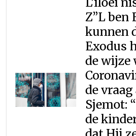
L’iloei 
Z”L ben 
kunnen d
Exodus h
de wijze
Coronavi
de vraag
Sjemot: “
de kinder
dat Hij z