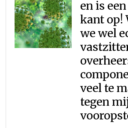
en is ee
kant op! 
we wel ec
vastzitt
overheer
componen
veel te 
tegen mi
vooropste