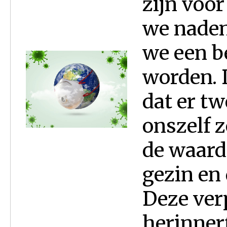
zijn voor
we naden
we een b
worden. D
dat er t
onszelf 
de waarde
gezin en
Deze ver
herinner