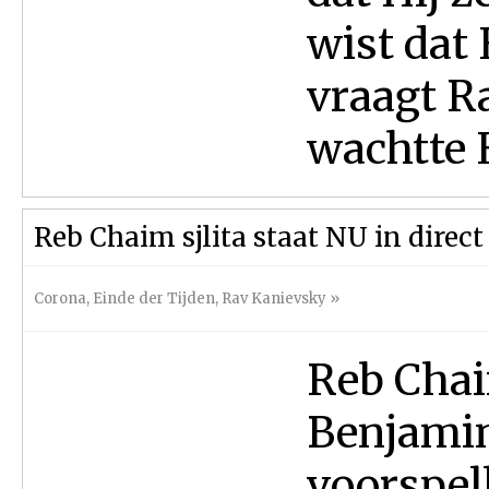
wist dat
vraagt R
wachtte H
Reb Chaim sjlita staat NU in direc
Corona
,
Einde der Tijden
,
Rav Kanievsky
»
Reb Chai
Benjami
voorspell