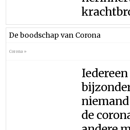
krachtbro
De boodschap van Corona
Corona
»
Iedereen
bijzonder
niemand 
de coron
andere m