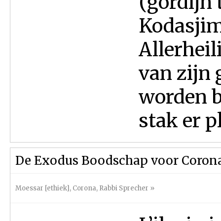
(gordijn
Kodasjim,
Allerheil
van zijn
worden be
stak er p
De Exodus Boodschap voor Coron
Moessar [ethiek]
,
Corona
,
Rabbi Sprecher
»