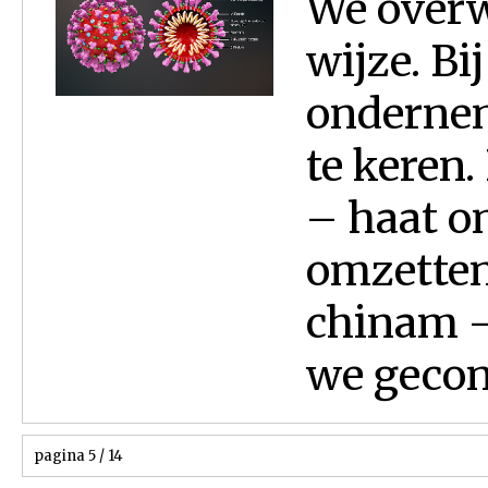
We overw
wijze. Bi
ondernem
te keren.
– haat o
omzetten
chinam –
we gecon
pagina 5 / 14