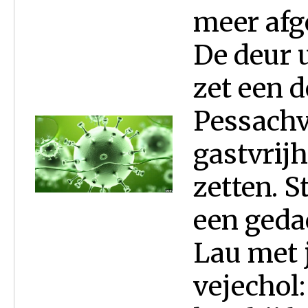
meer afg
De deur 
zet een 
Pessachv
gastvrijh
zetten. S
een geda
Lau met j
vejechol: