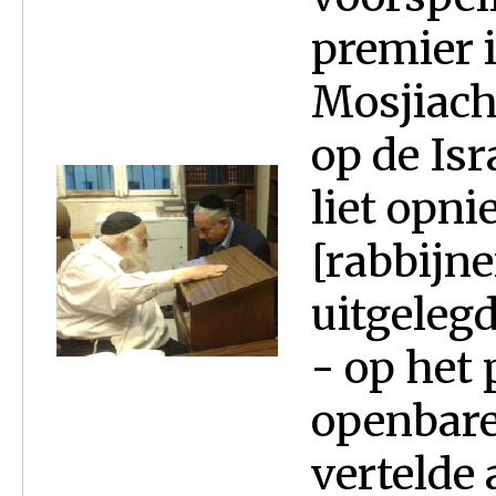
premier 
Mosjiach 
op de Isr
liet opn
[rabbijn
uitgeleg
- op het 
openbare
vertelde