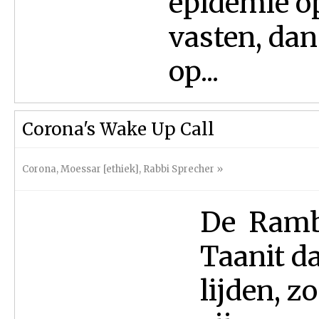
epidemie o
vasten, dan
op...
Corona's Wake Up Call
Corona
,
Moessar [ethiek]
,
Rabbi Sprecher
»
De Ramba
Taanit da
lijden, z