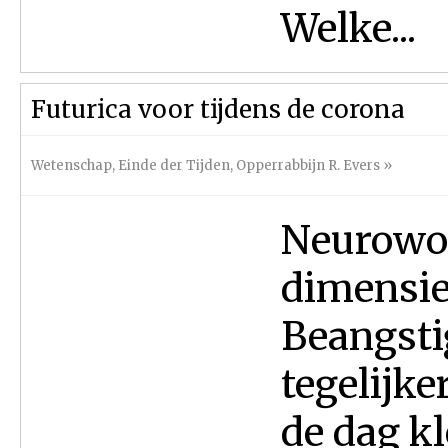
Welke...
Futurica voor tijdens de corona
Wetenschap
,
Einde der Tijden
,
Opperrabbijn R. Evers
»
Neurowo
dimensie
Beangst
tegelijke
de dag k