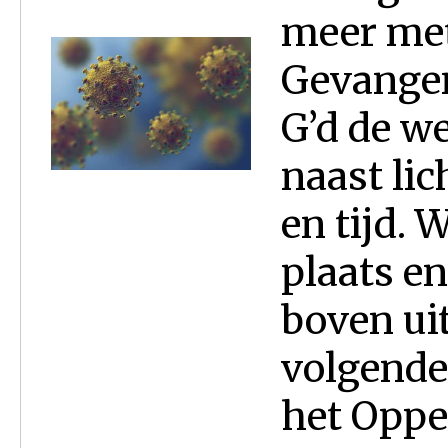
meer met
Gevangen
G’d de we
naast lic
en tijd. 
plaats en
boven uit
volgende
het Oppe