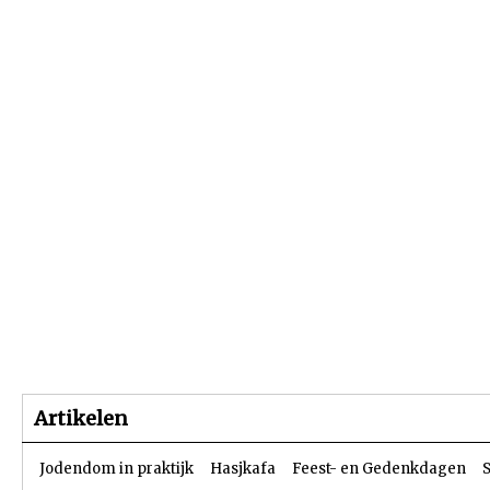
Beginpagina
Artikelen
Dossiers
Artikelen
Jodendom in praktijk
Hasjkafa
Feest- en Gedenkdagen