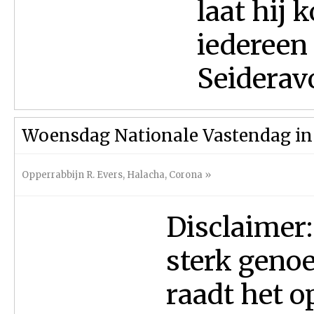
laat hij 
iedereen 
Seideravo
Woensdag Nationale Vastendag in
Opperrabbijn R. Evers
,
Halacha
,
Corona
»
Disclaimer:
sterk genoe
raadt het o