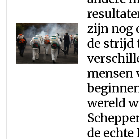
resultat
zijn nog
de strijd
verschil
mensen v
beginnen
wereld w
Schepper.
de echte 