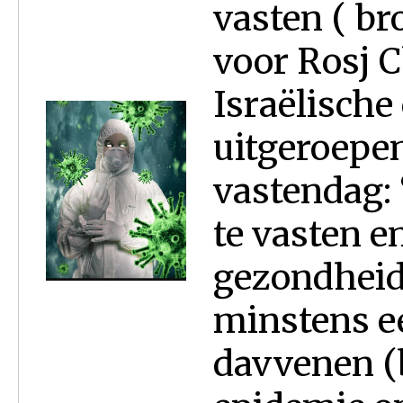
vasten ( br
voor Rosj C
Israëlische
uitgeroepen
vastendag: 
te vasten e
gezondheid
minstens e
davvenen (