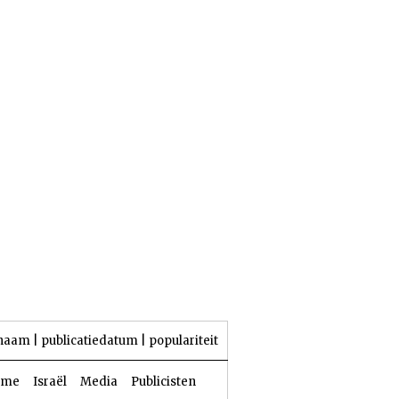
25 Aw 5786 | 08 augustus 2026
naam
|
publicatiedatum
|
populariteit
sme
Israël
Media
Publicisten