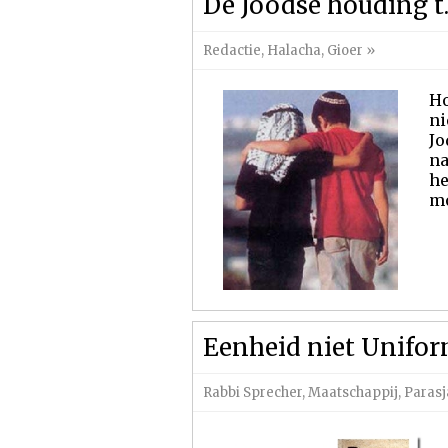
De Joodse houding t.
Redactie
,
Halacha
,
Gioer
»
Ho
ni
Jo
na
he
mo
Eenheid niet Unifor
Rabbi Sprecher
,
Maatschappij
,
Parasj