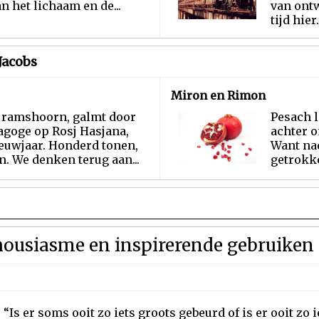
an het lichaam en de...
van ont
tijd hier..
Jacobs
Miron en Rimon
e ramshoorn, galmt door
Pesach l
agoge op Rosj Hasjana,
achter o
ieuwjaar. Honderd tonen,
Want nad
en. We denken terug aan...
getrokke
thousiasme en inspirerende gebruiken
“Is er soms ooit zo iets groots gebeurd of is er ooit zo