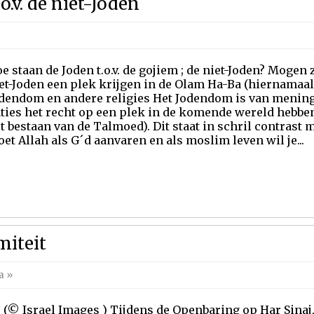
o.v. de niet-Joden
e staan de Joden t.o.v. de gojiem ; de niet-Joden? Moge
et-Joden een plek krijgen in de Olam Ha-Ba (hiernamaal
dendom en andere religies Het Jodendom is van mening 
ties het recht op een plek in de komende wereld hebben
t bestaan van de Talmoed). Dit staat in schril contrast m
et Allah als G´d aanvaren en als moslim leven wil je...
miteit
a
»
(© Israel Images ) Tijdens de Openbaring op Har Sinaj