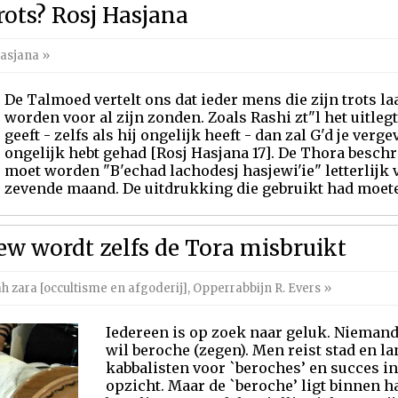
rots? Rosj Hasjana
Hasjana
»
De Talmoed vertelt ons dat ieder mens die zijn trots la
worden voor al zijn zonden. Zoals Rashi zt"l het uitlegt
geeft - zelfs als hij ongelijk heeft - dan zal G'd je ver
ongelijk hebt gehad [Rosj Hasjana 17]. De Thora beschri
moet worden "B'echad lachodesj hasjewi'ie" letterlijk v
zevende maand. De uitdrukking die gebruikt had moete
ew wordt zelfs de Tora misbruikt
 zara [occultisme en afgoderij]
,
Opperrabbijn R. Evers
»
Iedereen is op zoek naar geluk. Niemand 
wil beroche (zegen). Men reist stad en la
kabbalisten voor `beroches’ en succes in
opzicht. Maar de `beroche’ ligt binnen ha