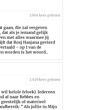
2.904 keer gelezen
at gaan, die zal vergeven
, dat als je iemand gelijk
geven met alles waarmee jij
jft dat Rosj Hasjana gevierd
ertaald – op 1 van de
n worden is het woord...
2.029 keer gelezen
wil kelole (vloek). Iedereen
nd af naar Rebbes en
 geestelijk of materieel
ndbereik: “ Als jullie in Mijn