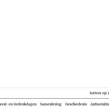
len
Dossiers
Parasja
Sorteer op:
eest- en Gedenkdagen
Samenleving
Geschiedenis
Antisemiti