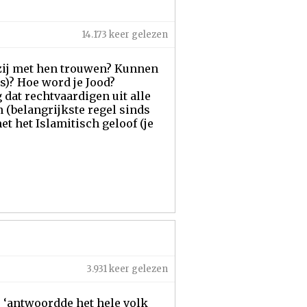
14.173 keer gelezen
n zij met hen trouwen? Kunnen
s)? Hoe word je Jood?
dat rechtvaardigen uit alle
 (belangrijkste regel sinds
et het Islamitisch geloof (je
3.931 keer gelezen
, ‘antwoordde het hele volk