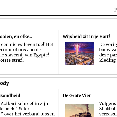
P
ooien, en elke...
Wijsheid zit in je Hart!
d een nieuw leven toe!' Het
De vorig
erinnerd ons aan de
bouw van
de slavernij van Egypte!
deze par
tste straf...
kleding 
rody
ezondheid
De Grote Vier
 Azikari schreef in zijn
Volgens 
 boek “ Sefer
Shabbat,
” over het verband tussen
verrass