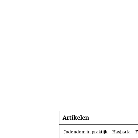
Beginpagina
Artike
Artikelen
Jodendom in praktijk
Hasjkafa
F