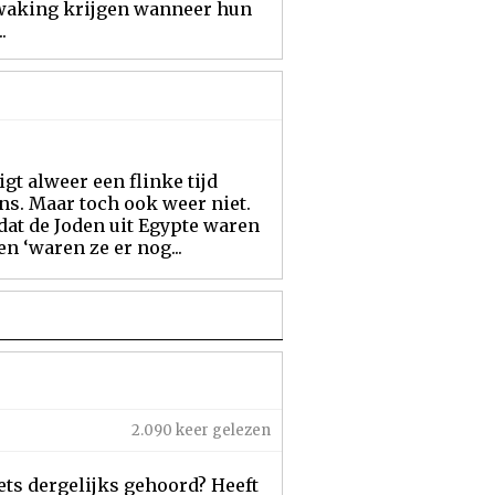
waking krijgen wanneer hun
.
igt alweer een flinke tijd
ns. Maar toch ook weer niet.
at de Joden uit Egypte waren
n ‘waren ze er nog...
2.090 keer gelezen
 iets dergelijks gehoord? Heeft