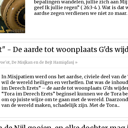
bepalingen wandelen, jullie zich aan Mi
geef Ik jullie regen” ( 26:3-4 ). Wat is da
aardse zegen verdienen we niet zo maar. 
t" - De aarde tot woonplaats G'ds wij
voe'ot
,
De Misjkan en de Bejt Hamiqdasj
»
In Misjpatiem werd ons het aardse, civiele deel van d
wil de wereld heiligen en verheffen. Dat was de inhoud
im Derech Erets” – de aarde tot woonplaats G’ds wijden
“Tora im Derech Erets” beginsel kunnen we de Tora be
om op juiste wijze om te gaan met de wereld. Daarzond
van de wereld maken, schadelijk zijn. Met de Tora...