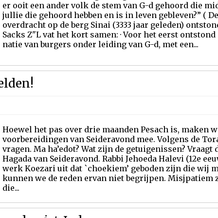
er ooit een ander volk de stem van G-d gehoord die mid
jullie die gehoord hebben en is in leven gebleven?” ( Deu
overdracht op de berg Sinai (3333 jaar geleden) ontston
Sacks Z"L vat het kort samen: · Voor het eerst ontstond
natie van burgers onder leiding van G-d, met een...
elden!
Hoewel het pas over drie maanden Pesach is, maken we
voorbereidingen van Seideravond mee. Volgens de Tora
vragen. Ma ha’edot? Wat zijn de getuigenissen? Vraagt 
Hagada van Seideravond. Rabbi Jehoeda Halevi (12e eeuw)
werk Koezari uit dat `choekiem’ geboden zijn die wij 
kunnen we de reden ervan niet begrijpen. Misjpatiem z
die...