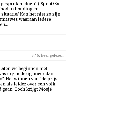
t gesproken doen" ( Sjmot/Ex.
 Jood in houding en
ituatie? Kan het niet zo zijn
13 mitswes waaraan iedere
n...
3.467 keer gelezen
. Laten we beginnen met
was erg nederig, meer dan
n”. Het winnen van “de prijs
n als leider over een volk
d gaan. Toch krijgt Mosjé