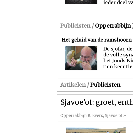
ieder deel v
Publicisten /
Opperrabbijn 
Het geluid van de ramshoorn
De sjofar, d
de volle syn
het Joods N
tien keer ti
Artikelen /
Publicisten
Sjavoe'ot: groet, en
Opperrabbijn R. Evers
,
Sjavoe'ot
»